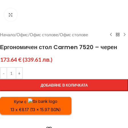
Щракнете за уголемяване
Начало
/
Офис
/
Офис столове
/
Офис столове
Ергономичен стол Carmen 7520 – черен
173.64
€
(339.61 лв.)
ДОБАВЯНЕ В КОЛИЧКАТА
Купи с
13 x €8.17 (13 x 15.97 BGN)