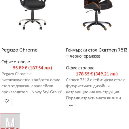
Pegazo Chrome
Геймърски стол Carmen 7513
– черно-оранжев
Офис столове
95.89
€
(187.54 лв.)
Офис столове
178.55
€
(349.21 лв.)
Pegazo Chrome е
висококачествен работен офис
Carmen 7513 е геймърски стол с
стол от доказан европейски
футуристичен дизайн и
производител – Nowy Styl Group!
нетрадиционна конструкция.
Здрава, метална основа, с
Поради атрактивната визия и
хромирано
високия комфорт е
предпочитана мебел за