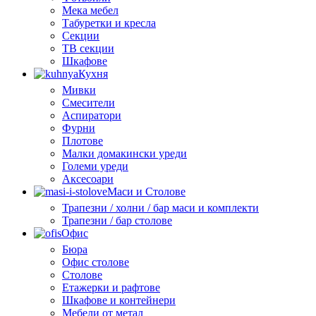
Мека мебел
Табуретки и кресла
Секции
ТВ секции
Шкафове
Кухня
Мивки
Смесители
Аспиратори
Фурни
Плотове
Малки домакински уреди
Големи уреди
Аксесоари
Маси и Столове
Трапезни / холни / бар маси и комплекти
Трапезни / бар столове
Офис
Бюра
Офис столове
Столове
Етажерки и рафтове
Шкафове и контейнери
Мебели от метал