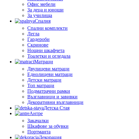
Офис мебели
За деца и юноши
За училища
Спалня
Спални комплекти
Легла
Гардероби
Скринове
Нощни шкафчета
Тоалетки и огледала
Матраци
Двулицеви матраци
Еднолицеви матраци
Детски матраци
Топ матраци
Подматрачни рамки
Възглавници и завивки
Декоративни възглавници
Детска Стая
Антре
Закачалки
Шкафове за обувки
Портманта
Декорация