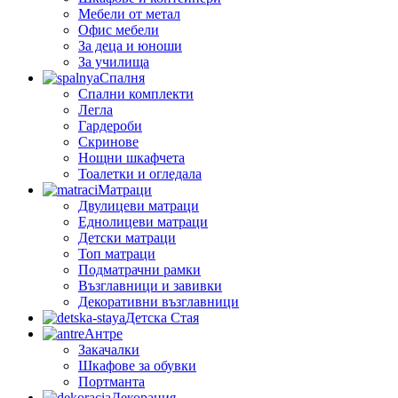
Мебели от метал
Офис мебели
За деца и юноши
За училища
Спалня
Спални комплекти
Легла
Гардероби
Скринове
Нощни шкафчета
Тоалетки и огледала
Матраци
Двулицеви матраци
Еднолицеви матраци
Детски матраци
Топ матраци
Подматрачни рамки
Възглавници и завивки
Декоративни възглавници
Детска Стая
Антре
Закачалки
Шкафове за обувки
Портманта
Декорация