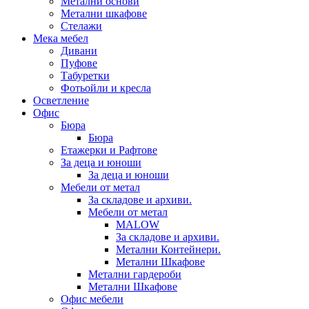
Метални основи
Метални шкафове
Стелажи
Мека мебел
Дивани
Пуфове
Табуретки
Фотьойли и кресла
Осветление
Офис
Бюра
Бюра
Етажерки и Рафтове
За деца и юноши
За деца и юноши
Мебели от метал
За складове и архиви.
Мебели от метал
MALOW
За складове и архиви.
Метални Контейнери.
Метални Шкафове
Метални гардероби
Метални Шкафове
Офис мебели