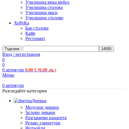
Училищна мека мебел
Училищна столова
Училищни маси
Училищни столове
ХоРеКа
Бар столове
Кафе
Ресторант
Търсене
Вход / регистрация
0
0
0
артикули
0.00
€
(0.00 лв.)
Меню
0
артикули
Разгледайте категории
Дневна
Модулни дивани
Ъглови дивани
Разгъваеми канапета
Релакс гарнитури
Фотьойли