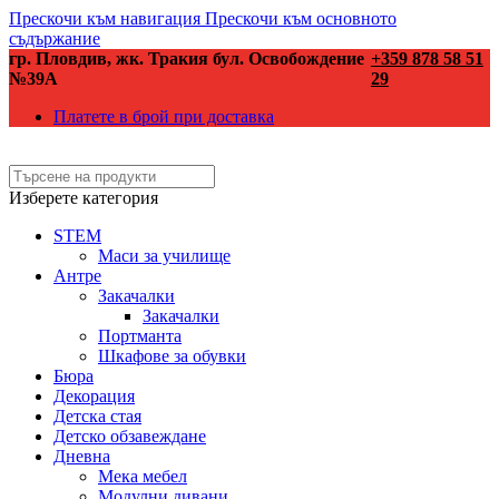
Прескочи към навигация
Прескочи към основното
съдържание
гр. Пловдив, жк. Тракия бул. Освобождение
+359 878 58 51
№39А
29
Платете в брой при доставка
Изберете категория
STEM
Маси за училище
Антре
Закачалки
Закачалки
Портманта
Шкафове за обувки
Бюра
Декорация
Детска стая
Детско обзавеждане
Дневна
Мека мебел
Модулни дивани