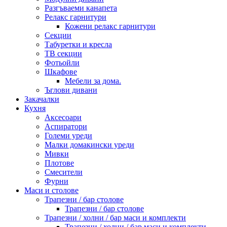
Разгъваеми канапета
Релакс гарнитури
Кожени релакс гарнитури
Секции
Табуретки и кресла
ТВ секции
Фотьойли
Шкафове
Мебели за дома.
Ъглови дивани
Закачалки
Кухня
Аксесоари
Аспиратори
Големи уреди
Малки домакински уреди
Мивки
Плотове
Смесители
Фурни
Маси и столове
Трапезни / бар столове
Трапезни / бар столове
Трапезни / холни / бар маси и комплекти
Трапезни / холни / бар маси и комплекти