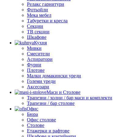
Релакс гарнитури
Фотьойли
Мека мебел
Табуретки и кресла
Секции
ТВ секции
Шкафове
Кухня
Мивки
Смесители
Аспиратори
Фурни
Плотове
Малки домакински уреди
Големи уреди
Аксесоари
Маси и Столове
Трапезни / холни / бар маси и комплекти
Трапезни / бар столове
Офис
Бюра
Офис столове
Столове
Етажерки и рафтове
Шкафове и контейнери