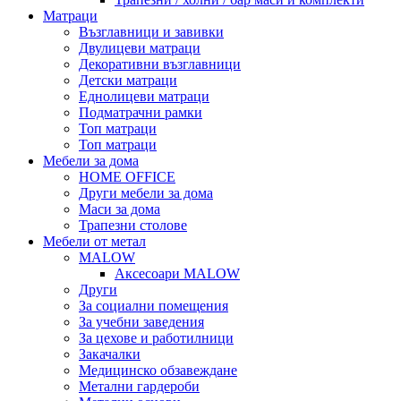
Матраци
Възглавници и завивки
Двулицеви матраци
Декоративни възглавници
Детски матраци
Еднолицеви матраци
Подматрачни рамки
Топ матраци
Топ матраци
Мебели за дома
HOME OFFICE
Други мебели за дома
Маси за дома
Трапезни столове
Мебели от метал
MALOW
Аксесоари MALOW
Други
За социални помещения
За учебни заведения
За цехове и работилници
Закачалки
Медицинско обзавеждане
Метални гардероби