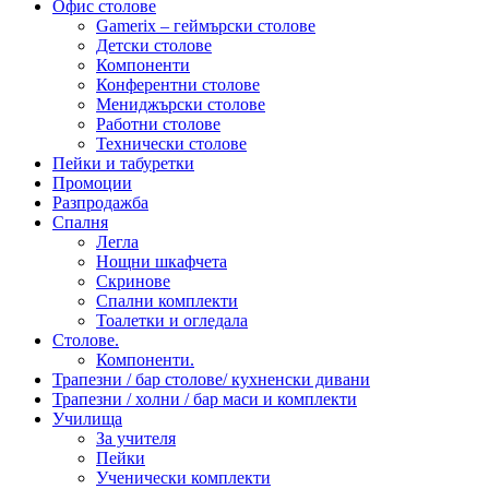
Офис столове
Gamerix – геймърски столове
Детски столове
Компоненти
Конферентни столове
Мениджърски столове
Работни столове
Технически столове
Пейки и табуретки
Промоции
Разпродажба
Спалня
Легла
Нощни шкафчета
Скринове
Спални комплекти
Тоалетки и огледала
Столове.
Компоненти.
Трапезни / бар столове/ кухненски дивани
Трапезни / холни / бар маси и комплекти
Училища
За учителя
Пейки
Ученически комплекти