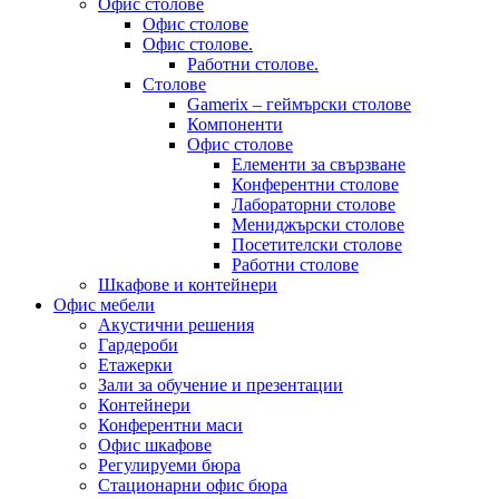
Офис столове
Офис столове
Офис столове.
Работни столове.
Столове
Gamerix – геймърски столове
Компоненти
Офис столове
Елементи за свързване
Конферентни столове
Лабораторни столове
Мениджърски столове
Посетителски столове
Работни столове
Шкафове и контейнери
Офис мебели
Акустични решения
Гардероби
Етажерки
Зали за обучение и презентации
Контейнери
Конферентни маси
Офис шкафове
Регулируеми бюра
Стационарни офис бюра