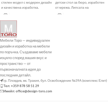
стилен модел с модерен дизайн
детски стол за бюро, изработен
и качествена изработка.
от мрежа. Липсата на
Ефектната комбинация
подлакътници го
Мебели Торо — индивидуален
дизайн и изработка на мебели
по поръчка. Създаваме мебели
изцяло според вашия вкус и
пространство — от
първоначалната идея до
последния детайл.
гр. Пловдив, жк. Тракия, бул. Освобождение №39А (комплекс Елит)
Тел: +359 878 58 51 29
Имейл: office@design-toro.com