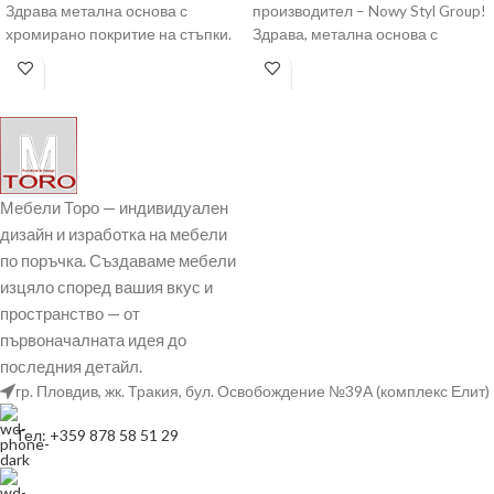
Здрава метална основа с
производител – Nowy Styl Group!
хромирано покритие на стъпки.
Здрава, метална основа с
Газов амортисьор за плавно
пластмасови декоративни
елементи. Газов амортисьор
Мебели Торо — индивидуален
дизайн и изработка на мебели
по поръчка. Създаваме мебели
изцяло според вашия вкус и
пространство — от
първоначалната идея до
последния детайл.
гр. Пловдив, жк. Тракия, бул. Освобождение №39А (комплекс Елит)
Тел: +359 878 58 51 29