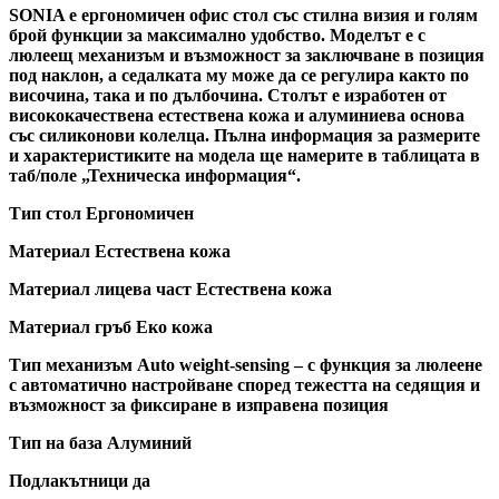
SONIA е ергономичен офис стол със стилна визия и голям
брой функции за максимално удобство. Моделът е с
люлеещ механизъм и възможност за заключване в позиция
под наклон, а седалката му може да се регулира както по
височина, така и по дълбочина. Столът е изработен от
висококачествена естествена кожа и алуминиева основа
със силиконови колелца. Пълна информация за размерите
и характеристиките на модела ще намерите в таблицата в
таб/поле „Техническа информация“.
Тип стол Ергономичен
Материал Естествена кожа
Материал лицева част Естествена кожа
Материал гръб Еко кожа
Тип механизъм Auto weight-sensing – с функция за люлеене
с автоматично настройване според тежестта на седящия и
възможност за фиксиране в изправена позиция
Тип на база Алуминий
Подлакътници да