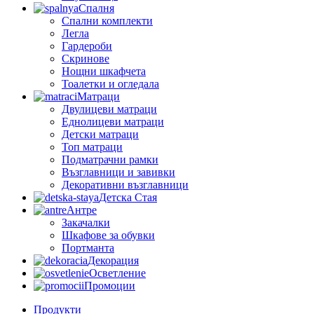
Спалня
Спални комплекти
Легла
Гардероби
Скринове
Нощни шкафчета
Тоалетки и огледала
Матраци
Двулицеви матраци
Еднолицеви матраци
Детски матраци
Топ матраци
Подматрачни рамки
Възглавници и завивки
Декоративни възглавници
Детска Стая
Антре
Закачалки
Шкафове за обувки
Портманта
Декорация
Осветление
Промоции
Продукти