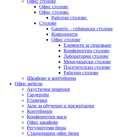
Офис столове
Офис столове
Офис столове.
Работни столове.
Столове
Gamerix – геймърски столове
Компоненти
Офис столове
Елементи за свързване
Конферентни столове
Лабораторни столове
Мениджърски столове
Посетителски столове
Работни столове
Шкафове и контейнери
Офис мебели
Акустични решения
Гардероби
Етажерки
Зали за обучение и презентации
Контейнери
Конферентни маси
Офис шкафове
Регулируеми бюра
Стационарни офис бюра