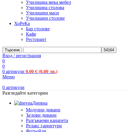
Училищна мека мебел
Училищна столова
Училищни маси
Училищни столове
ХоРеКа
Бар столове
Кафе
Ресторант
Търсене
Вход / регистрация
0
0
0
артикули
0.00
€
(0.00 лв.)
Меню
0
артикули
Разгледайте категории
Дневна
Модулни дивани
Ъглови дивани
Разгъваеми канапета
Релакс гарнитури
Фотьойли