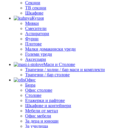
Секции
ТВ секции
Шкафове
Кухня
Мивки
Смесители
Аспиратори
Фурни
Плотове
Малки домакински уреди
Големи уреди
Аксесоари
Маси и Столове
Трапезни / холни / бар маси и комплекти
Трапезни / бар столове
Офис
Бюра
Офис столове
Столове
Етажерки и рафтове
Шкафове и контейнери
Мебели от метал
Офис мебели
За деца и юноши
За училища