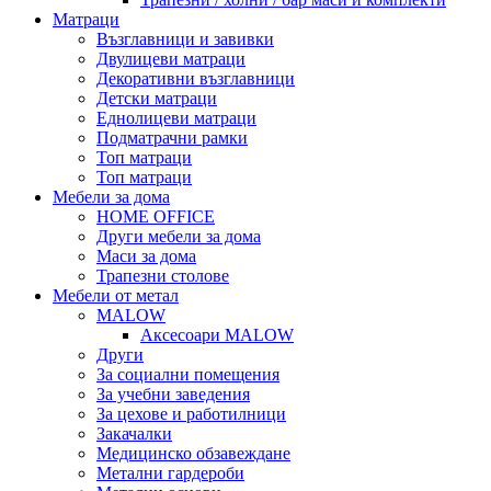
Матраци
Възглавници и завивки
Двулицеви матраци
Декоративни възглавници
Детски матраци
Еднолицеви матраци
Подматрачни рамки
Топ матраци
Топ матраци
Мебели за дома
HOME OFFICE
Други мебели за дома
Маси за дома
Трапезни столове
Мебели от метал
MALOW
Аксесоари MALOW
Други
За социални помещения
За учебни заведения
За цехове и работилници
Закачалки
Медицинско обзавеждане
Метални гардероби