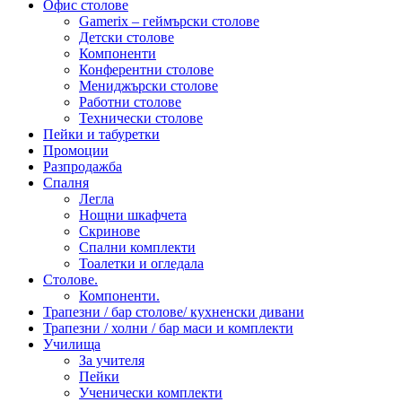
Офис столове
Gamerix – геймърски столове
Детски столове
Компоненти
Конферентни столове
Мениджърски столове
Работни столове
Технически столове
Пейки и табуретки
Промоции
Разпродажба
Спалня
Легла
Нощни шкафчета
Скринове
Спални комплекти
Тоалетки и огледала
Столове.
Компоненти.
Трапезни / бар столове/ кухненски дивани
Трапезни / холни / бар маси и комплекти
Училища
За учителя
Пейки
Ученически комплекти