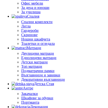
Офис мебели
За деца и юноши
За училища
Спалня
Спални комплекти
Легла
Гардероби
Скринове
Нощни шкафчета
Тоалетки и огледала
Матраци
Двулицеви матраци
Еднолицеви матраци
Детски матраци
Топ матраци
Подматрачни рамки
Възглавници и завивки
Декоративни възглавници
Детска Стая
Антре
Закачалки
Шкафове за обувки
Портманта
Декорация