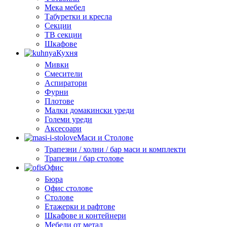
Мека мебел
Табуретки и кресла
Секции
ТВ секции
Шкафове
Кухня
Мивки
Смесители
Аспиратори
Фурни
Плотове
Малки домакински уреди
Големи уреди
Аксесоари
Маси и Столове
Трапезни / холни / бар маси и комплекти
Трапезни / бар столове
Офис
Бюра
Офис столове
Столове
Етажерки и рафтове
Шкафове и контейнери
Мебели от метал