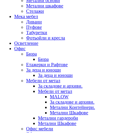
Метални основи
Метални шкафове
Стелажи
Мека мебел
Дивани
Пуфове
Табуретки
Фотьойли и кресла
Осветление
Офис
Бюра
Бюра
Етажерки и Рафтове
За деца и юноши
За деца и юноши
Мебели от метал
За складове и архиви.
Мебели от метал
MALOW
За складове и архиви.
Метални Контейнери.
Метални Шкафове
Метални гардероби
Метални Шкафове
Офис мебели