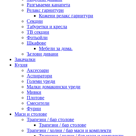
Разгъваеми канапета
Релакс гарнитури
Кожени релакс гарнитури
Секции
Табуретки и кресла
ТВ секции
Фотьойли
Шкафове
Мебели за дома.
Ъглови дивани
Закачалки
Кухня
Аксесоари
Аспиратори
Големи уреди
Малки домакински уреди
Мивки
Плотове
Смесители
Фурни
Маси и столове
Трапезни / бар столове
Трапезни / бар столове
Трапезни / холни / бар маси и комплекти
Трапезни / холни / бар маси и комплекти