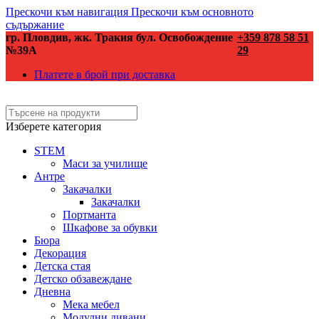
Прескочи към навигация
Прескочи към основното
съдържание
гр. Пловдив, жк. Тракия бул. Освобождение
+359 878 58 51
№39А
29
Платете в брой при доставка
Изберете категория
STEM
Маси за училище
Антре
Закачалки
Закачалки
Портманта
Шкафове за обувки
Бюра
Декорация
Детска стая
Детско обзавеждане
Дневна
Мека мебел
Модулни дивани