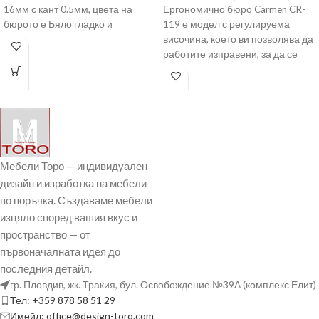
16мм с кант 0.5мм, цвета на
Ергономично бюро Carmen CR-
бюрото е Бяло гладко и
119 е модел с регулируема
височина, което ви позволява да
работите изправени, за да се
раздвижвате през
Мебели Торо — индивидуален
дизайн и изработка на мебели
по поръчка. Създаваме мебели
изцяло според вашия вкус и
пространство — от
първоначалната идея до
последния детайл.
гр. Пловдив, жк. Тракия, бул. Освобождение №39А (комплекс Елит)
Тел: +359 878 58 51 29
Имейл: office@design-toro.com