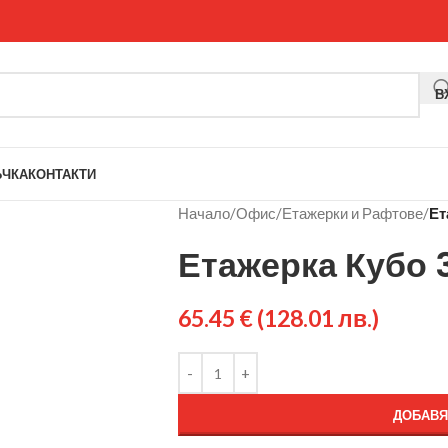
В
ЪЧКА
КОНТАКТИ
Начало
/
Офис
/
Етажерки и Рафтове
/
Ет
Етажерка Кубо 3
65.45
€
(128.01 лв.)
ДОБАВЯ