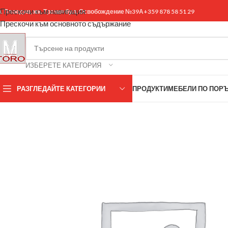
Прескочи към навигация
р. Пловдив, жк. Тракия бул. Освобождение №39А
+359 878 58 51 29
Прескочи към основното съдържание
ИЗБЕРЕТЕ КАТЕГОРИЯ
РАЗГЛЕДАЙТЕ КАТЕГОРИИ
ПРОДУКТИ
МЕБЕЛИ ПО ПОР