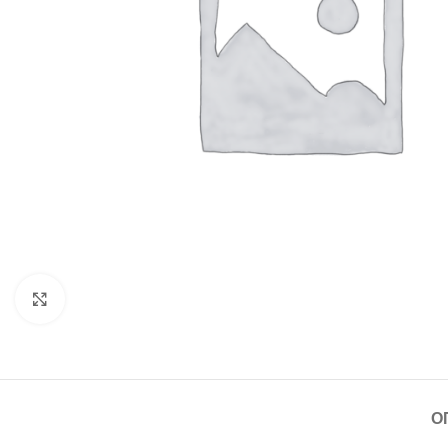
Щракнете за уголемяване
О