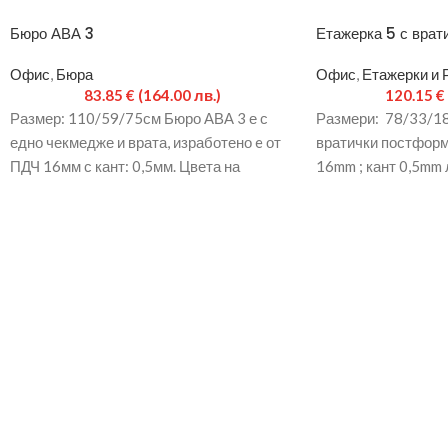
Бюро АВА 3
Етажерка 5 с врат
Офис
,
Бюра
Офис
,
Етажерки и 
83.85
€
(164.00 лв.)
120.15
€
Размер: 110/59/75см Бюро АВА 3 е с
Размери: 78/33/18
едно чекмедже и врата, изработено e от
вратички постформ
ПДЧ 16мм с кант: 0,5мм. Цвета на
16mm ; кант 0,5mm
Модула е на регул