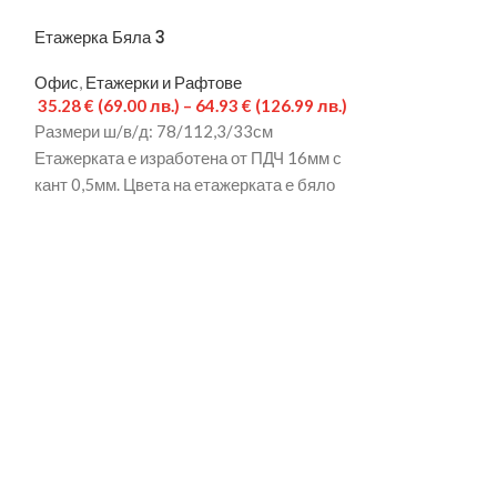
Етажерка Бяла 3
Етажерка Кубо 
Офис
,
Етажерки и Рафтове
Офис
,
Етажерки
35.28
€
(69.00 лв.)
–
64.93
€
(126.99 лв.)
33.23
€
(64.99 л
Размери ш/в/д: 78/112,3/33см
Размери: 35/33
Етажерката е изработена от ПДЧ 16мм с
е изработена от
кант 0,5мм. Цвета на етажерката е бяло
Цвета на етажер
гладко, а на