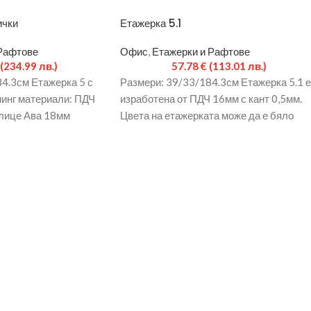
ички
Етажерка 5.1
Рафтове
Офис
,
Етажерки и Рафтове
(234.99 лв.)
57.78
€
(113.01 лв.)
4.3см Етажерка 5 с
Размери: 39/33/184.3см Етажерка 5.1 е
инг материали: ПДЧ
изработена от ПДЧ 16мм с кант 0,5мм.
 лице Ава 18мм
Цвета на етажерката може да е бяло
ируеми крака
гладко,