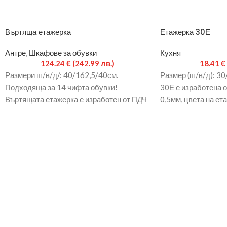
Въртяща етажерка
Етажерка 30Е
Антре
,
Шкафове за обувки
Кухня
124.24
€
(242.99 лв.)
18.41
€
Размери ш/в/д/: 40/162,5/40см.
Размер (ш/в/д): 30
Подходяща за 14 чифта обувки!
30Е е изработена о
Въртящата етажерка е изработен от ПДЧ
0,5мм, цвета на ет
16мм с кант: 0,5мм. Цвета на етажерката
венге
може да е комбинация от венге,