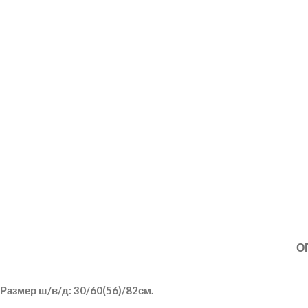
О
Размер ш/в/д:
30/60(56)/82см.