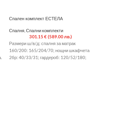
Спален комплект ЕСТЕЛА
Табуретка ракл
Спалня
,
Спални комплекти
Дневна
,
Мека м
301.15
€
(589.00 лв.)
65.9
Размери ш/в/д: спалня за матрак
Технически спе
160/200: 165/204/70; нощни шкафчета
материал: еко к
.
2бр: 40/33/31; гардероб: 120/52/180;
д: 120/39/40 см
Гардероб трикрилен с огледало. Панти за
отваряема седал
плавно затваряне вратите на гардероба.
използва простр