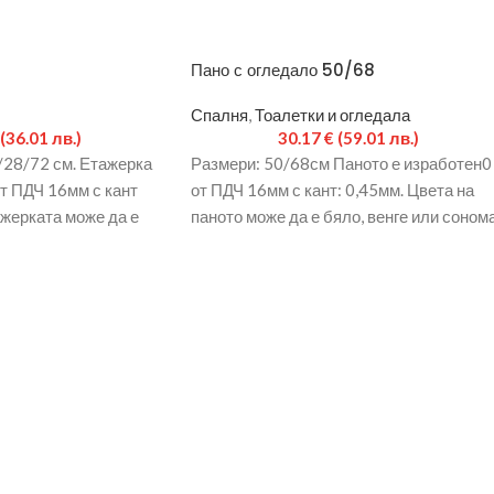
Пано с огледало 50/68
Спалня
,
Тоалетки и огледала
(36.01 лв.)
30.17
€
(59.01 лв.)
/28/72 см. Етажерка
Размери: 50/68см Паното е изработен0
т ПДЧ 16мм с кант
от ПДЧ 16мм с кант: 0,45мм. Цвета на
ажерката може да е
паното може да е бяло, венге или сонома