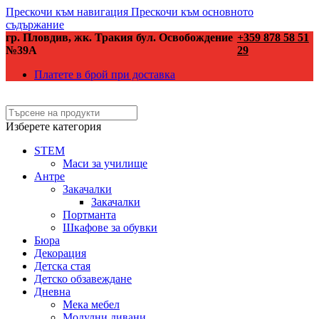
Прескочи към навигация
Прескочи към основното
съдържание
гр. Пловдив, жк. Тракия бул. Освобождение
+359 878 58 51
№39А
29
Платете в брой при доставка
Изберете категория
STEM
Маси за училище
Антре
Закачалки
Закачалки
Портманта
Шкафове за обувки
Бюра
Декорация
Детска стая
Детско обзавеждане
Дневна
Мека мебел
Модулни дивани