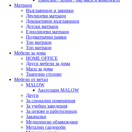
Матраци
Възглавници и завивки
Двулицеви матраци
Декоративни възглавници
Детски матраци
Еднолицеви матраци
Подматрачни рамки
Топ матраци
Топ матраци
Мебели за дома
HOME OFFICE
Други мебели за дома
Маси за дома
Трапезни столове
Мебели от метал
MALOW
Аксесоари MALOW
Други
За социални помещения
За учебни заведения
За цехове и работилници
Закачалки
Медицинско обзавеждане
Метални гардероби