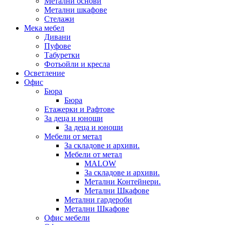
Метални основи
Метални шкафове
Стелажи
Мека мебел
Дивани
Пуфове
Табуретки
Фотьойли и кресла
Осветление
Офис
Бюра
Бюра
Етажерки и Рафтове
За деца и юноши
За деца и юноши
Мебели от метал
За складове и архиви.
Мебели от метал
MALOW
За складове и архиви.
Метални Контейнери.
Метални Шкафове
Метални гардероби
Метални Шкафове
Офис мебели