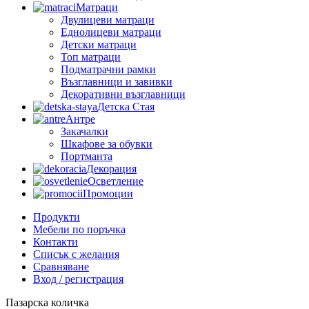
Матраци
Двулицеви матраци
Еднолицеви матраци
Детски матраци
Топ матраци
Подматрачни рамки
Възглавници и завивки
Декоративни възглавници
Детска Стая
Антре
Закачалки
Шкафове за обувки
Портманта
Декорация
Осветление
Промоции
Продукти
Мебели по поръчка
Контакти
Списък с желания
Сравняване
Вход / регистрация
Пазарска количка