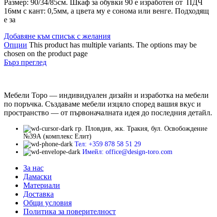
Размер: 90/34/85см. Шкаф за обувки 90 е изработен от ПДЧ
16мм с кант: 0,5мм, а цвета му е сонома или венге. Подходящ
е за
Добавяне към списък с желания
Опции
This product has multiple variants. The options may be
chosen on the product page
Бърз преглед
Мебели Торо — индивидуален дизайн и изработка на мебели
по поръчка. Създаваме мебели изцяло според вашия вкус и
пространство — от първоначалната идея до последния детайл.
гр. Пловдив, жк. Тракия, бул. Освобождение
№39А (комплекс Елит)
Тел: +359 878 58 51 29
Имейл: office@design-toro.com
За нас
Дамаски
Материали
Доставка
Общи условия
Политика за поверителност