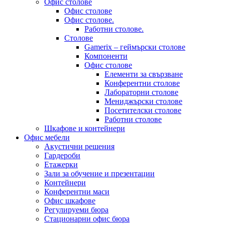
Офис столове
Офис столове
Офис столове.
Работни столове.
Столове
Gamerix – геймърски столове
Компоненти
Офис столове
Елементи за свързване
Конферентни столове
Лабораторни столове
Мениджърски столове
Посетителски столове
Работни столове
Шкафове и контейнери
Офис мебели
Акустични решения
Гардероби
Етажерки
Зали за обучение и презентации
Контейнери
Конферентни маси
Офис шкафове
Регулируеми бюра
Стационарни офис бюра