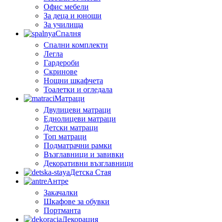
Офис мебели
За деца и юноши
За училища
Спалня
Спални комплекти
Легла
Гардероби
Скринове
Нощни шкафчета
Тоалетки и огледала
Матраци
Двулицеви матраци
Еднолицеви матраци
Детски матраци
Топ матраци
Подматрачни рамки
Възглавници и завивки
Декоративни възглавници
Детска Стая
Антре
Закачалки
Шкафове за обувки
Портманта
Декорация