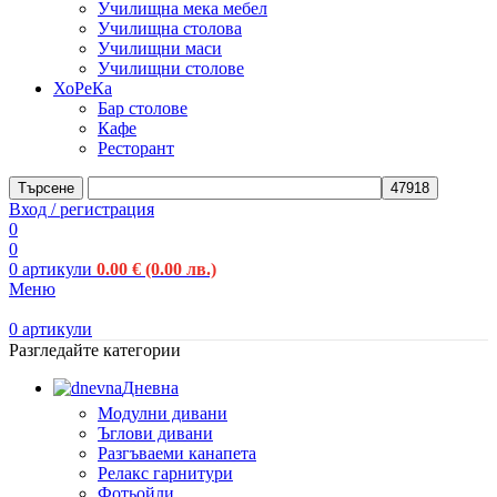
Училищна мека мебел
Училищна столова
Училищни маси
Училищни столове
ХоРеКа
Бар столове
Кафе
Ресторант
Търсене
Вход / регистрация
0
0
0
артикули
0.00
€
(0.00 лв.)
Меню
0
артикули
Разгледайте категории
Дневна
Модулни дивани
Ъглови дивани
Разгъваеми канапета
Релакс гарнитури
Фотьойли