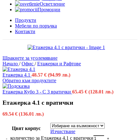
Осветление
Промоции
Продукти
Мебели по поръчка
Контакти
Щракнете за уголемяване
Начало
/
Офис
/
Етажерки и Рафтове
Етажерка 4.1
48.57
€
(94.99 лв.)
Обратно към продуктите
Етажерка Кубо 3 - С 3 вратички
65.45
€
(128.01 лв.)
Етажерка 4.1 с вратички
69.54
€
(136.01 лв.)
Цвят корпус
Изчистване
количество за Етажерка 4.1 с вратички