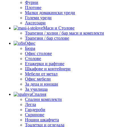
Фурни
Плотове
Малки домакински уреди
Големи уреди
Аксесоари
Маси и Столове
Трапезни / холни / бар маси и комплекти
Трапезни / бар столове
Офис
Бюра
Офис столове
Столове
Етажерки и рафтове
Шкафове и контейнери
Мебели от метал
Офис мебели
За деца и юноши
За училища
Спалня
Спални комплекти
Легла
Гардероби
Скринове
Нощни шкафчета
Тоалетки и огледала