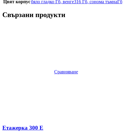
Цвят корпус
бяло гладко Гб
,
венге316 Гб
,
сонома тъмнаГб
Свързани продукти
Сравняване
Етажерка 300 Е