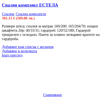
Спален комплект ЕСТЕЛА
Спалня
,
Спални комплекти
301.15
€
(589.00 лв.)
Размери ш/в/д: спалня за матрак 160/200: 165/204/70; нощни
шкафчета 2бр: 40/33/31; гардероб: 120/52/180; Гардероб
трикрилен с огледало. Панти за плавно затваряне вратите на
гардероба.
Добавяне към списък с желания
Добавяне в количката
Бърз преглед
Сравняване