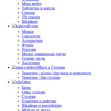
Мека мебел
Табуретки и кресла
Секции
ТВ секции
Шкафове
Кухня
Мивки
Смесители
Аспиратори
Фурни
Плотове
Малки домакински уреди
Големи уреди
Аксесоари
Маси и Столове
Трапезни / холни / бар маси и комплекти
Трапезни / бар столове
Офис
Бюра
Офис столове
Столове
Етажерки и рафтове
Шкафове и контейнери
Мебели от метал