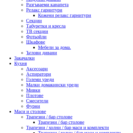
Разгъваеми канапета
Релакс гарнитури
Кожени релакс гарнитури
Секции
Табуретки и кресла
ТВ секции
Фотьойли
Шкафове
Мебели за дома.
Ъглови дивани
Закачалки
Кухня
Аксесоари
Аспиратори
Големи уреди
Малки домакински уреди
Мивки
Плотове
Смесители
Фурни
Маси и столове
Трапезни / бар столове
Трапезни / бар столове
Трапезни / холни / бар маси и комплекти
Трапезни / холни / бар маси и комплекти