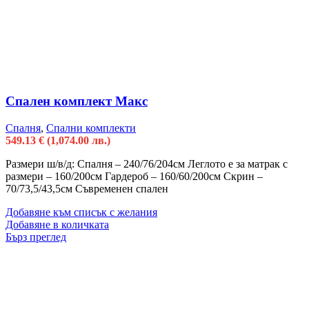
Спален комплект Макс
Спалня
,
Спални комплекти
549.13
€
(1,074.00 лв.)
Размери ш/в/д: Спалня – 240/76/204см Леглото е за матрак с
размери – 160/200см Гардероб – 160/60/200см Скрин –
70/73,5/43,5см Съвременен спален
Добавяне към списък с желания
Добавяне в количката
Бърз преглед