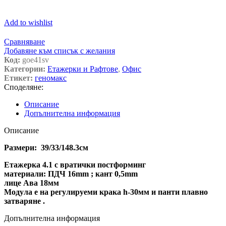
Add to wishlist
Сравняване
Добавяне към списък с желания
Код:
goe41sv
Категории:
Етажерки и Рафтове
,
Офис
Етикет:
геномакс
Споделяне:
Описание
Допълнителна информация
Описание
Размери: 39/33/148.3см
Етажерка 4.1 с вратички постформинг
материали: ПДЧ 16mm ; кант 0,5mm
лице Ава 18мм
Модула е на регулируеми крака h-30мм и панти плавно
затваряне .
Допълнителна информация