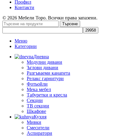
Профил
Контакти
© 2026 Мебели Торо. Всички права запазени.
Търсене
Меню
Категории
Дневна
Модулни дивани
Ъглови дивани
Разгъваеми канапета
Релакс гарнитури
Фотьойли
Мека мебел
Табуретки и кресла
Секции
ТВ секции
Шкафове
Кухня
Мивки
Смесители
Аспиратори