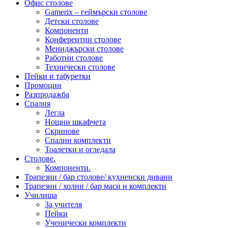
Офис столове
Gamerix – геймърски столове
Детски столове
Компоненти
Конферентни столове
Мениджърски столове
Работни столове
Технически столове
Пейки и табуретки
Промоции
Разпродажба
Спалня
Легла
Нощни шкафчета
Скринове
Спални комплекти
Тоалетки и огледала
Столове.
Компоненти.
Трапезни / бар столове/ кухненски дивани
Трапезни / холни / бар маси и комплекти
Училища
За учителя
Пейки
Ученически комплекти