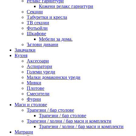
Релакс гарнитури
Кожени релакс гарнитури
Секции
Табуретки и кресла
ТВ секции
Фотьойли
Шкафове
Мебели за дома.
Ъглови дивани
Закачалки
Кухня
Аксесоари
Аспиратори
Големи уреди
Малки домакински уреди
Мивки
Плотове
Смесители
Фурни
Маси и столове
Трапезни / бар столове
Трапезни / бар столове
Трапезни / холни / бар маси и комплекти
Трапезни / холни / бар маси и комплекти
Матраци