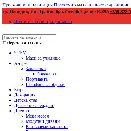
Прескочи към навигация
Прескочи към основното съдържание
гр. Пловдив, жк. Тракия бул. Освобождение №39А
+359 878 5
Платете в брой при доставка
Изберете категория
STEM
Маси за училище
Антре
Закачалки
Закачалки
Портманта
Шкафове за обувки
Бюра
Декорация
Детска стая
Детско обзавеждане
Дневна
Мека мебел
Модулни дивани
Разгъваеми канапета