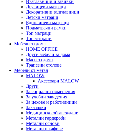
Възглавници и завивки
Двулицеви матраци
Декоративни възглавници
Детски матраци
Еднолицеви матраци
Подматрачни рамки
Топ матраци
Топ матраци
Мебели за дома
HOME OFFICE
Други мебели за дома
Маси за дома
Трапезни столове
Мебели от метал
MALOW
Аксесоари MALOW
Други
За социални помещения
За учебни заведения
За цехове и работилници
Закачалки
Медицинско обзавеждане
Метални гардероби
Метални основи
Метални шкафове