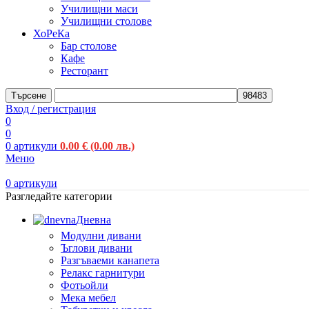
Училищни маси
Училищни столове
ХоРеКа
Бар столове
Кафе
Ресторант
Търсене
Вход / регистрация
0
0
0
артикули
0.00
€
(0.00 лв.)
Меню
0
артикули
Разгледайте категории
Дневна
Модулни дивани
Ъглови дивани
Разгъваеми канапета
Релакс гарнитури
Фотьойли
Мека мебел