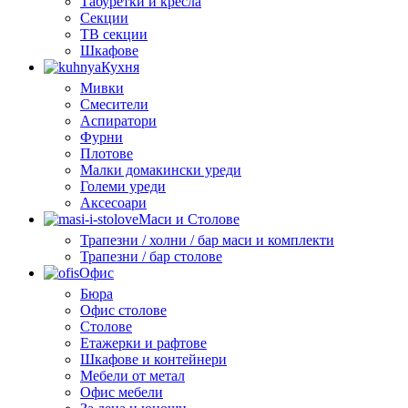
Табуретки и кресла
Секции
ТВ секции
Шкафове
Кухня
Мивки
Смесители
Аспиратори
Фурни
Плотове
Малки домакински уреди
Големи уреди
Аксесоари
Маси и Столове
Трапезни / холни / бар маси и комплекти
Трапезни / бар столове
Офис
Бюра
Офис столове
Столове
Етажерки и рафтове
Шкафове и контейнери
Мебели от метал
Офис мебели