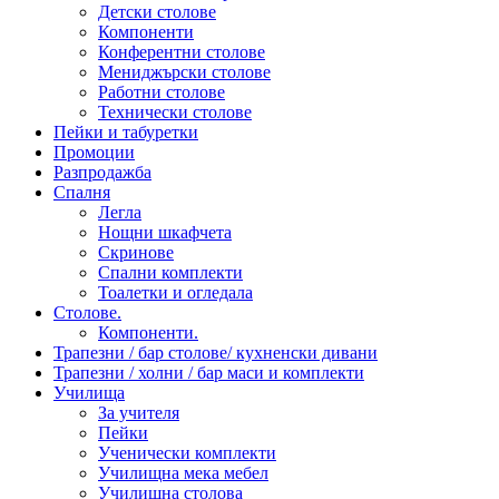
Детски столове
Компоненти
Конферентни столове
Мениджърски столове
Работни столове
Технически столове
Пейки и табуретки
Промоции
Разпродажба
Спалня
Легла
Нощни шкафчета
Скринове
Спални комплекти
Тоалетки и огледала
Столове.
Компоненти.
Трапезни / бар столове/ кухненски дивани
Трапезни / холни / бар маси и комплекти
Училища
За учителя
Пейки
Ученически комплекти
Училищна мека мебел
Училищна столова