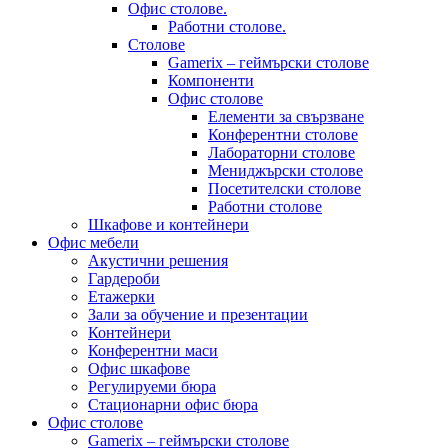
Офис столове.
Работни столове.
Столове
Gamerix – геймърски столове
Компоненти
Офис столове
Елементи за свързване
Конферентни столове
Лабораторни столове
Мениджърски столове
Посетителски столове
Работни столове
Шкафове и контейнери
Офис мебели
Акустични решения
Гардероби
Етажерки
Зали за обучение и презентации
Контейнери
Конферентни маси
Офис шкафове
Регулируеми бюра
Стационарни офис бюра
Офис столове
Gamerix – геймърски столове