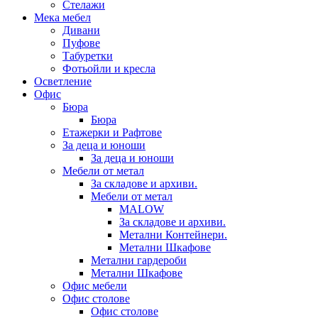
Стелажи
Мека мебел
Дивани
Пуфове
Табуретки
Фотьойли и кресла
Осветление
Офис
Бюра
Бюра
Етажерки и Рафтове
За деца и юноши
За деца и юноши
Мебели от метал
За складове и архиви.
Мебели от метал
MALOW
За складове и архиви.
Метални Контейнери.
Метални Шкафове
Метални гардероби
Метални Шкафове
Офис мебели
Офис столове
Офис столове