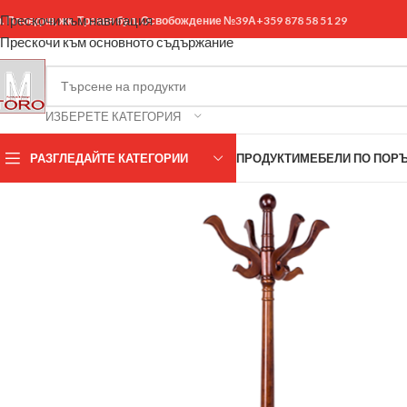
Прескочи към навигация
р. Пловдив, жк. Тракия бул. Освобождение №39А
+359 878 58 51 29
Прескочи към основното съдържание
ИЗБЕРЕТЕ КАТЕГОРИЯ
РАЗГЛЕДАЙТЕ КАТЕГОРИИ
ПРОДУКТИ
МЕБЕЛИ ПО ПОР