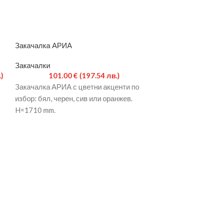
Закачалка АРИА
Закачалка за д
Закачалки
Закачалки
.)
101.00
€
(197.54 лв.)
23.
Закачалка АРИА с цветни акценти по
Закачалка за др
избор: бял, черен, сив или оранжев.
метални закачал
H=1710 mm.
същевременно р
интериора на оф