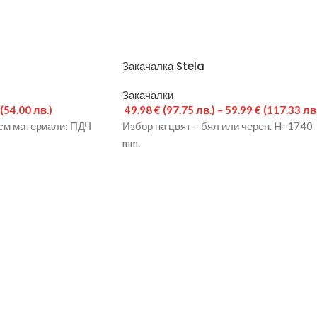
Закачалка Stela
Закачалки
(54.00 лв.)
49.98
€
(97.75 лв.)
–
59.99
€
(117.33 лв
см материали: ПДЧ
Избор на цвят – бял или черен. H=1740
mm.