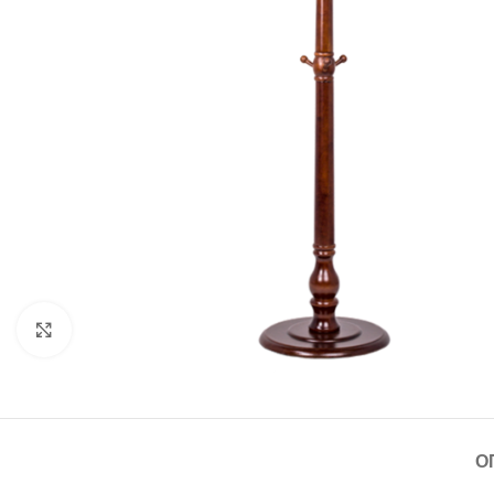
Щракнете за уголемяване
О