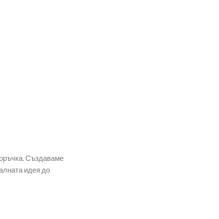
поръчка. Създаваме
алната идея до