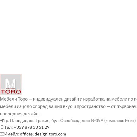
Мебели Торо — индивидуален дизайн и изработка на мебели по 
мебели изцяло според вашия вкус и пространство — от първонач
последния детайл.
гр. Пловдив, жк. Тракия, бул. Освобождение №39А (комплекс Елит)
Тел: +359 878 58 51 29
Имейл: office@design-toro.com