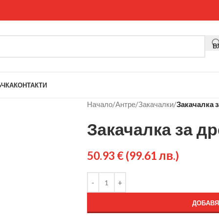
В
ЪЧКА
КОНТАКТИ
Начало
/
Антре
/
Закачалки
/
Закачалка з
Закачалка за д
50.93
€
(99.61 лв.)
ДОБАВЯ