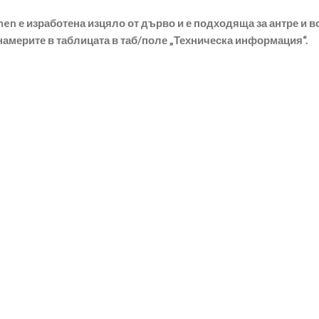
rmen е изработена изцяло от дърво и е подходяща за антре и
америте в таблицата в таб/поле „Техническа информация“.