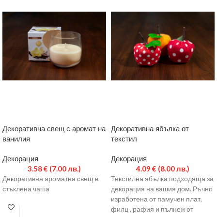
Декоративна свещ с аромат на
Декоративна ябълка от
ванилия
текстил
Декорация
Декорация
3.58
€
(7.00 лв.)
4.09
€
(8.00 лв.)
Декоративна ароматна свещ в
Текстилна ябълка подходяща за
стъклена чаша
декорация на вашия дом. Ръчно
изработена от памучен плат,
филц , рафия и пълнеж от