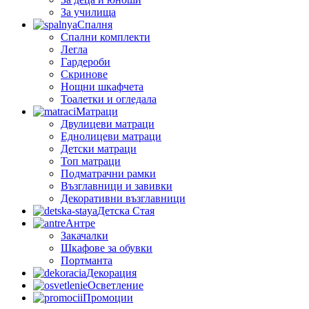
За училища
Спалня
Спални комплекти
Легла
Гардероби
Скринове
Нощни шкафчета
Тоалетки и огледала
Матраци
Двулицеви матраци
Еднолицеви матраци
Детски матраци
Топ матраци
Подматрачни рамки
Възглавници и завивки
Декоративни възглавници
Детска Стая
Антре
Закачалки
Шкафове за обувки
Портманта
Декорация
Осветление
Промоции