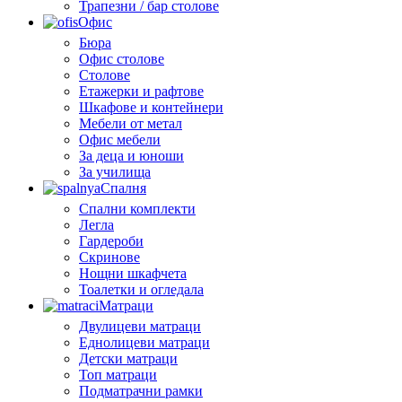
Трапезни / бар столове
Офис
Бюра
Офис столове
Столове
Етажерки и рафтове
Шкафове и контейнери
Мебели от метал
Офис мебели
За деца и юноши
За училища
Спалня
Спални комплекти
Легла
Гардероби
Скринове
Нощни шкафчета
Тоалетки и огледала
Матраци
Двулицеви матраци
Еднолицеви матраци
Детски матраци
Топ матраци
Подматрачни рамки