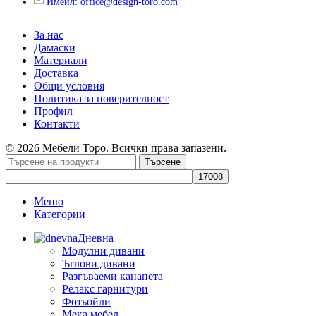
Имейл: office@design-toro.com
За нас
Дамаски
Материали
Доставка
Общи условия
Политика за поверителност
Профил
Контакти
© 2026 Мебели Торо. Всички права запазени.
Търсене
Меню
Категории
Дневна
Модулни дивани
Ъглови дивани
Разгъваеми канапета
Релакс гарнитури
Фотьойли
Мека мебел