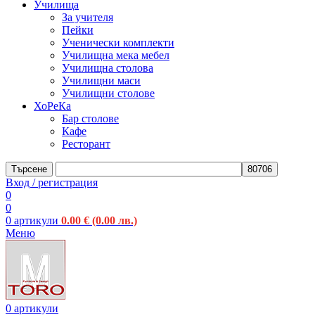
Училища
За учителя
Пейки
Ученически комплекти
Училищна мека мебел
Училищна столова
Училищни маси
Училищни столове
ХоРеКа
Бар столове
Кафе
Ресторант
Търсене
Вход / регистрация
0
0
0
артикули
0.00
€
(0.00 лв.)
Меню
0
артикули