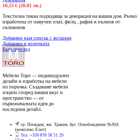
10.23
€
(20.01 лв.)
Текстилна тиква подходяща за декорация на вашия дом. Ръчно
изработена от памучен плат, филц , рафия и пълнеж от
силиконов
Добавяне към списък с желания
Добавяне в количката
Бърз преглед
Мебели Торо — индивидуален
дизайн и изработка на мебели
по поръчка. Създаваме мебели
изцяло според вашия вкус и
пространство — от
първоначалната идея до
последния детайл.
гр. Пловдив, жк. Тракия, бул. Освобождение №39А
(комплекс Елит)
Тел: +359 878 58 51 29