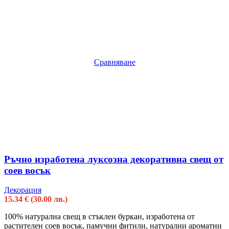
Сравняване
Ръчно изработена луксозна декоративна свещ от
соев восък
Декорация
15.34
€
(30.00 лв.)
100% натурална свещ в стъклен буркан, изработена от
растителен соев восък, памучни фитили, натурални ароматни