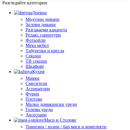
Разгледайте категории
Дневна
Модулни дивани
Ъглови дивани
Разгъваеми канапета
Релакс гарнитури
Фотьойли
Мека мебел
Табуретки и кресла
Секции
ТВ секции
Шкафове
Кухня
Мивки
Смесители
Аспиратори
Фурни
Плотове
Малки домакински уреди
Големи уреди
Аксесоари
Маси и Столове
Трапезни / холни / бар маси и комплекти