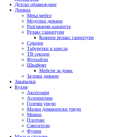
Детско обзавеждане
Дневна
Мека мебел
Модулни дивани
Разгъваеми канапета
Релакс гарнитури
Кожени релакс гарнитури
Секции
Табуретки и кресла
ТВ секции
Фотьойли
Шкафове
Мебели за дома.
Ъглови дивани
Закачалки
Кухня
Аксесоари
Аспиратори
Големи уреди
Малки домакински уреди
Мивки
Плотове
Смесители
Фурни
Маси и столове