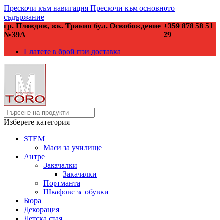
Прескочи към навигация
Прескочи към основното
съдържание
гр. Пловдив, жк. Тракия бул. Освобождение
+359 878 58 51
№39А
29
Платете в брой при доставка
Изберете категория
STEM
Маси за училище
Антре
Закачалки
Закачалки
Портманта
Шкафове за обувки
Бюра
Декорация
Детска стая