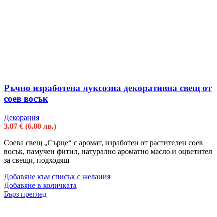
Ръчно изработена луксозна декоративна свещ от
соев восък
Декорация
3.07
€
(6.00 лв.)
Соева свещ „Сърце“ с аромат, изработен от растителен соев
восък, памучен фитил, натурално ароматно масло и оцветител
за свещи, подходящ
Добавяне към списък с желания
Добавяне в количката
Бърз преглед