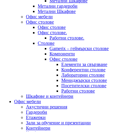
Метални Шкафове
Метални гардероби
Метални Шкафове
Офис мебели
Офис столове
Офис столове
Офис столове.
Работни столове.
Столове
Gamerix – геймърски столове
Компоненти
Офис столове
Елементи за свързване
Конферентни столове
Лабораторни столове
Мениджърски столове
Посетителски столове
Работни столове
Шкафове и контейнери
Офис мебели
Акустични решения
Гардероби
Етажерки
Зали за обучение и презентации
Контейнери