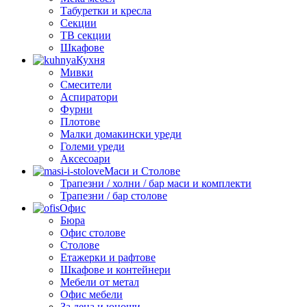
Табуретки и кресла
Секции
ТВ секции
Шкафове
Кухня
Мивки
Смесители
Аспиратори
Фурни
Плотове
Малки домакински уреди
Големи уреди
Аксесоари
Маси и Столове
Трапезни / холни / бар маси и комплекти
Трапезни / бар столове
Офис
Бюра
Офис столове
Столове
Етажерки и рафтове
Шкафове и контейнери
Мебели от метал
Офис мебели
За деца и юноши