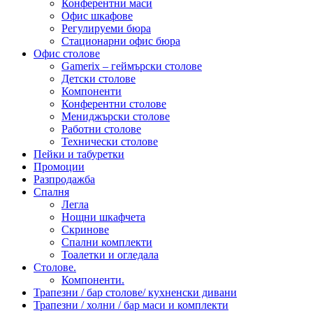
Конферентни маси
Офис шкафове
Регулируеми бюра
Стационарни офис бюра
Офис столове
Gamerix – геймърски столове
Детски столове
Компоненти
Конферентни столове
Мениджърски столове
Работни столове
Технически столове
Пейки и табуретки
Промоции
Разпродажба
Спалня
Легла
Нощни шкафчета
Скринове
Спални комплекти
Тоалетки и огледала
Столове.
Компоненти.
Трапезни / бар столове/ кухненски дивани
Трапезни / холни / бар маси и комплекти