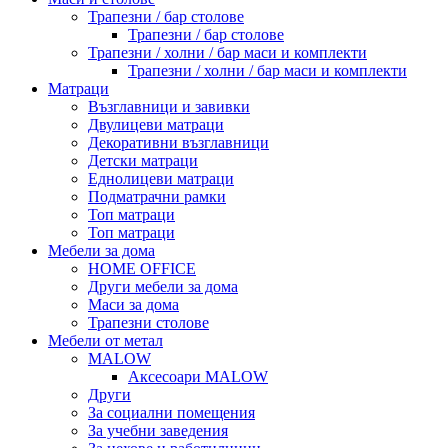
Трапезни / бар столове
Трапезни / бар столове
Трапезни / холни / бар маси и комплекти
Трапезни / холни / бар маси и комплекти
Матраци
Възглавници и завивки
Двулицеви матраци
Декоративни възглавници
Детски матраци
Еднолицеви матраци
Подматрачни рамки
Топ матраци
Топ матраци
Мебели за дома
HOME OFFICE
Други мебели за дома
Маси за дома
Трапезни столове
Мебели от метал
MALOW
Аксесоари MALOW
Други
За социални помещения
За учебни заведения