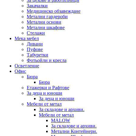
За цехове и работилници
Закачалки
Медицинско обзавеждане
Метални гардероби
Метални основи
Метални шкафове
Стелажи
Мека мебел
Дивани
Пуфове
Табуретки
Фотьойли и кресла
Осветление
Офис
Бюра
Бюра
Етажерки и Рафтове
За деца и юноши
За деца и юноши
Мебели от метал
За складове и архиви.
Мебели от метал
MALOW
За складове и архиви.
Метални Контейнери.