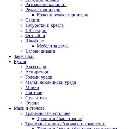
Разгъваеми канапета
Релакс гарнитури
Кожени релакс гарнитури
Секции
Табуретки и кресла
ТВ секции
Фотьойли
Шкафове
Мебели за дома.
Ъглови дивани
Закачалки
Кухня
Аксесоари
Аспиратори
Големи уреди
Малки домакински уреди
Мивки
Плотове
Смесители
Фурни
Маси и столове
Трапезни / бар столове
Трапезни / бар столове
Трапезни / холни / бар маси и комплекти
Трапезни / холни / бар маси и комплекти