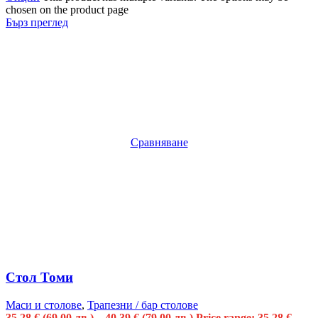
chosen on the product page
Бърз преглед
Сравняване
Стол Томи
Маси и столове
,
Трапезни / бар столове
35.28
€
(69.00 лв.)
–
40.39
€
(79.00 лв.)
Price range: 35.28 €