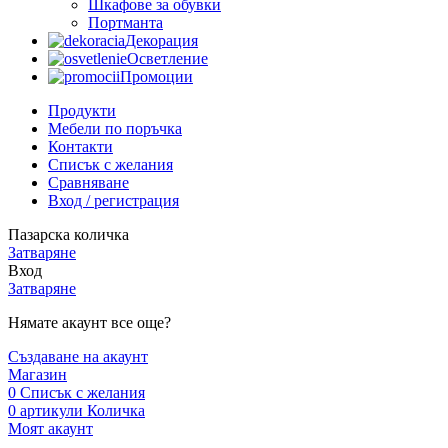
Шкафове за обувки
Портманта
Декорация
Осветление
Промоции
Продукти
Мебели по поръчка
Контакти
Списък с желания
Сравняване
Вход / регистрация
Пазарска количка
Затваряне
Вход
Затваряне
Нямате акаунт все още?
Създаване на акаунт
Магазин
0
Списък с желания
0
артикули
Количка
Моят акаунт