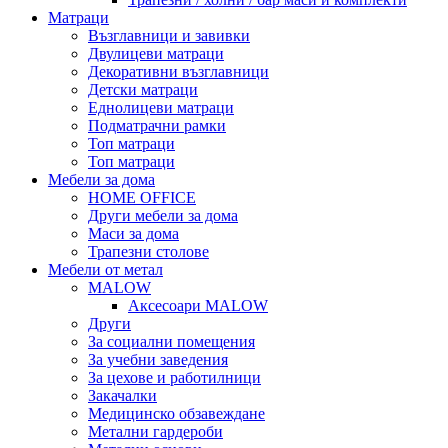
Матраци
Възглавници и завивки
Двулицеви матраци
Декоративни възглавници
Детски матраци
Еднолицеви матраци
Подматрачни рамки
Топ матраци
Топ матраци
Мебели за дома
HOME OFFICE
Други мебели за дома
Маси за дома
Трапезни столове
Мебели от метал
MALOW
Аксесоари MALOW
Други
За социални помещения
За учебни заведения
За цехове и работилници
Закачалки
Медицинско обзавеждане
Метални гардероби