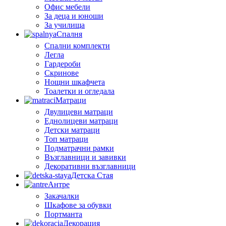
Офис мебели
За деца и юноши
За училища
Спалня
Спални комплекти
Легла
Гардероби
Скринове
Нощни шкафчета
Тоалетки и огледала
Матраци
Двулицеви матраци
Еднолицеви матраци
Детски матраци
Топ матраци
Подматрачни рамки
Възглавници и завивки
Декоративни възглавници
Детска Стая
Антре
Закачалки
Шкафове за обувки
Портманта
Декорация