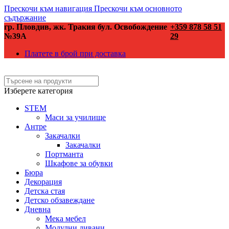
Прескочи към навигация
Прескочи към основното
съдържание
гр. Пловдив, жк. Тракия бул. Освобождение
+359 878 58 51
№39А
29
Платете в брой при доставка
Изберете категория
STEM
Маси за училище
Антре
Закачалки
Закачалки
Портманта
Шкафове за обувки
Бюра
Декорация
Детска стая
Детско обзавеждане
Дневна
Мека мебел
Модулни дивани