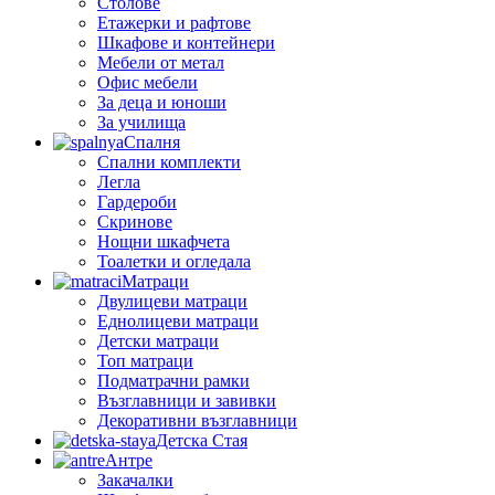
Столове
Етажерки и рафтове
Шкафове и контейнери
Мебели от метал
Офис мебели
За деца и юноши
За училища
Спалня
Спални комплекти
Легла
Гардероби
Скринове
Нощни шкафчета
Тоалетки и огледала
Матраци
Двулицеви матраци
Еднолицеви матраци
Детски матраци
Топ матраци
Подматрачни рамки
Възглавници и завивки
Декоративни възглавници
Детска Стая
Антре
Закачалки