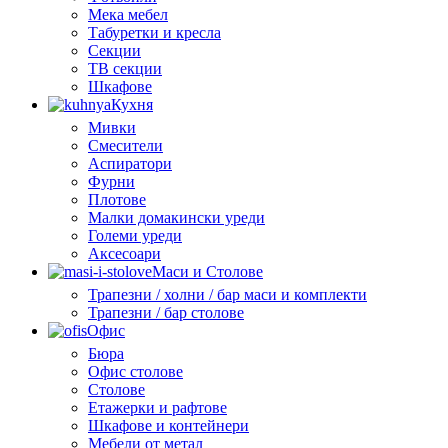
Мека мебел
Табуретки и кресла
Секции
ТВ секции
Шкафове
Кухня
Мивки
Смесители
Аспиратори
Фурни
Плотове
Малки домакински уреди
Големи уреди
Аксесоари
Маси и Столове
Трапезни / холни / бар маси и комплекти
Трапезни / бар столове
Офис
Бюра
Офис столове
Столове
Етажерки и рафтове
Шкафове и контейнери
Мебели от метал