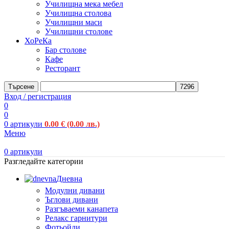
Училищна мека мебел
Училищна столова
Училищни маси
Училищни столове
ХоРеКа
Бар столове
Кафе
Ресторант
Търсене
Вход / регистрация
0
0
0
артикули
0.00
€
(0.00 лв.)
Меню
0
артикули
Разгледайте категории
Дневна
Модулни дивани
Ъглови дивани
Разгъваеми канапета
Релакс гарнитури
Фотьойли