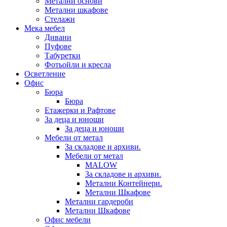
Метални основи
Метални шкафове
Стелажи
Мека мебел
Дивани
Пуфове
Табуретки
Фотьойли и кресла
Осветление
Офис
Бюра
Бюра
Етажерки и Рафтове
За деца и юноши
За деца и юноши
Мебели от метал
За складове и архиви.
Мебели от метал
MALOW
За складове и архиви.
Метални Контейнери.
Метални Шкафове
Метални гардероби
Метални Шкафове
Офис мебели