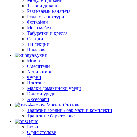
Модулни дивани
Ъглови дивани
Разгъваеми канапета
Релакс гарнитури
Фотьойли
Мека мебел
Табуретки и кресла
Секции
ТВ секции
Шкафове
Кухня
Мивки
Смесители
Аспиратори
Фурни
Плотове
Малки домакински уреди
Големи уреди
Аксесоари
Маси и Столове
Трапезни / холни / бар маси и комплекти
Трапезни / бар столове
Офис
Бюра
Офис столове