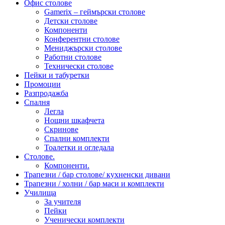
Офис столове
Gamerix – геймърски столове
Детски столове
Компоненти
Конферентни столове
Мениджърски столове
Работни столове
Технически столове
Пейки и табуретки
Промоции
Разпродажба
Спалня
Легла
Нощни шкафчета
Скринове
Спални комплекти
Тоалетки и огледала
Столове.
Компоненти.
Трапезни / бар столове/ кухненски дивани
Трапезни / холни / бар маси и комплекти
Училища
За учителя
Пейки
Ученически комплекти