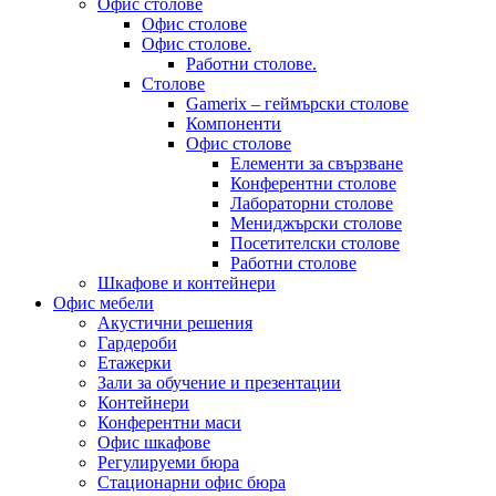
Офис столове
Офис столове
Офис столове.
Работни столове.
Столове
Gamerix – геймърски столове
Компоненти
Офис столове
Елементи за свързване
Конферентни столове
Лабораторни столове
Мениджърски столове
Посетителски столове
Работни столове
Шкафове и контейнери
Офис мебели
Акустични решения
Гардероби
Етажерки
Зали за обучение и презентации
Контейнери
Конферентни маси
Офис шкафове
Регулируеми бюра
Стационарни офис бюра