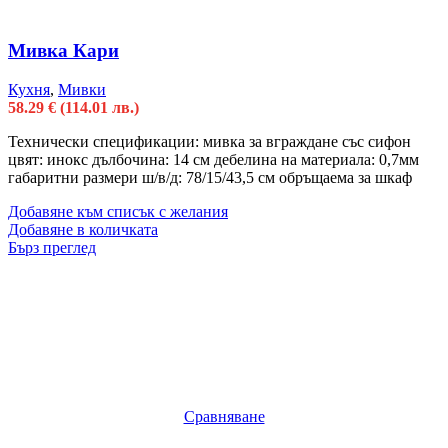
Мивка Кари
Кухня
,
Мивки
58.29
€
(114.01 лв.)
Технически спецификации: мивка за вграждане със сифон
цвят: инокс дълбочина: 14 см дебелина на материала: 0,7мм
габаритни размери ш/в/д: 78/15/43,5 см обръщаема за шкаф
Добавяне към списък с желания
Добавяне в количката
Бърз преглед
Сравняване