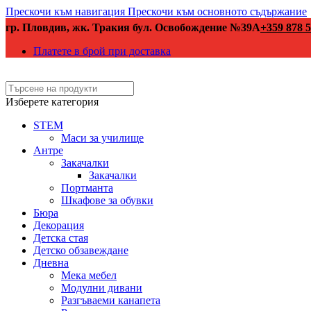
Прескочи към навигация
Прескочи към основното съдържание
гр. Пловдив, жк. Тракия бул. Освобождение №39А
+359 878 5
Платете в брой при доставка
Изберете категория
STEM
Маси за училище
Антре
Закачалки
Закачалки
Портманта
Шкафове за обувки
Бюра
Декорация
Детска стая
Детско обзавеждане
Дневна
Мека мебел
Модулни дивани
Разгъваеми канапета