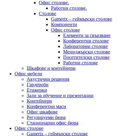
Офис столове.
Работни столове.
Столове
Gamerix – геймърски столове
Компоненти
Офис столове
Елементи за свързване
Конферентни столове
Лабораторни столове
Мениджърски столове
Посетителски столове
Работни столове
Шкафове и контейнери
Офис мебели
Акустични решения
Гардероби
Етажерки
Зали за обучение и презентации
Контейнери
Конферентни маси
Офис шкафове
Регулируеми бюра
Стационарни офис бюра
Офис столове
Gamerix – геймърски столове