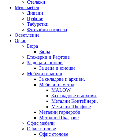
Стелажи
Мека мебел
Дивани
Пуфове
Табуретки
Фотьойли и кресла
Осветление
Офис
Бюра
Бюра
Етажерки и Рафтове
За деца и юноши
За деца и юноши
Мебели от метал
За складове и архиви.
Мебели от метал
MALOW
За складове и архиви.
Метални Контейнери.
Метални Шкафове
Метални гардероби
Метални Шкафове
Офис мебели
Офис столове
Офис столове