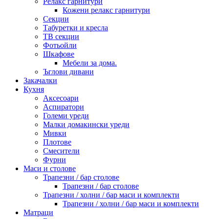
Релакс гарнитури
Кожени релакс гарнитури
Секции
Табуретки и кресла
ТВ секции
Фотьойли
Шкафове
Мебели за дома.
Ъглови дивани
Закачалки
Кухня
Аксесоари
Аспиратори
Големи уреди
Малки домакински уреди
Мивки
Плотове
Смесители
Фурни
Маси и столове
Трапезни / бар столове
Трапезни / бар столове
Трапезни / холни / бар маси и комплекти
Трапезни / холни / бар маси и комплекти
Матраци