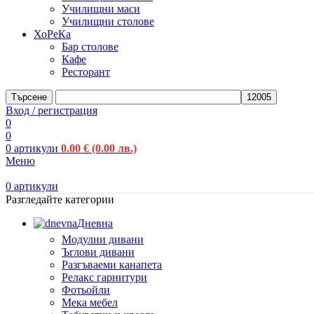
Училищни маси
Училищни столове
ХоРеКа
Бар столове
Кафе
Ресторант
Търсене
Вход / регистрация
0
0
0
артикули
0.00
€
(0.00 лв.)
Меню
0
артикули
Разгледайте категории
Дневна
Модулни дивани
Ъглови дивани
Разгъваеми канапета
Релакс гарнитури
Фотьойли
Мека мебел