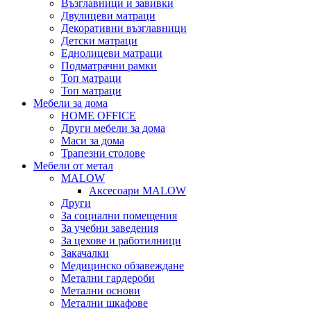
Възглавници и завивки
Двулицеви матраци
Декоративни възглавници
Детски матраци
Еднолицеви матраци
Подматрачни рамки
Топ матраци
Топ матраци
Мебели за дома
HOME OFFICE
Други мебели за дома
Маси за дома
Трапезни столове
Мебели от метал
MALOW
Аксесоари MALOW
Други
За социални помещения
За учебни заведения
За цехове и работилници
Закачалки
Медицинско обзавеждане
Метални гардероби
Метални основи
Метални шкафове