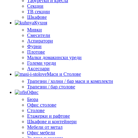
Табуретки и кресла
Секции
ТВ секции
Шкафове
Кухня
Мивки
Смесители
Аспиратори
Фурни
Плотове
Малки домакински уреди
Големи уреди
Аксесоари
Маси и Столове
Трапезни / холни / бар маси и комплекти
Трапезни / бар столове
Офис
Бюра
Офис столове
Столове
Етажерки и рафтове
Шкафове и контейнери
Мебели от метал
Офис мебели