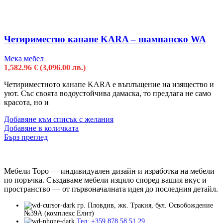
Четириместно канапе KARA – шампанско WA
Мека мебел
1,582.96
€
(3,096.00 лв.)
Четириместното канапе KARA е въплъщение на изящество и
уют. Със своята водоустойчива дамаска, то предлага не само
красота, но и
Добавяне към списък с желания
Добавяне в количката
Бърз преглед
Мебели Торо — индивидуален дизайн и изработка на мебели
по поръчка. Създаваме мебели изцяло според вашия вкус и
пространство — от първоначалната идея до последния детайл.
гр. Пловдив, жк. Тракия, бул. Освобождение
№39А (комплекс Елит)
Тел: +359 878 58 51 29