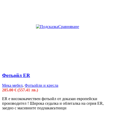
Сравняване
Фотьойл ER
Мека мебел
,
Фотьойли и кресла
285.00
€
(557.41 лв.)
ER e висококачествен фотьойл от доказан европейски
производител ! Широка седалка и облегалка на серия ER,
заедно с масивните подлакакътници