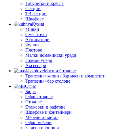
Табуретки и кресла
Секции
ТВ секции
Шкафове
Кухня
Мивки
Смесители
Аспиратори
Фурни
Плотове
Малки домакински уреди
Големи уреди
Аксесоари
Маси и Столове
Трапезни / холни / бар маси и комплекти
Трапезни / бар столове
Офис
Бюра
Офис столове
Столове
Етажерки и рафтове
Шкафове и контейнери
Мебели от метал
Офис мебели
За деца и юноши