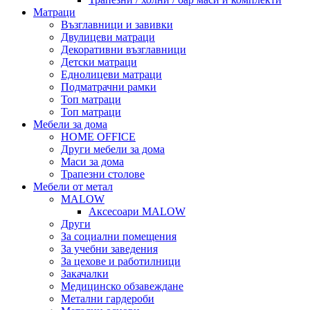
Матраци
Възглавници и завивки
Двулицеви матраци
Декоративни възглавници
Детски матраци
Еднолицеви матраци
Подматрачни рамки
Топ матраци
Топ матраци
Мебели за дома
HOME OFFICE
Други мебели за дома
Маси за дома
Трапезни столове
Мебели от метал
MALOW
Аксесоари MALOW
Други
За социални помещения
За учебни заведения
За цехове и работилници
Закачалки
Медицинско обзавеждане
Метални гардероби