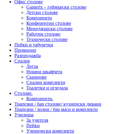
Офис столове
Gamerix – геймърски столове
Детски столове
Компоненти
Конферентни столове
Мениджърски столове
Работни столове
Технически столове
Пейки и табуретки
Промоции
Разпродажба
Спалня
Легла
Нощни шкафчета
Скринове
Спални комплекти
Тоалетки и огледала
Столове.
Компоненти.
Трапезни / бар столове/ кухненски дивани
Трапезни / холни / бар маси и комплекти
Училища
За учителя
Пейки
Ученически комплекти