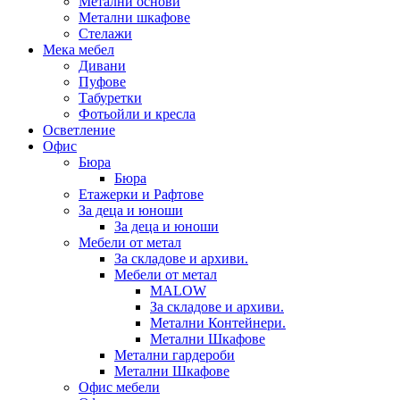
Метални основи
Метални шкафове
Стелажи
Мека мебел
Дивани
Пуфове
Табуретки
Фотьойли и кресла
Осветление
Офис
Бюра
Бюра
Етажерки и Рафтове
За деца и юноши
За деца и юноши
Мебели от метал
За складове и архиви.
Мебели от метал
MALOW
За складове и архиви.
Метални Контейнери.
Метални Шкафове
Метални гардероби
Метални Шкафове
Офис мебели