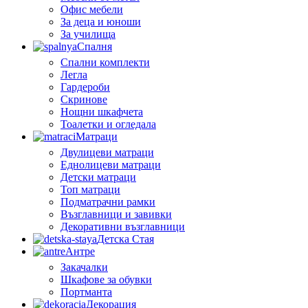
Офис мебели
За деца и юноши
За училища
Спалня
Спални комплекти
Легла
Гардероби
Скринове
Нощни шкафчета
Тоалетки и огледала
Матраци
Двулицеви матраци
Еднолицеви матраци
Детски матраци
Топ матраци
Подматрачни рамки
Възглавници и завивки
Декоративни възглавници
Детска Стая
Антре
Закачалки
Шкафове за обувки
Портманта
Декорация