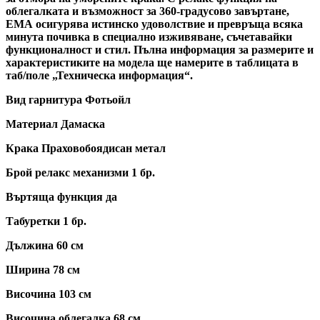
облегалката и възможност за 360-градусово завъртане,
ЕМА осигурява истинско удоволствие и превръща всяка
минута почивка в специално изживяване, съчетавайки
функционалност и стил. Пълна информация за размерите и
характеристиките на модела ще намерите в таблицата в
таб/поле „Техническа информация“.
Вид гарнитура Фотьойл
Материал Дамаска
Крака Праховобоядисан метал
Брой релакс механизми 1 бр.
Въртяща функция да
Табуретки 1 бр.
Дължина 60 см
Ширина 78 см
Височина 103 см
Височина облегалка 68 см