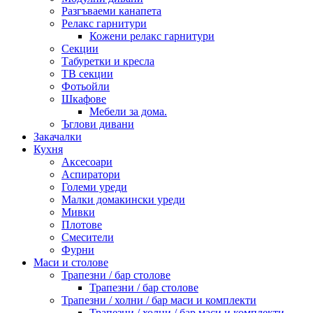
Разгъваеми канапета
Релакс гарнитури
Кожени релакс гарнитури
Секции
Табуретки и кресла
ТВ секции
Фотьойли
Шкафове
Мебели за дома.
Ъглови дивани
Закачалки
Кухня
Аксесоари
Аспиратори
Големи уреди
Малки домакински уреди
Мивки
Плотове
Смесители
Фурни
Маси и столове
Трапезни / бар столове
Трапезни / бар столове
Трапезни / холни / бар маси и комплекти
Трапезни / холни / бар маси и комплекти