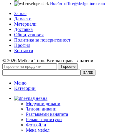
Имейл: office@design-toro.com
За нас
Дамаски
Материали
Доставка
Общи условия
Политика за поверителност
Профил
Контакти
© 2026 Мебели Торо. Всички права запазени.
Търсене
Меню
Категории
Дневна
Модулни дивани
Ъглови дивани
Разгъваеми канапета
Релакс гарнитури
Фотьойли
Мека мебел