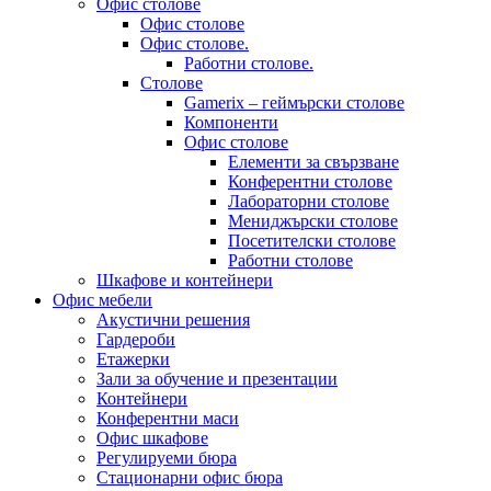
Офис столове
Офис столове
Офис столове.
Работни столове.
Столове
Gamerix – геймърски столове
Компоненти
Офис столове
Елементи за свързване
Конферентни столове
Лабораторни столове
Мениджърски столове
Посетителски столове
Работни столове
Шкафове и контейнери
Офис мебели
Акустични решения
Гардероби
Етажерки
Зали за обучение и презентации
Контейнери
Конферентни маси
Офис шкафове
Регулируеми бюра
Стационарни офис бюра