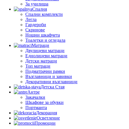
За училища
Спалня
Спални комплекти
Легла
Гардероби
Скринове
Нощни шкафчета
Тоалетки и огледала
Матраци
Двулицеви матраци
Еднолицеви матраци
Детски матраци
Топ матраци
Подматрачни рамки
Възглавници и завивки
Декоративни възглавници
Детска Стая
Антре
Закачалки
Шкафове за обувки
Портманта
Декорация
Осветление
Промоции