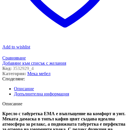
Add to wishlist
Сравняване
Добавяне към списък с желания
Код:
3532929_4
Категория:
Мека мебел
Споделяне:
Описание
Допълнителна информация
Описание
Кресло с табуретка ЕМА е въплъщение на комфорт и уют.
Меката дамаска в топъл кафяв цвят създава идеална
атмосфера за релакс, а подвижната табуретка е перфектна
за отмора на уморените крака. С релакс функция на