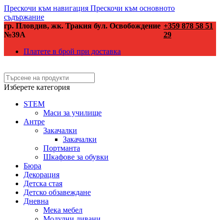
Прескочи към навигация
Прескочи към основното
съдържание
гр. Пловдив, жк. Тракия бул. Освобождение
+359 878 58 51
№39А
29
Платете в брой при доставка
Изберете категория
STEM
Маси за училище
Антре
Закачалки
Закачалки
Портманта
Шкафове за обувки
Бюра
Декорация
Детска стая
Детско обзавеждане
Дневна
Мека мебел
Модулни дивани