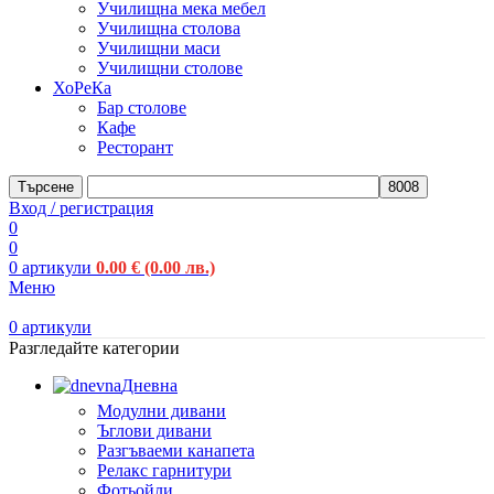
Училищна мека мебел
Училищна столова
Училищни маси
Училищни столове
ХоРеКа
Бар столове
Кафе
Ресторант
Търсене
Вход / регистрация
0
0
0
артикули
0.00
€
(0.00 лв.)
Меню
0
артикули
Разгледайте категории
Дневна
Модулни дивани
Ъглови дивани
Разгъваеми канапета
Релакс гарнитури
Фотьойли