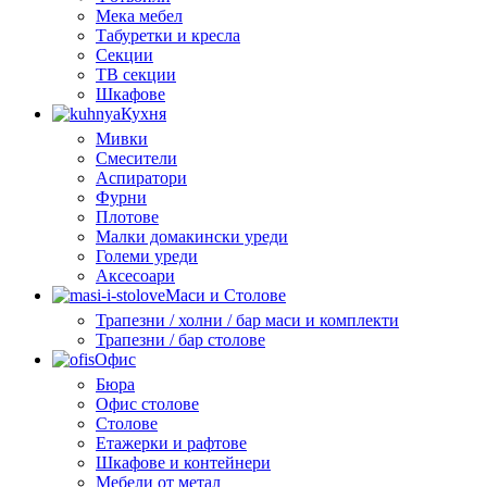
Мека мебел
Табуретки и кресла
Секции
ТВ секции
Шкафове
Кухня
Мивки
Смесители
Аспиратори
Фурни
Плотове
Малки домакински уреди
Големи уреди
Аксесоари
Маси и Столове
Трапезни / холни / бар маси и комплекти
Трапезни / бар столове
Офис
Бюра
Офис столове
Столове
Етажерки и рафтове
Шкафове и контейнери
Мебели от метал