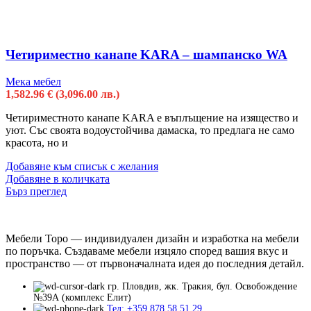
Четириместно канапе KARA – шампанско WA
Мека мебел
1,582.96
€
(3,096.00 лв.)
Четириместното канапе KARA е въплъщение на изящество и
уют. Със своята водоустойчива дамаска, то предлага не само
красота, но и
Добавяне към списък с желания
Добавяне в количката
Бърз преглед
Мебели Торо — индивидуален дизайн и изработка на мебели
по поръчка. Създаваме мебели изцяло според вашия вкус и
пространство — от първоначалната идея до последния детайл.
гр. Пловдив, жк. Тракия, бул. Освобождение
№39А (комплекс Елит)
Тел: +359 878 58 51 29