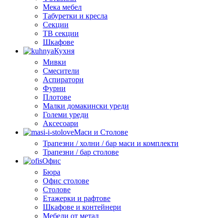
Мека мебел
Табуретки и кресла
Секции
ТВ секции
Шкафове
Кухня
Мивки
Смесители
Аспиратори
Фурни
Плотове
Малки домакински уреди
Големи уреди
Аксесоари
Маси и Столове
Трапезни / холни / бар маси и комплекти
Трапезни / бар столове
Офис
Бюра
Офис столове
Столове
Етажерки и рафтове
Шкафове и контейнери
Мебели от метал