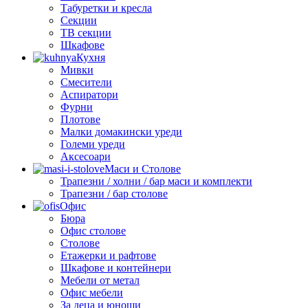
Табуретки и кресла
Секции
ТВ секции
Шкафове
Кухня
Мивки
Смесители
Аспиратори
Фурни
Плотове
Малки домакински уреди
Големи уреди
Аксесоари
Маси и Столове
Трапезни / холни / бар маси и комплекти
Трапезни / бар столове
Офис
Бюра
Офис столове
Столове
Етажерки и рафтове
Шкафове и контейнери
Мебели от метал
Офис мебели
За деца и юноши