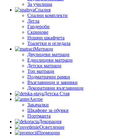
За училища
Спалня
Спални комплекти
Легла
Гардероби
Скринове
Нощни шкафчета
Тоалетки и огледала
Матраци
Двулицеви матраци
Еднолицеви матраци
Детски матраци
Топ матраци
Подматрачни рамки
Възглавници и завивки
Декоративни възглавници
Детска Стая
Антре
Закачалки
Шкафове за обувки
Портманта
Декорация
Осветление
Промоции