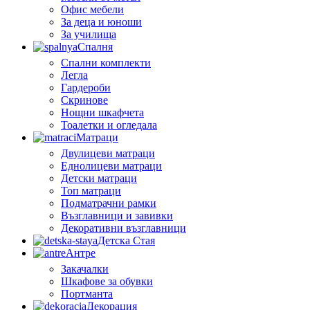
Офис мебели
За деца и юноши
За училища
Спалня
Спални комплекти
Легла
Гардероби
Скринове
Нощни шкафчета
Тоалетки и огледала
Матраци
Двулицеви матраци
Еднолицеви матраци
Детски матраци
Топ матраци
Подматрачни рамки
Възглавници и завивки
Декоративни възглавници
Детска Стая
Антре
Закачалки
Шкафове за обувки
Портманта
Декорация