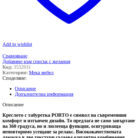
Add to wishlist
Сравняване
Добавяне към списък с желания
Код:
3532931
Категория:
Мека мебел
Споделяне:
Описание
Допълнителна информация
Описание
Креслото с табуретка PORTO е символ на съвременния
комфорт и изтънчен дизайн. То предлага не само завъртане
на 360 градуса, но и люлееща функция, осигуряваща
неповторимо усещане за релакс. Висококачествената
дамаска в две текстури създава елегантна комбинация,