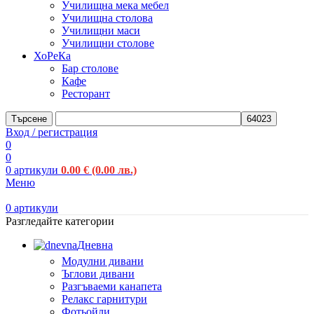
Училищна мека мебел
Училищна столова
Училищни маси
Училищни столове
ХоРеКа
Бар столове
Кафе
Ресторант
Търсене
Вход / регистрация
0
0
0
артикули
0.00
€
(0.00 лв.)
Меню
0
артикули
Разгледайте категории
Дневна
Модулни дивани
Ъглови дивани
Разгъваеми канапета
Релакс гарнитури
Фотьойли