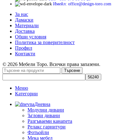
Имейл: office@design-toro.com
За нас
Дамаски
Материали
Доставка
Общи условия
Политика за поверителност
Профил
Контакти
© 2026 Мебели Торо. Всички права запазени.
Търсене
Меню
Категории
Дневна
Модулни дивани
Ъглови дивани
Разгъваеми канапета
Релакс гарнитури
Фотьойли
Мека мебел