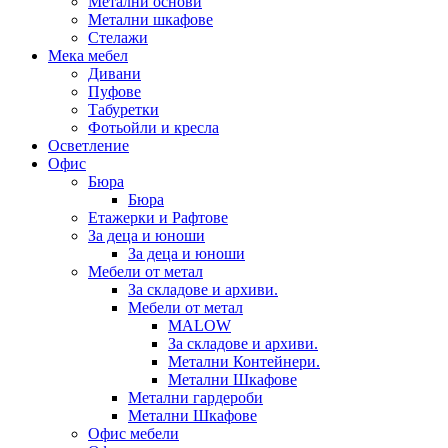
Метални основи
Метални шкафове
Стелажи
Мека мебел
Дивани
Пуфове
Табуретки
Фотьойли и кресла
Осветление
Офис
Бюра
Бюра
Етажерки и Рафтове
За деца и юноши
За деца и юноши
Мебели от метал
За складове и архиви.
Мебели от метал
MALOW
За складове и архиви.
Метални Контейнери.
Метални Шкафове
Метални гардероби
Метални Шкафове
Офис мебели