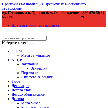
Прескочи към навигация
Прескочи към основното
съдържание
гр. Пловдив, жк. Тракия бул. Освобождение
+359 878 58 51
№39А
29
Платете в брой при доставка
Изберете категория
STEM
Маси за училище
Антре
Закачалки
Закачалки
Портманта
Шкафове за обувки
Бюра
Декорация
Детска стая
Детско обзавеждане
Дневна
Мека мебел
Модулни дивани