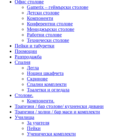
Офис столове
Gamerix – геймърски столове
Детски столове
Компоненти
Конферентни столове
Мениджърски столове
Работни столове
Технически столове
Пейки и табуретки
Промоции
Разпродажба
Спалня
Легла
Нощни шкафчета
Скринове
Спални комплекти
Тоалетки и огледала
Столове.
Компоненти.
Трапезни / бар столове/ кухненски дивани
Трапезни / холни / бар маси и комплекти
Училища
За учителя
Пейки
Ученически комплекти