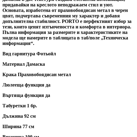
придавайки на креслото неподражаем стил и уют.
Основата, изработена от праховобоядисан метал в черен
цвят, подчертава съвременния му характер и добавя
допълнителна стабилност. PORTO е перфектният избор за
тези, които ценят изтънчеността и комфорта в интериора.
Пълна информация за размерите и характеристиките на
модела ще намерите в таблицата в таб/поле „Техническа
информация“.
Вид гарнитура Фотьойл
Материал Дамаска
Крака Праховобоядисан метал
Люлееща функция да
Въртяща функция да
Табуретки 1 бр.
Дължина 92 см
Ширина 77 см
Височина 100 см