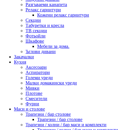
Разгъваеми канапета
Релакс гарнитури
Кожени релакс гарнитури
Секции
Табуретки и кресла
ТВ секции
Фотьойли
Шкафове
Мебели за дома.
Ъглови дивани
Закачалки
Кухня
Аксесоари
Аспиратори
Големи уреди
Малки домакински уреди
Мивки
Плотове
Смесители
Фурни
Маси и столове
Трапезни / бар столове
Трапезни / бар столове
Трапезни / холни / бар маси и комплекти
Трапезни / холни / бар маси и комплекти