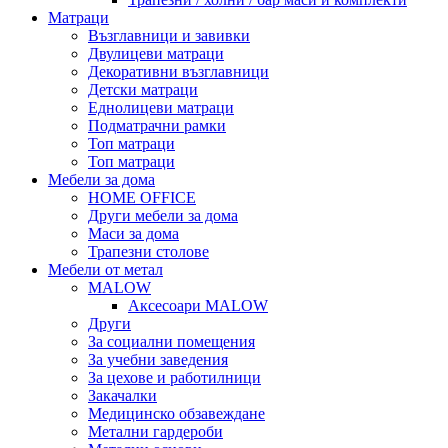
Матраци
Възглавници и завивки
Двулицеви матраци
Декоративни възглавници
Детски матраци
Еднолицеви матраци
Подматрачни рамки
Топ матраци
Топ матраци
Мебели за дома
HOME OFFICE
Други мебели за дома
Маси за дома
Трапезни столове
Мебели от метал
MALOW
Аксесоари MALOW
Други
За социални помещения
За учебни заведения
За цехове и работилници
Закачалки
Медицинско обзавеждане
Метални гардероби