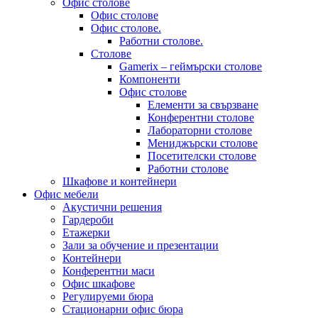
Офис столове
Офис столове
Офис столове.
Работни столове.
Столове
Gamerix – геймърски столове
Компоненти
Офис столове
Елементи за свързване
Конферентни столове
Лабораторни столове
Мениджърски столове
Посетителски столове
Работни столове
Шкафове и контейнери
Офис мебели
Акустични решения
Гардероби
Етажерки
Зали за обучение и презентации
Контейнери
Конферентни маси
Офис шкафове
Регулируеми бюра
Стационарни офис бюра