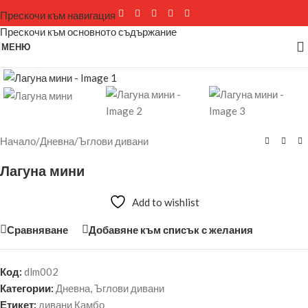
Прескочи към навигация
Прескочи към основното съдържание
МЕНЮ
Щракнете за уголемяване
Начало
/
Дневна
/
Ъглови дивани
Лагуна мини
Add to wishlist
Сравняване
Добавяне към списък с желания
Код:
dlm002
Категории:
Дневна
,
Ъглови дивани
Етикет:
дивани Камбо