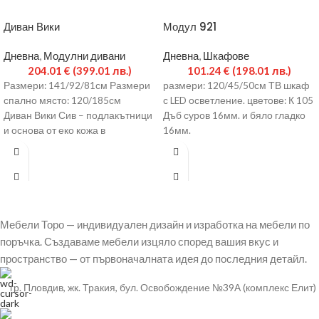
Диван Вики
Модул 921
Дневна
,
Модулни дивани
Дневна
,
Шкафове
204.01
€
(399.01 лв.)
101.24
€
(198.01 лв.)
Размери: 141/92/81см Размери
размери: 120/45/50см ТВ шкаф
спално място: 120/185см
с LED осветление. цветове: К 105
Диван Вики Сив – подлакътници
Дъб суров 16мм. и бяло гладко
и основа от еко кожа в
16мм.
цвят molero 1789, седалка и гръб
от
Мебели Торо — индивидуален дизайн и изработка на мебели по
поръчка. Създаваме мебели изцяло според вашия вкус и
пространство — от първоначалната идея до последния детайл.
гр. Пловдив, жк. Тракия, бул. Освобождение №39А (комплекс Елит)