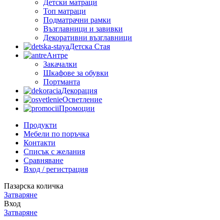
Детски матраци
Топ матраци
Подматрачни рамки
Възглавници и завивки
Декоративни възглавници
Детска Стая
Антре
Закачалки
Шкафове за обувки
Портманта
Декорация
Осветление
Промоции
Продукти
Мебели по поръчка
Контакти
Списък с желания
Сравняване
Вход / регистрация
Пазарска количка
Затваряне
Вход
Затваряне