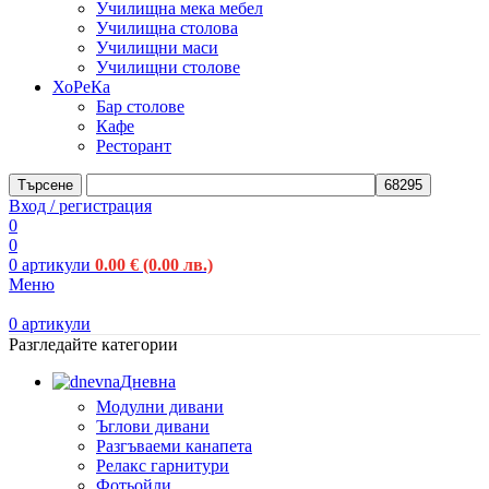
Училищна мека мебел
Училищна столова
Училищни маси
Училищни столове
ХоРеКа
Бар столове
Кафе
Ресторант
Търсене
Вход / регистрация
0
0
0
артикули
0.00
€
(0.00 лв.)
Меню
0
артикули
Разгледайте категории
Дневна
Модулни дивани
Ъглови дивани
Разгъваеми канапета
Релакс гарнитури
Фотьойли