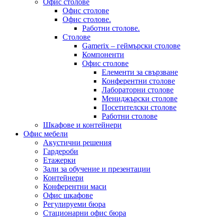
Офис столове
Офис столове
Офис столове.
Работни столове.
Столове
Gamerix – геймърски столове
Компоненти
Офис столове
Елементи за свързване
Конферентни столове
Лабораторни столове
Мениджърски столове
Посетителски столове
Работни столове
Шкафове и контейнери
Офис мебели
Акустични решения
Гардероби
Етажерки
Зали за обучение и презентации
Контейнери
Конферентни маси
Офис шкафове
Регулируеми бюра
Стационарни офис бюра