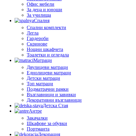
Офис мебели
За деца и юноши
За училища
Спалня
Спални комплекти
Легла
Гардероби
Скринове
Нощни шкафчета
Тоалетки и огледала
Матраци
Двулицеви матраци
Еднолицеви матраци
Детски матраци
Топ матраци
Подматрачни рамки
Възглавници и завивки
Декоративни възглавници
Детска Стая
Антре
Закачалки
Шкафове за обувки
Портманта
Декорация