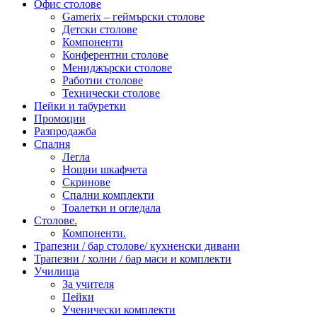
Офис столове
Gamerix – геймърски столове
Детски столове
Компоненти
Конферентни столове
Мениджърски столове
Работни столове
Технически столове
Пейки и табуретки
Промоции
Разпродажба
Спалня
Легла
Нощни шкафчета
Скринове
Спални комплекти
Тоалетки и огледала
Столове.
Компоненти.
Трапезни / бар столове/ кухненски дивани
Трапезни / холни / бар маси и комплекти
Училища
За учителя
Пейки
Ученически комплекти