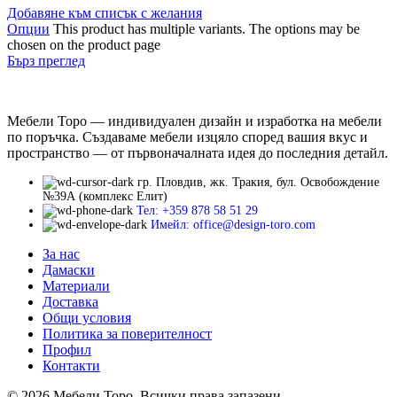
Добавяне към списък с желания
Опции
This product has multiple variants. The options may be
chosen on the product page
Бърз преглед
Мебели Торо — индивидуален дизайн и изработка на мебели
по поръчка. Създаваме мебели изцяло според вашия вкус и
пространство — от първоначалната идея до последния детайл.
гр. Пловдив, жк. Тракия, бул. Освобождение
№39А (комплекс Елит)
Тел: +359 878 58 51 29
Имейл: office@design-toro.com
За нас
Дамаски
Материали
Доставка
Общи условия
Политика за поверителност
Профил
Контакти
© 2026 Мебели Торо. Всички права запазени.