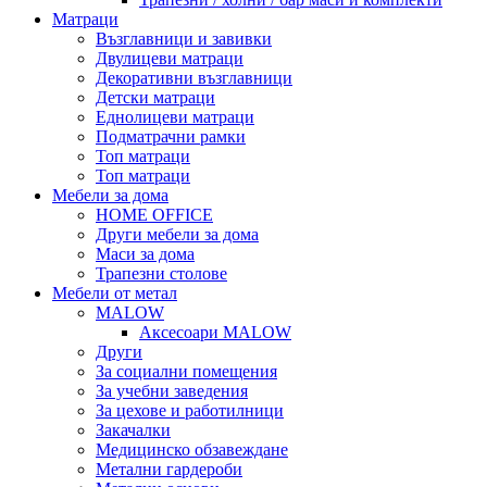
Матраци
Възглавници и завивки
Двулицеви матраци
Декоративни възглавници
Детски матраци
Еднолицеви матраци
Подматрачни рамки
Топ матраци
Топ матраци
Мебели за дома
HOME OFFICE
Други мебели за дома
Маси за дома
Трапезни столове
Мебели от метал
MALOW
Аксесоари MALOW
Други
За социални помещения
За учебни заведения
За цехове и работилници
Закачалки
Медицинско обзавеждане
Метални гардероби