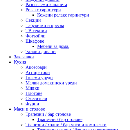
Разгъваеми канапета
Релакс гарнитури
Кожени релакс гарнитури
Секции
Табуретки и кресла
ТВ секции
Фотьойли
Шкафове
Мебели за дома.
Ъглови дивани
Закачалки
Кухня
Аксесоари
Аспиратори
Големи уреди
Малки домакински уреди
Мивки
Плотове
Смесители
Фурни
Маси и столове
Трапезни / бар столове
Трапезни / бар столове
Трапезни / холни / бар маси и комплекти
Трапезни / холни / бар маси и комплекти