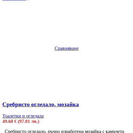
Сравняване
Сребристо огледало, мозайка
Тоалетки и огледала
49.60
€
(97.01 лв.)
Сребристо огледало, ръчно изработена мозайка с камъчета