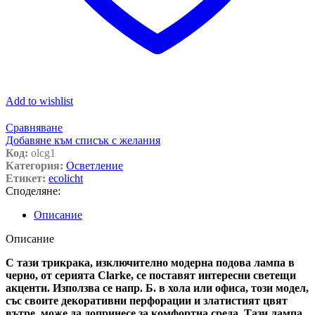
Add to wishlist
Сравняване
Добавяне към списък с желания
Код:
olcg1
Категория:
Осветление
Етикет:
ecolicht
Споделяне:
Описание
Описание
С тази трикрака, изключително модерна подова лампа в
черно, от серията Clarke, се поставят интересни светещи
акценти. Използва се напр. Б. в хола или офиса, този модел,
със своите декоративни перфорации и златистият цвят
вътре, може да допринесе за комфортна среда. Тази лампа