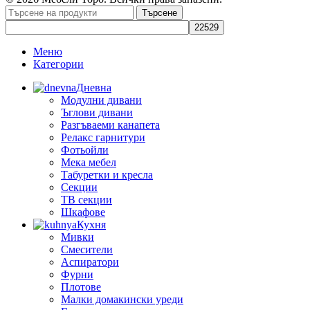
Търсене
Меню
Категории
Дневна
Модулни дивани
Ъглови дивани
Разгъваеми канапета
Релакс гарнитури
Фотьойли
Мека мебел
Табуретки и кресла
Секции
ТВ секции
Шкафове
Кухня
Мивки
Смесители
Аспиратори
Фурни
Плотове
Малки домакински уреди