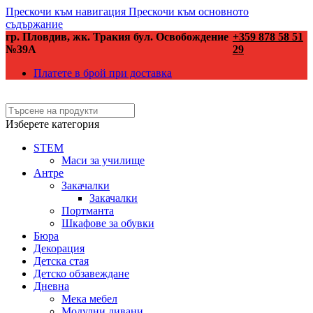
Прескочи към навигация
Прескочи към основното
съдържание
гр. Пловдив, жк. Тракия бул. Освобождение
+359 878 58 51
№39А
29
Платете в брой при доставка
Изберете категория
STEM
Маси за училище
Антре
Закачалки
Закачалки
Портманта
Шкафове за обувки
Бюра
Декорация
Детска стая
Детско обзавеждане
Дневна
Мека мебел
Модулни дивани