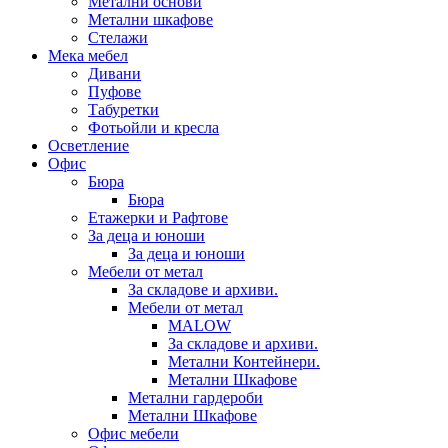
Метални основи
Метални шкафове
Стелажи
Мека мебел
Дивани
Пуфове
Табуретки
Фотьойли и кресла
Осветление
Офис
Бюра
Бюра
Етажерки и Рафтове
За деца и юноши
За деца и юноши
Мебели от метал
За складове и архиви.
Мебели от метал
MALOW
За складове и архиви.
Метални Контейнери.
Метални Шкафове
Метални гардероби
Метални Шкафове
Офис мебели