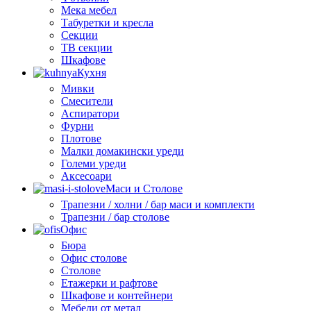
Мека мебел
Табуретки и кресла
Секции
ТВ секции
Шкафове
Кухня
Мивки
Смесители
Аспиратори
Фурни
Плотове
Малки домакински уреди
Големи уреди
Аксесоари
Маси и Столове
Трапезни / холни / бар маси и комплекти
Трапезни / бар столове
Офис
Бюра
Офис столове
Столове
Етажерки и рафтове
Шкафове и контейнери
Мебели от метал