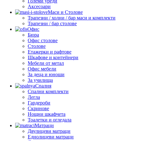
Големи уреди
Аксесоари
Маси и Столове
Трапезни / холни / бар маси и комплекти
Трапезни / бар столове
Офис
Бюра
Офис столове
Столове
Етажерки и рафтове
Шкафове и контейнери
Мебели от метал
Офис мебели
За деца и юноши
За училища
Спалня
Спални комплекти
Легла
Гардероби
Скринове
Нощни шкафчета
Тоалетки и огледала
Матраци
Двулицеви матраци
Еднолицеви матраци