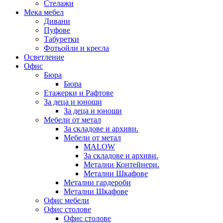
Стелажи
Мека мебел
Дивани
Пуфове
Табуретки
Фотьойли и кресла
Осветление
Офис
Бюра
Бюра
Етажерки и Рафтове
За деца и юноши
За деца и юноши
Мебели от метал
За складове и архиви.
Мебели от метал
MALOW
За складове и архиви.
Метални Контейнери.
Метални Шкафове
Метални гардероби
Метални Шкафове
Офис мебели
Офис столове
Офис столове