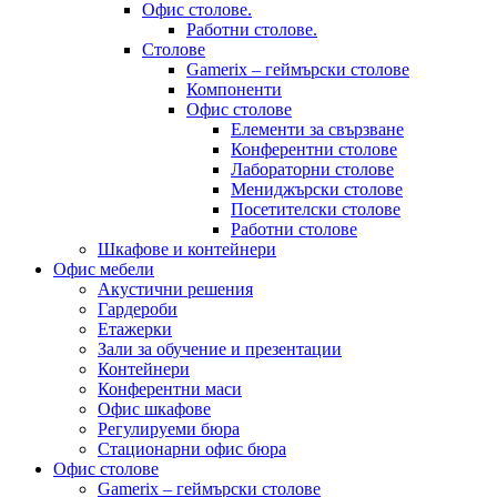
Офис столове.
Работни столове.
Столове
Gamerix – геймърски столове
Компоненти
Офис столове
Елементи за свързване
Конферентни столове
Лабораторни столове
Мениджърски столове
Посетителски столове
Работни столове
Шкафове и контейнери
Офис мебели
Акустични решения
Гардероби
Етажерки
Зали за обучение и презентации
Контейнери
Конферентни маси
Офис шкафове
Регулируеми бюра
Стационарни офис бюра
Офис столове
Gamerix – геймърски столове