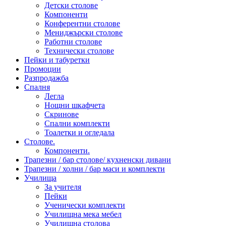
Детски столове
Компоненти
Конферентни столове
Мениджърски столове
Работни столове
Технически столове
Пейки и табуретки
Промоции
Разпродажба
Спалня
Легла
Нощни шкафчета
Скринове
Спални комплекти
Тоалетки и огледала
Столове.
Компоненти.
Трапезни / бар столове/ кухненски дивани
Трапезни / холни / бар маси и комплекти
Училища
За учителя
Пейки
Ученически комплекти
Училищна мека мебел
Училищна столова