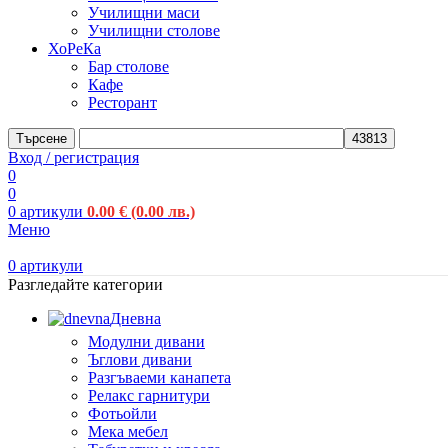
Училищни маси
Училищни столове
ХоРеКа
Бар столове
Кафе
Ресторант
Търсене
Вход / регистрация
0
0
0
артикули
0.00
€
(0.00 лв.)
Меню
0
артикули
Разгледайте категории
Дневна
Модулни дивани
Ъглови дивани
Разгъваеми канапета
Релакс гарнитури
Фотьойли
Мека мебел