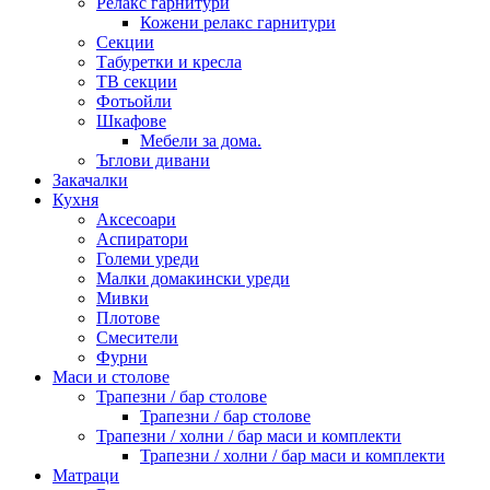
Релакс гарнитури
Кожени релакс гарнитури
Секции
Табуретки и кресла
ТВ секции
Фотьойли
Шкафове
Мебели за дома.
Ъглови дивани
Закачалки
Кухня
Аксесоари
Аспиратори
Големи уреди
Малки домакински уреди
Мивки
Плотове
Смесители
Фурни
Маси и столове
Трапезни / бар столове
Трапезни / бар столове
Трапезни / холни / бар маси и комплекти
Трапезни / холни / бар маси и комплекти
Матраци