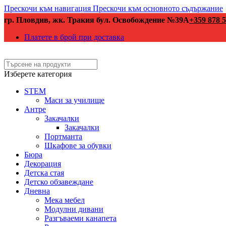
Прескочи към навигация
Прескочи към основното съдържание
гр. Пловдив, жк. Тракия бул. Освобождение №39А
+359 878 5
Платете в брой при доставка
Изберете категория
STEM
Маси за училище
Антре
Закачалки
Закачалки
Портманта
Шкафове за обувки
Бюра
Декорация
Детска стая
Детско обзавеждане
Дневна
Мека мебел
Модулни дивани
Разгъваеми канапета