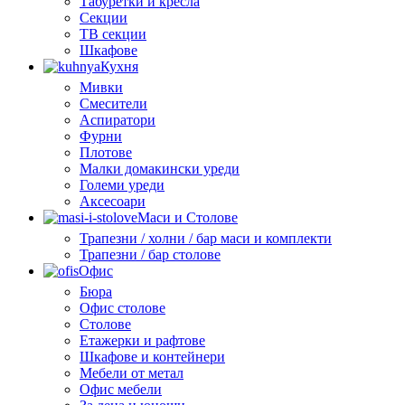
Табуретки и кресла
Секции
ТВ секции
Шкафове
Кухня
Мивки
Смесители
Аспиратори
Фурни
Плотове
Малки домакински уреди
Големи уреди
Аксесоари
Маси и Столове
Трапезни / холни / бар маси и комплекти
Трапезни / бар столове
Офис
Бюра
Офис столове
Столове
Етажерки и рафтове
Шкафове и контейнери
Мебели от метал
Офис мебели