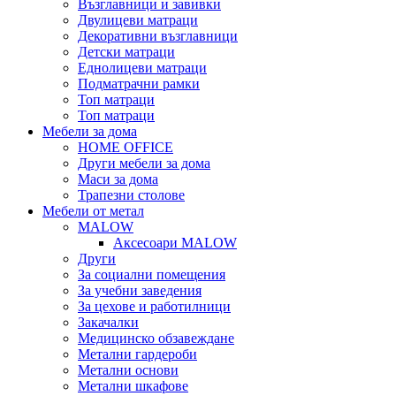
Възглавници и завивки
Двулицеви матраци
Декоративни възглавници
Детски матраци
Еднолицеви матраци
Подматрачни рамки
Топ матраци
Топ матраци
Мебели за дома
HOME OFFICE
Други мебели за дома
Маси за дома
Трапезни столове
Мебели от метал
MALOW
Аксесоари MALOW
Други
За социални помещения
За учебни заведения
За цехове и работилници
Закачалки
Медицинско обзавеждане
Метални гардероби
Метални основи
Метални шкафове