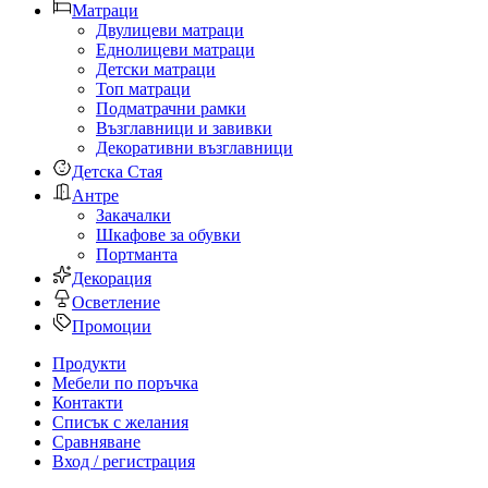
Матраци
Двулицеви матраци
Еднолицеви матраци
Детски матраци
Топ матраци
Подматрачни рамки
Възглавници и завивки
Декоративни възглавници
Детска Стая
Антре
Закачалки
Шкафове за обувки
Портманта
Декорация
Осветление
Промоции
Продукти
Мебели по поръчка
Контакти
Списък с желания
Сравняване
Вход / регистрация