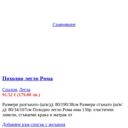
Сравняване
Походно легло Рома
Спалня
,
Легла
91.52
€
(179.00 лв.)
Размери разгънато (ш/в/д): 80/190/38см Размери сгънато (ш/в/
д): 80/34/107см Походно легло Рома има 13бр. еластични
ламели, сгъваеми крака и матрак от
Добавяне към списък с желания