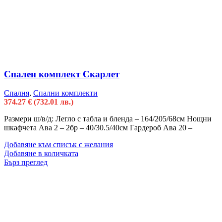
Спален комплект Скарлет
Спалня
,
Спални комплекти
374.27
€
(732.01 лв.)
Размери ш/в/д: Легло с табла и бленда – 164/205/68см Нощни
шкафчета Ава 2 – 2бр – 40/30.5/40см Гардероб Ава 20 –
Добавяне към списък с желания
Добавяне в количката
Бърз преглед