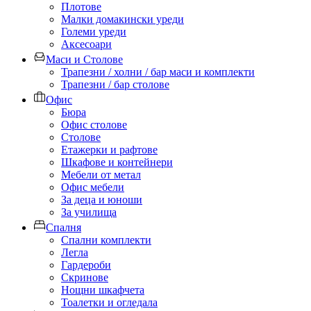
Плотове
Малки домакински уреди
Големи уреди
Аксесоари
Маси и Столове
Трапезни / холни / бар маси и комплекти
Трапезни / бар столове
Офис
Бюра
Офис столове
Столове
Етажерки и рафтове
Шкафове и контейнери
Мебели от метал
Офис мебели
За деца и юноши
За училища
Спалня
Спални комплекти
Легла
Гардероби
Скринове
Нощни шкафчета
Тоалетки и огледала