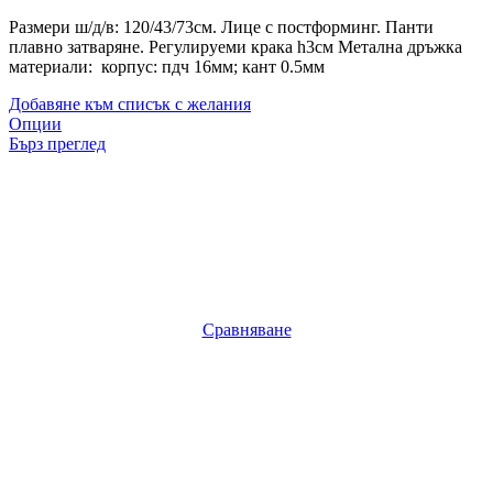
Размери ш/д/в: 120/43/73см. Лице с постформинг. Панти
плавно затваряне. Регулируеми крака h3см Метална дръжка
материали: корпус: пдч 16мм; кант 0.5мм
Добавяне към списък с желания
Опции
Бърз преглед
Сравняване