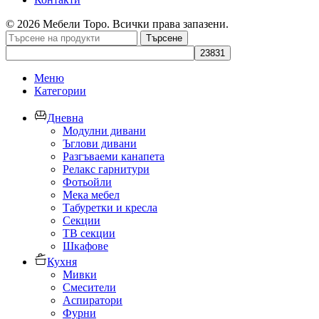
© 2026 Мебели Торо. Всички права запазени.
Търсене
Меню
Категории
Дневна
Модулни дивани
Ъглови дивани
Разгъваеми канапета
Релакс гарнитури
Фотьойли
Мека мебел
Табуретки и кресла
Секции
ТВ секции
Шкафове
Кухня
Мивки
Смесители
Аспиратори
Фурни