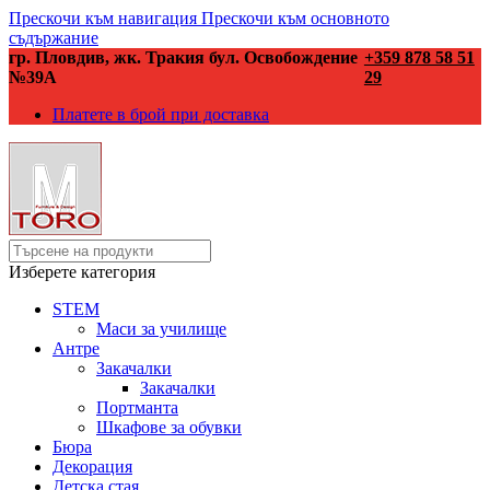
Прескочи към навигация
Прескочи към основното
съдържание
гр. Пловдив, жк. Тракия бул. Освобождение
+359 878 58 51
№39А
29
Платете в брой при доставка
Изберете категория
STEM
Маси за училище
Антре
Закачалки
Закачалки
Портманта
Шкафове за обувки
Бюра
Декорация
Детска стая