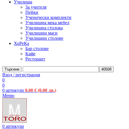
Училища
За учителя
Пейки
Ученически комплекти
Училищна мека мебел
Училищна столова
Училищни маси
Училищни столове
ХоРеКа
Бар столове
Кафе
Ресторант
Търсене
Вход / регистрация
0
0
0
артикули
0.00
€
(0.00 лв.)
Меню
0
артикули