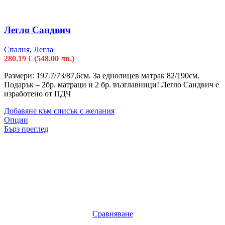
Легло Сандвич
Спалня
,
Легла
280.19
€
(548.00 лв.)
Размери: 197.7/73/87,6см. За еднолицев матрак 82/190см.
Подарък – 2бр. матраци и 2 бр. възглавници! Легло Сандвич е
изработено от ПДЧ
Добавяне към списък с желания
Опции
Бърз преглед
Сравняване