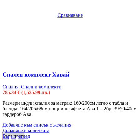
Сравняване
Спален комплект Хавай
Спалня
,
Спални комплекти
785.34
€
(1,535.99 лв.)
Размери ш/д/в: спалня за матрак: 160/200см легло с табла и
бленда: 164/205/68см нощни шкафчета Ава 1 – 2бр: 39/50/40см
гардероб Ава
Добавяне към списък с желания
Добавяне в количката
Бърз преглед