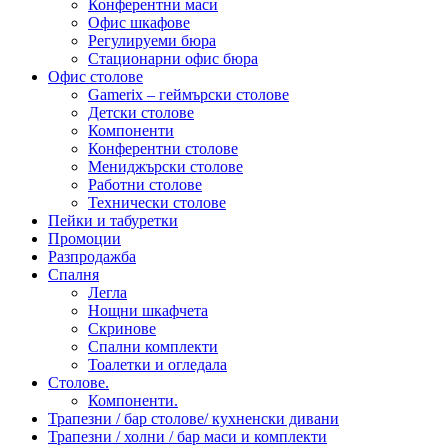
Конферентни маси
Офис шкафове
Регулируеми бюра
Стационарни офис бюра
Офис столове
Gamerix – геймърски столове
Детски столове
Компоненти
Конферентни столове
Мениджърски столове
Работни столове
Технически столове
Пейки и табуретки
Промоции
Разпродажба
Спалня
Легла
Нощни шкафчета
Скринове
Спални комплекти
Тоалетки и огледала
Столове.
Компоненти.
Трапезни / бар столове/ кухненски дивани
Трапезни / холни / бар маси и комплекти