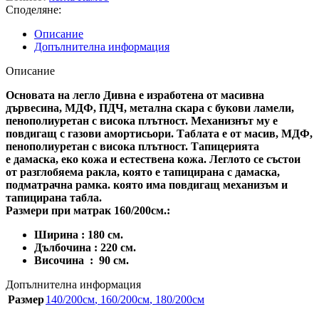
Споделяне:
Описание
Допълнителна информация
Описание
Основата на легло Дивна е изработена от масивна
дървесина, МДФ, ПДЧ, метална скара с букови ламели,
пенополиуретан с висока плътност. Механизнът му е
повдигащ с газови амортисьори. Таблата е от масив, МДФ,
пенополиуретан с висока плътност. Тапицерията
е дамаска, еко кожа и естествена кожа. Леглото се състои
от разглобяема ракла, която е тапицирана с дамаска,
подматрачна рамка. която има повдигащ механизъм и
тапицирана табла.
Размери при матрак 160/200см.:
Ширина : 180 см.
Дълбочина : 220 см.
Височина : 90 см.
Допълнителна информация
Размер
140/200см
,
160/200см
,
180/200см