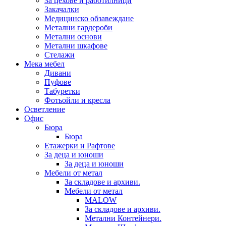
За цехове и работилници
Закачалки
Медицинско обзавеждане
Метални гардероби
Метални основи
Метални шкафове
Стелажи
Мека мебел
Дивани
Пуфове
Табуретки
Фотьойли и кресла
Осветление
Офис
Бюра
Бюра
Етажерки и Рафтове
За деца и юноши
За деца и юноши
Мебели от метал
За складове и архиви.
Мебели от метал
MALOW
За складове и архиви.
Метални Контейнери.