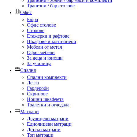
Трапезни / холни / бар маси и комплекти
Трапезни / бар столове
Офис
Бюра
Офис столове
Столове
Етажерки и рафтове
Шкафове и контейнери
Мебели от метал
Офис мебели
За деца и юноши
За училища
Спалня
Спални комплекти
Легла
Гардероби
Скринове
Нощни шкафчета
Тоалетки и огледала
Матраци
Двулицеви матраци
Еднолицеви матраци
Детски матраци
Топ матраци