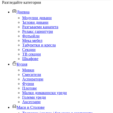
Разгледайте категории
Дневна
Модулни дивани
Ъглови дивани
Разгъваеми канапета
Релакс гарнитури
Фотьойли
Мека мебел
Табуретки и кресла
Секции
ТВ секции
Шкафове
Кухня
Мивки
Смесители
Аспиратори
Фурни
Плотове
Малки домакински уреди
Големи уреди
Аксесоари
Маси и Столове