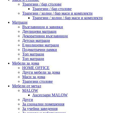
Трапезни / бар столове
Трапезни / бар столове
Трапезни / холни / бар маси и комплекти
Трапезни / холни / бар маси и комплекти
Матраци
Възглавници и завивки
Двулицеви матраци
Декоративни възглавници
Детски матраци
Еднолицеви матраци
Подматрачни рамки
Топ матраци
Топ матраци
Мебели за дома
HOME OFFICE
Други мебели за дома
Маси за дома
Трапезни столове
Мебели от метал
MALOW
Аксесоари MALOW
Други
За социални помещения
За учебни заведения