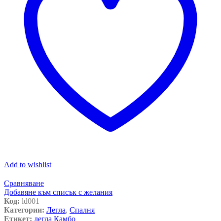
Add to wishlist
Сравняване
Добавяне към списък с желания
Код:
ld001
Категории:
Легла
,
Спалня
Етикет:
легла Камбо