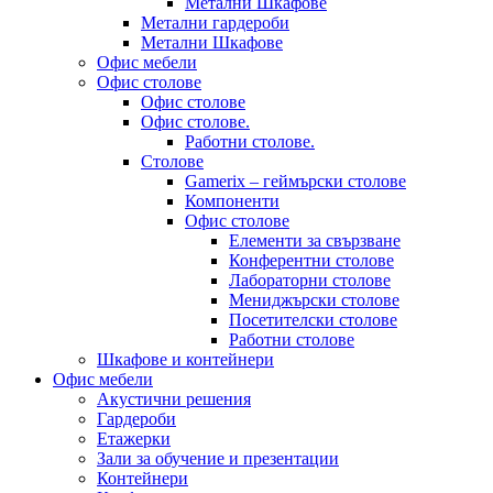
Метални Шкафове
Метални гардероби
Метални Шкафове
Офис мебели
Офис столове
Офис столове
Офис столове.
Работни столове.
Столове
Gamerix – геймърски столове
Компоненти
Офис столове
Елементи за свързване
Конферентни столове
Лабораторни столове
Мениджърски столове
Посетителски столове
Работни столове
Шкафове и контейнери
Офис мебели
Акустични решения
Гардероби
Етажерки
Зали за обучение и презентации
Контейнери