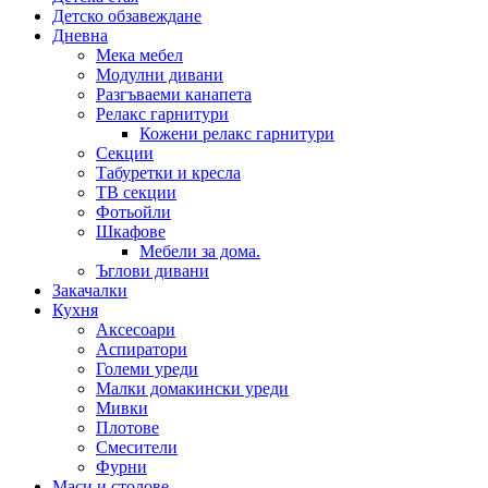
Детско обзавеждане
Дневна
Мека мебел
Модулни дивани
Разгъваеми канапета
Релакс гарнитури
Кожени релакс гарнитури
Секции
Табуретки и кресла
ТВ секции
Фотьойли
Шкафове
Мебели за дома.
Ъглови дивани
Закачалки
Кухня
Аксесоари
Аспиратори
Големи уреди
Малки домакински уреди
Мивки
Плотове
Смесители
Фурни
Маси и столове