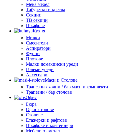
Мека мебел
Табуретки и кресла
Секции
ТВ секции
Шкафове
Кухня
Мивки
Смесители
Аспиратори
Фурни
Плотове
Малки домакински уреди
Големи уреди
Аксесоари
Маси и Столове
Трапезни / холни / бар маси и комплекти
Трапезни / бар столове
Офис
Бюра
Офис столове
Столове
Етажерки и рафтове
Шкафове и контейнери
Мебели от метал