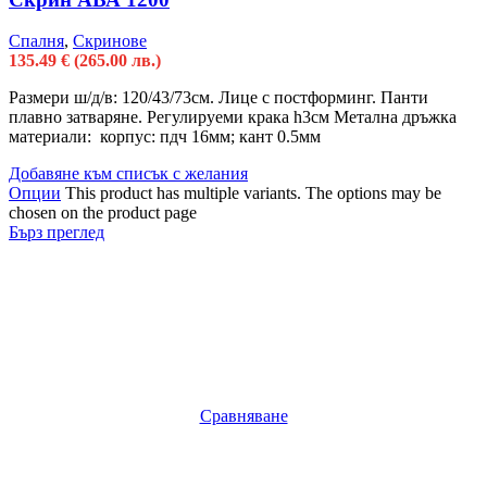
Спалня
,
Скринове
135.49
€
(265.00 лв.)
Размери ш/д/в: 120/43/73см. Лице с постформинг. Панти
плавно затваряне. Регулируеми крака h3см Метална дръжка
материали: корпус: пдч 16мм; кант 0.5мм
Добавяне към списък с желания
Опции
This product has multiple variants. The options may be
chosen on the product page
Бърз преглед
Сравняване