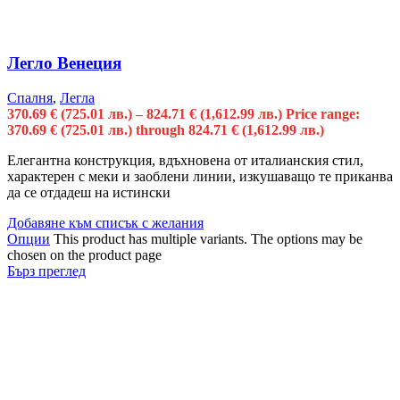
Легло Венеция
Спалня
,
Легла
370.69
€
(725.01 лв.)
–
824.71
€
(1,612.99 лв.)
Price range:
370.69 € (725.01 лв.) through 824.71 € (1,612.99 лв.)
Елегантна конструкция, вдъхновена от италианския стил,
характерен с меки и заоблени линии, изкушаващо те приканва
да се отдадеш на истински
Добавяне към списък с желания
Опции
This product has multiple variants. The options may be
chosen on the product page
Бърз преглед