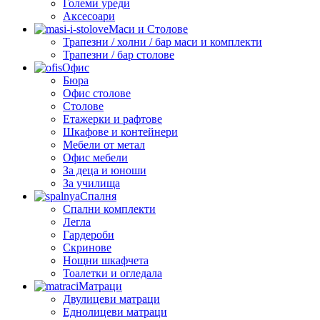
Големи уреди
Аксесоари
Маси и Столове
Трапезни / холни / бар маси и комплекти
Трапезни / бар столове
Офис
Бюра
Офис столове
Столове
Етажерки и рафтове
Шкафове и контейнери
Мебели от метал
Офис мебели
За деца и юноши
За училища
Спалня
Спални комплекти
Легла
Гардероби
Скринове
Нощни шкафчета
Тоалетки и огледала
Матраци
Двулицеви матраци
Еднолицеви матраци