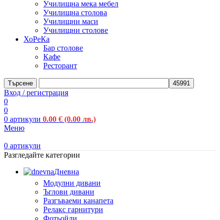
Училищна мека мебел
Училищна столова
Училищни маси
Училищни столове
ХоРеКа
Бар столове
Кафе
Ресторант
Търсене
Вход / регистрация
0
0
0
артикули
0.00
€
(0.00 лв.)
Меню
0
артикули
Разгледайте категории
Дневна
Модулни дивани
Ъглови дивани
Разгъваеми канапета
Релакс гарнитури
Фотьойли