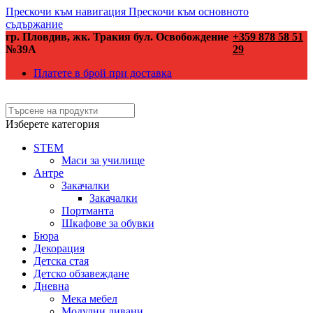
Прескочи към навигация
Прескочи към основното
съдържание
гр. Пловдив, жк. Тракия бул. Освобождение
+359 878 58 51
№39А
29
Платете в брой при доставка
Изберете категория
STEM
Маси за училище
Антре
Закачалки
Закачалки
Портманта
Шкафове за обувки
Бюра
Декорация
Детска стая
Детско обзавеждане
Дневна
Мека мебел
Модулни дивани