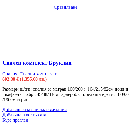
Сравняване
Спален комплект Бруклин
Спалня
,
Спални комплекти
692.80
€
(1,355.00 лв.)
Размери ш/д/в: спалня за матрак 160/200 : 164/215/82см нощни
шкафчета – 2бр.: 45/38/33см гардероб с плъзгащи врати: 180/60
/190см скрин:
Добавяне към списък с желания
Добавяне в количката
Бърз преглед