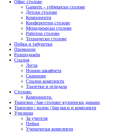
Офис столове
Gamerix – геймърски столове
Детски столове
Компоненти
Конферентни столове
Мениджърски столове
Работни столове
Технически столове
Пейки и табуретки
Промоции
Разпродажба
Спалня
Легла
Нощни шкафчета
Скринове
Спални комплекти
Тоалетки и огледала
Столове.
Компоненти.
Трапезни / бар столове/ кухненски дивани
Трапезни / холни / бар маси и комплекти
Училища
За учителя
Пейки
Ученически комплекти