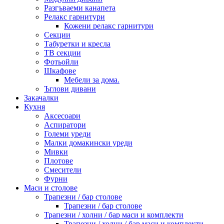
Разгъваеми канапета
Релакс гарнитури
Кожени релакс гарнитури
Секции
Табуретки и кресла
ТВ секции
Фотьойли
Шкафове
Мебели за дома.
Ъглови дивани
Закачалки
Кухня
Аксесоари
Аспиратори
Големи уреди
Малки домакински уреди
Мивки
Плотове
Смесители
Фурни
Маси и столове
Трапезни / бар столове
Трапезни / бар столове
Трапезни / холни / бар маси и комплекти
Трапезни / холни / бар маси и комплекти