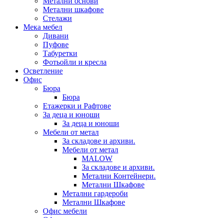
Метални основи
Метални шкафове
Стелажи
Мека мебел
Дивани
Пуфове
Табуретки
Фотьойли и кресла
Осветление
Офис
Бюра
Бюра
Етажерки и Рафтове
За деца и юноши
За деца и юноши
Мебели от метал
За складове и архиви.
Мебели от метал
MALOW
За складове и архиви.
Метални Контейнери.
Метални Шкафове
Метални гардероби
Метални Шкафове
Офис мебели