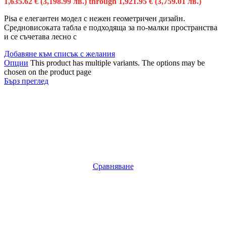
1,635.62 € (3,198.99 лв.) through 1,921.95 € (3,759.01 лв.)
Pisa е елегантен модел с нежен геометричен дизайн.
Средновисоката табла е подходяща за по-малки пространства
и се съчетава лесно с
Добавяне към списък с желания
Опции
This product has multiple variants. The options may be
chosen on the product page
Бърз преглед
Сравняване