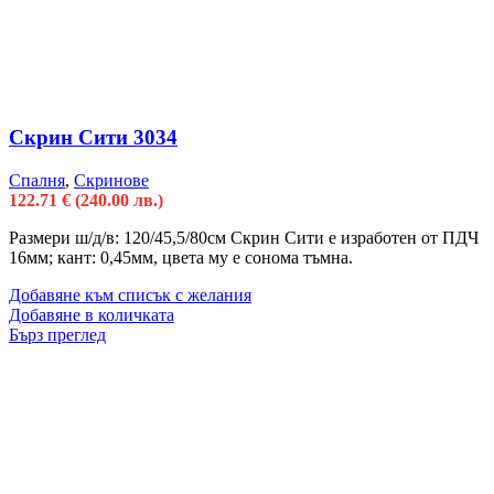
Скрин Сити 3034
Спалня
,
Скринове
122.71
€
(240.00 лв.)
Размери ш/д/в: 120/45,5/80см Скрин Сити е изработен от ПДЧ
16мм; кант: 0,45мм, цвета му е сонома тъмна.
Добавяне към списък с желания
Добавяне в количката
Бърз преглед