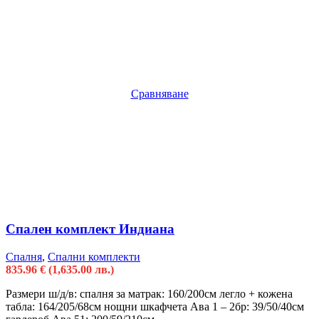
Сравняване
Спален комплект Индиана
Спалня
,
Спални комплекти
835.96
€
(1,635.00 лв.)
Размери ш/д/в: спалня за матрак: 160/200см легло + кожена
табла: 164/205/68см нощни шкафчета Ава 1 – 2бр: 39/50/40см