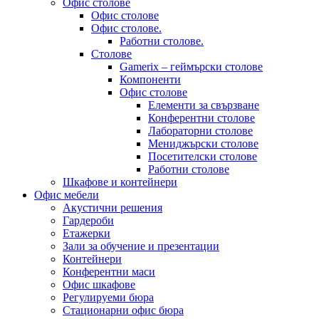
Офис столове
Офис столове
Офис столове.
Работни столове.
Столове
Gamerix – геймърски столове
Компоненти
Офис столове
Елементи за свързване
Конферентни столове
Лабораторни столове
Мениджърски столове
Посетителски столове
Работни столове
Шкафове и контейнери
Офис мебели
Акустични решения
Гардероби
Етажерки
Зали за обучение и презентации
Контейнери
Конферентни маси
Офис шкафове
Регулируеми бюра
Стационарни офис бюра