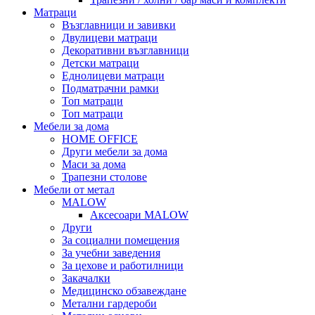
Матраци
Възглавници и завивки
Двулицеви матраци
Декоративни възглавници
Детски матраци
Еднолицеви матраци
Подматрачни рамки
Топ матраци
Топ матраци
Мебели за дома
HOME OFFICE
Други мебели за дома
Маси за дома
Трапезни столове
Мебели от метал
MALOW
Аксесоари MALOW
Други
За социални помещения
За учебни заведения
За цехове и работилници
Закачалки
Медицинско обзавеждане
Метални гардероби