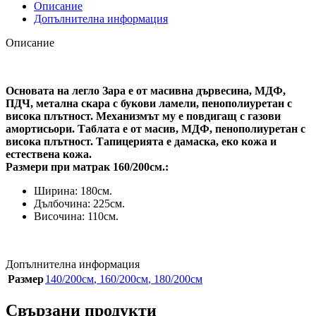
Описание
Допълнителна информация
Описание
Основата на легло Зара е от масивна дървесина, МДФ,
ПДЧ, метална скара с букови ламели, пенополиуретан с
висока плътност. Механизмът му е повдигащ с газови
амортисьори. Таблата е от масив, МДФ, пенополиуретан с
висока плътност. Тапицерията е дамаска, еко кожа и
естествена кожа.
Размери при матрак 160/200см.:
Ширина: 180см.
Дълбочина: 225см.
Височина: 110см.
Допълнителна информация
Размер
140/200см
,
160/200см
,
180/200см
Свързани продукти