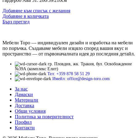
гардероб Ава 51: 200/59/210см
Добавяне към списък с желания
Добавяне в количката
Бърз преглед
Мебели Торо — индивидуален дизайн и изработка на мебели
по поръчка. Създаваме мебели изцяло според вашия вкус и
пространство — от първоначалната идея до последния детайл.
гр. Пловдив, жк. Тракия, бул. Освобождение
№39А (комплекс Елит)
Тел: +359 878 58 51 29
Имейл: office@design-toro.com
За нас
Дамаски
Материали
Доставка
Общи условия
Политика за поверителност
Профил
Контакти