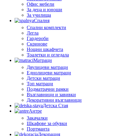
Офис мебели
За деца и юноши
За училища
Спалня
Спални комплекти
Легла
Гардероби
Скринове
Нощни шкафчета
Тоалетки и огледала
Матраци
Двулицеви матраци
Еднолицеви матраци
Детски матраци
Топ матраци
Подматрачни рамки
Възглавници и завивки
Декоративни възглавници
Детска Стая
Антре
Закачалки
Шкафове за обувки
Портманта
Декорация