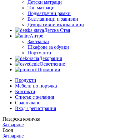
Детски матраци
Топ матраци
Подматрачни рамки
Възглавници и завивки
Декоративни възглавници
Детска Стая
Антре
Закачалки
Шкафове за обувки
Портманта
Декорация
Осветление
Промоции
Продукти
Мебели по поръчка
Контакти
Списък с желания
Сравняване
Вход / регистрация
Пазарска количка
Затваряне
Вход
Затваряне