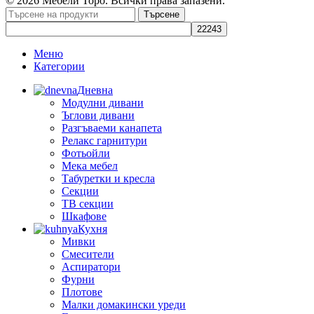
© 2026 Мебели Торо. Всички права запазени.
Търсене
Меню
Категории
Дневна
Модулни дивани
Ъглови дивани
Разгъваеми канапета
Релакс гарнитури
Фотьойли
Мека мебел
Табуретки и кресла
Секции
ТВ секции
Шкафове
Кухня
Мивки
Смесители
Аспиратори
Фурни
Плотове
Малки домакински уреди