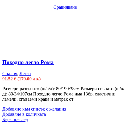
Сравняване
Походно легло Рома
Спалня
,
Легла
91.52
€
(179.00 лв.)
Размери разгънато (ш/в/д): 80/190/38см Размери сгънато (ш/в/
д): 80/34/107см Походно легло Рома има 13бр. еластични
ламели, сгъваеми крака и матрак от
Добавяне към списък с желания
Добавяне в количката
Бърз преглед