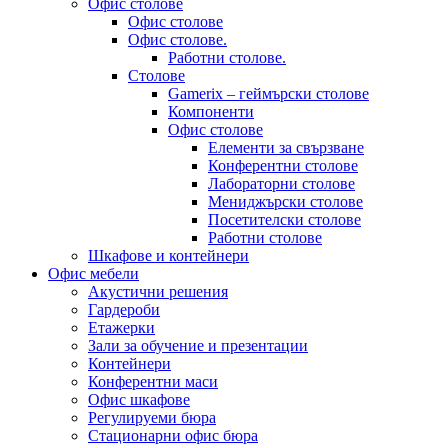
Офис столове
Офис столове
Офис столове.
Работни столове.
Столове
Gamerix – геймърски столове
Компоненти
Офис столове
Елементи за свързване
Конферентни столове
Лабораторни столове
Мениджърски столове
Посетителски столове
Работни столове
Шкафове и контейнери
Офис мебели
Акустични решения
Гардероби
Етажерки
Зали за обучение и презентации
Контейнери
Конферентни маси
Офис шкафове
Регулируеми бюра
Стационарни офис бюра