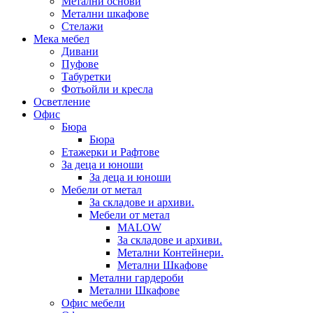
Метални основи
Метални шкафове
Стелажи
Мека мебел
Дивани
Пуфове
Табуретки
Фотьойли и кресла
Осветление
Офис
Бюра
Бюра
Етажерки и Рафтове
За деца и юноши
За деца и юноши
Мебели от метал
За складове и архиви.
Мебели от метал
MALOW
За складове и архиви.
Метални Контейнери.
Метални Шкафове
Метални гардероби
Метални Шкафове
Офис мебели