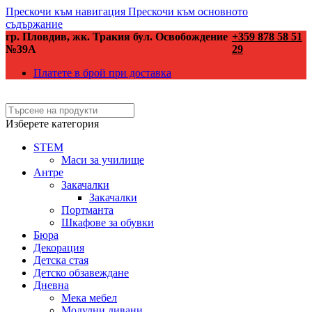
Прескочи към навигация
Прескочи към основното
съдържание
гр. Пловдив, жк. Тракия бул. Освобождение
+359 878 58 51
№39А
29
Платете в брой при доставка
Изберете категория
STEM
Маси за училище
Антре
Закачалки
Закачалки
Портманта
Шкафове за обувки
Бюра
Декорация
Детска стая
Детско обзавеждане
Дневна
Мека мебел
Модулни дивани