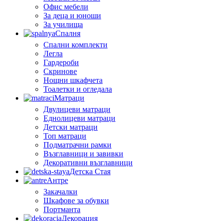
Офис мебели
За деца и юноши
За училища
Спалня
Спални комплекти
Легла
Гардероби
Скринове
Нощни шкафчета
Тоалетки и огледала
Матраци
Двулицеви матраци
Еднолицеви матраци
Детски матраци
Топ матраци
Подматрачни рамки
Възглавници и завивки
Декоративни възглавници
Детска Стая
Антре
Закачалки
Шкафове за обувки
Портманта
Декорация