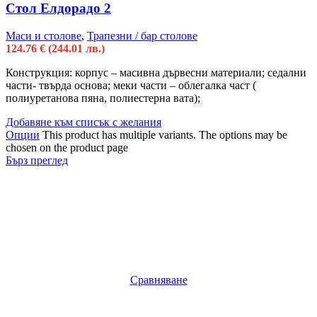
Стол Елдорадо 2
Маси и столове
,
Трапезни / бар столове
124.76
€
(244.01 лв.)
Конструкция: корпус – масивна дървесни материали; седални
части- твърда основа; меки части – облегалка част (
полиуретанова пяна, полиестерна вата);
Добавяне към списък с желания
Опции
This product has multiple variants. The options may be
chosen on the product page
Бърз преглед
Сравняване