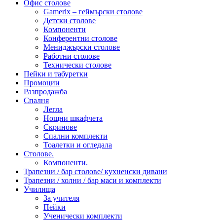
Офис столове
Gamerix – геймърски столове
Детски столове
Компоненти
Конферентни столове
Мениджърски столове
Работни столове
Технически столове
Пейки и табуретки
Промоции
Разпродажба
Спалня
Легла
Нощни шкафчета
Скринове
Спални комплекти
Тоалетки и огледала
Столове.
Компоненти.
Трапезни / бар столове/ кухненски дивани
Трапезни / холни / бар маси и комплекти
Училища
За учителя
Пейки
Ученически комплекти