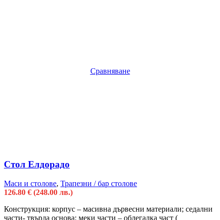
Сравняване
Стол Елдорадо
Маси и столове
,
Трапезни / бар столове
126.80
€
(248.00 лв.)
Конструкция: корпус – масивна дървесни материали; седални
части- твърда основа; меки части – облегалка част (