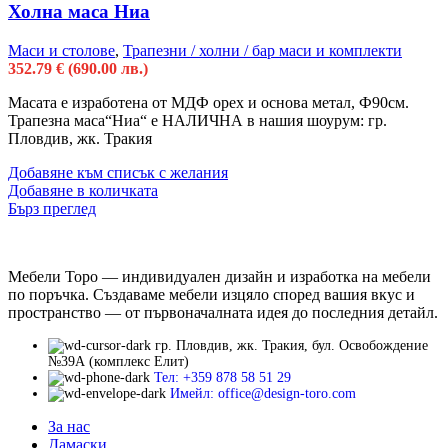
Холна маса Ниа
Маси и столове
,
Трапезни / холни / бар маси и комплекти
352.79
€
(690.00 лв.)
Масата е изработена от МДФ орех и основа метал, Ф90см.
Трапезна маса“Ниа“ е НАЛИЧНА в нашия шоурум: гр.
Пловдив, жк. Тракия
Добавяне към списък с желания
Добавяне в количката
Бърз преглед
Мебели Торо — индивидуален дизайн и изработка на мебели
по поръчка. Създаваме мебели изцяло според вашия вкус и
пространство — от първоначалната идея до последния детайл.
гр. Пловдив, жк. Тракия, бул. Освобождение
№39А (комплекс Елит)
Тел: +359 878 58 51 29
Имейл: office@design-toro.com
За нас
Дамаски