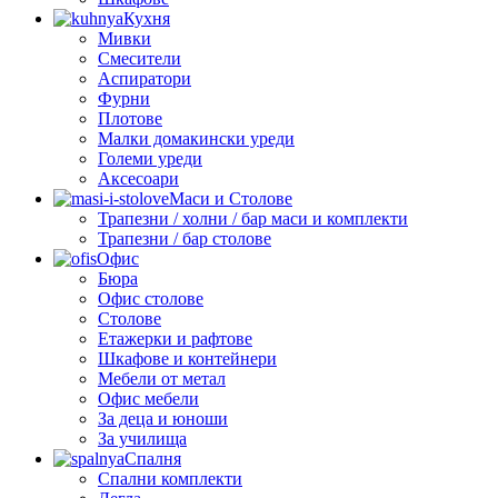
Кухня
Мивки
Смесители
Аспиратори
Фурни
Плотове
Малки домакински уреди
Големи уреди
Аксесоари
Маси и Столове
Трапезни / холни / бар маси и комплекти
Трапезни / бар столове
Офис
Бюра
Офис столове
Столове
Етажерки и рафтове
Шкафове и контейнери
Мебели от метал
Офис мебели
За деца и юноши
За училища
Спалня
Спални комплекти