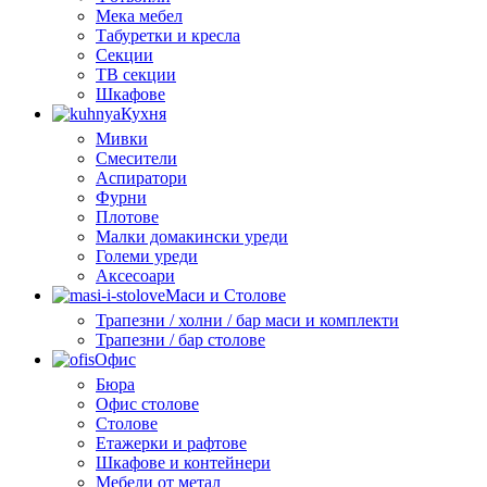
Мека мебел
Табуретки и кресла
Секции
ТВ секции
Шкафове
Кухня
Мивки
Смесители
Аспиратори
Фурни
Плотове
Малки домакински уреди
Големи уреди
Аксесоари
Маси и Столове
Трапезни / холни / бар маси и комплекти
Трапезни / бар столове
Офис
Бюра
Офис столове
Столове
Етажерки и рафтове
Шкафове и контейнери
Мебели от метал