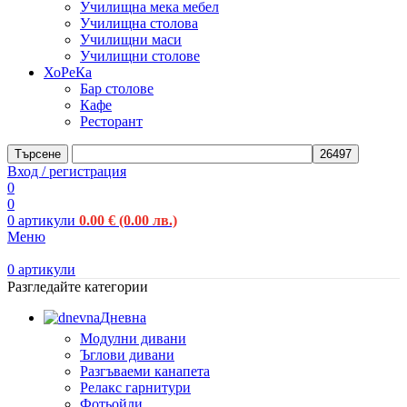
Училищна мека мебел
Училищна столова
Училищни маси
Училищни столове
ХоРеКа
Бар столове
Кафе
Ресторант
Търсене
Вход / регистрация
0
0
0
артикули
0.00
€
(0.00 лв.)
Меню
0
артикули
Разгледайте категории
Дневна
Модулни дивани
Ъглови дивани
Разгъваеми канапета
Релакс гарнитури
Фотьойли