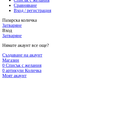
Списък с желания
Сравняване
Вход / регистрация
Пазарска количка
Затваряне
Вход
Затваряне
Нямате акаунт все още?
Създаване на акаунт
Магазин
0
Списък с желания
0
артикули
Количка
Моят акаунт