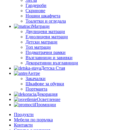
Легла
Гардероби
Скринове
Нощни шкафчета
Тоалетки и огледала
Матраци
Двулицеви матраци
Еднолицеви матраци
Детски матраци
Топ матраци
Подматрачни рамки
Възглавници и завивки
Декоративни възглавници
Детска Стая
Антре
Закачалки
Шкафове за обувки
Портманта
Декорация
Осветление
Промоции
Продукти
Мебели по поръчка
Контакти