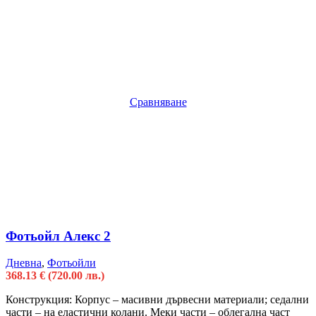
Сравняване
Фотьойл Алекс 2
Дневна
,
Фотьойли
368.13
€
(720.00 лв.)
Конструкция: Корпус – масивни дървесни материали; седални
части – на еластични колани. Меки части – облегална част