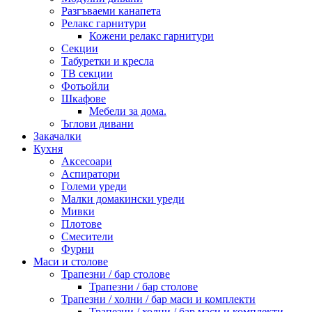
Разгъваеми канапета
Релакс гарнитури
Кожени релакс гарнитури
Секции
Табуретки и кресла
ТВ секции
Фотьойли
Шкафове
Мебели за дома.
Ъглови дивани
Закачалки
Кухня
Аксесоари
Аспиратори
Големи уреди
Малки домакински уреди
Мивки
Плотове
Смесители
Фурни
Маси и столове
Трапезни / бар столове
Трапезни / бар столове
Трапезни / холни / бар маси и комплекти
Трапезни / холни / бар маси и комплекти