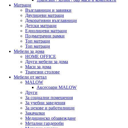
Матраци
Възглавници и завивки
Двулицеви матраци
Декоративни възглавници
Детски матраци
Еднолицеви матраци
Подматрачни рамки
Топ матраци
Топ матраци
Мебели за дома
HOME OFFICE
Други мебели за дома
Маси за дома
Трапезни столове
Мебели от метал
MALOW
Аксесоари MALOW
Други
За социални помещения
За учебни заведения
За цехове и работилници
Закачалки
Медицинско обзавеждане
Метални гардероби