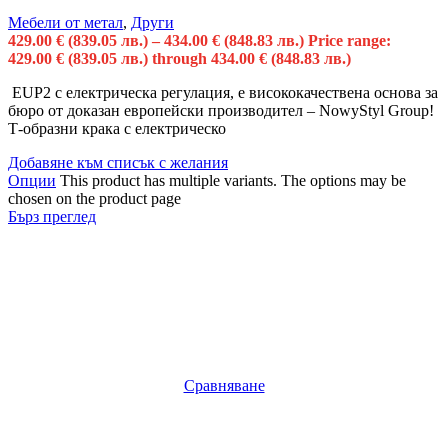
Мебели от метал
,
Други
429.00
€
(839.05 лв.)
–
434.00
€
(848.83 лв.)
Price range:
429.00 € (839.05 лв.) through 434.00 € (848.83 лв.)
EUP2 с електрическа регулация, e висококачественa основа за
бюро от доказан европейски производител – NowyStyl Group!
Т-образни крака с електрическо
Добавяне към списък с желания
Опции
This product has multiple variants. The options may be
chosen on the product page
Бърз преглед
Сравняване