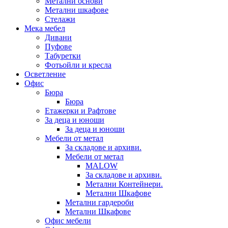
Метални основи
Метални шкафове
Стелажи
Мека мебел
Дивани
Пуфове
Табуретки
Фотьойли и кресла
Осветление
Офис
Бюра
Бюра
Етажерки и Рафтове
За деца и юноши
За деца и юноши
Мебели от метал
За складове и архиви.
Мебели от метал
MALOW
За складове и архиви.
Метални Контейнери.
Метални Шкафове
Метални гардероби
Метални Шкафове
Офис мебели