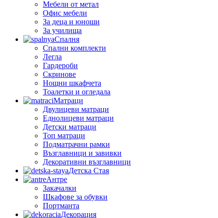
Мебели от метал
Офис мебели
За деца и юноши
За училища
Спалня
Спални комплекти
Легла
Гардероби
Скринове
Нощни шкафчета
Тоалетки и огледала
Матраци
Двулицеви матраци
Еднолицеви матраци
Детски матраци
Топ матраци
Подматрачни рамки
Възглавници и завивки
Декоративни възглавници
Детска Стая
Антре
Закачалки
Шкафове за обувки
Портманта
Декорация