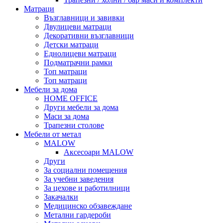
Матраци
Възглавници и завивки
Двулицеви матраци
Декоративни възглавници
Детски матраци
Еднолицеви матраци
Подматрачни рамки
Топ матраци
Топ матраци
Мебели за дома
HOME OFFICE
Други мебели за дома
Маси за дома
Трапезни столове
Мебели от метал
MALOW
Аксесоари MALOW
Други
За социални помещения
За учебни заведения
За цехове и работилници
Закачалки
Медицинско обзавеждане
Метални гардероби