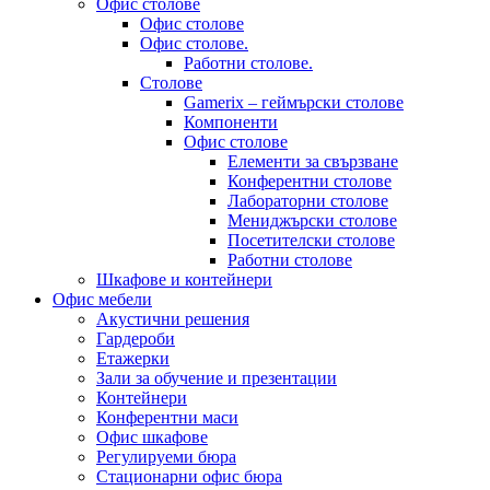
Офис столове
Офис столове
Офис столове.
Работни столове.
Столове
Gamerix – геймърски столове
Компоненти
Офис столове
Елементи за свързване
Конферентни столове
Лабораторни столове
Мениджърски столове
Посетителски столове
Работни столове
Шкафове и контейнери
Офис мебели
Акустични решения
Гардероби
Етажерки
Зали за обучение и презентации
Контейнери
Конферентни маси
Офис шкафове
Регулируеми бюра
Стационарни офис бюра