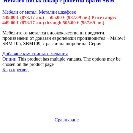
Метален нисък шкаф с ролетни врати SBM
Мебели от метал
,
Метални шкафове
449.00
€
(878.17 лв.)
–
505.00
€
(987.69 лв.)
Price range:
449.00 € (878.17 лв.) through 505.00 € (987.69 лв.)
Мебелите от метал са висококачествени продукти,
произведени от доказан европейски производител – Malow!
SBM 105, SBM109, с различна широчина. Серия
Добавяне към списък с желания
Опции
This product has multiple variants. The options may be
chosen on the product page
Бърз преглед
Сравняване