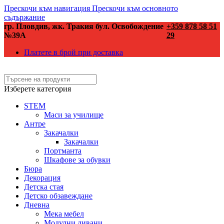
Прескочи към навигация
Прескочи към основното
съдържание
гр. Пловдив, жк. Тракия бул. Освобождение
+359 878 58 51
№39А
29
Платете в брой при доставка
Изберете категория
STEM
Маси за училище
Антре
Закачалки
Закачалки
Портманта
Шкафове за обувки
Бюра
Декорация
Детска стая
Детско обзавеждане
Дневна
Мека мебел
Модулни дивани