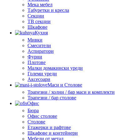
Мека мебел
Табуретки и кресла
Секции
ТВ секции
Шкафове
Кухня
Мивки
Смесители
Аспиратори
Фурни
Плотове
Малки домакински уреди
Големи уреди
Аксесоари
Маси и Столове
Трапезни / холни / бар маси и комплекти
Трапезни / бар столове
Офис
Бюра
Офис столове
Столове
Етажерки и рафтове
Шкафове и контейнери
Мебели от метал