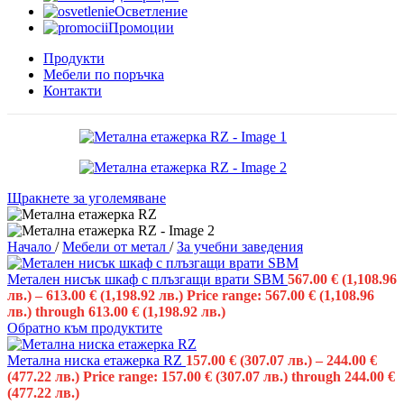
Осветление
Промоции
Продукти
Мебели по поръчка
Контакти
Щракнете за уголемяване
Начало
/
Мебели от метал
/
За учебни заведения
Метален нисък шкаф с плъзгащи врати SBM
567.00
€
(1,108.96
лв.)
–
613.00
€
(1,198.92 лв.)
Price range: 567.00 € (1,108.96
лв.) through 613.00 € (1,198.92 лв.)
Обратно към продуктите
Метална ниска етажерка RZ
157.00
€
(307.07 лв.)
–
244.00
€
(477.22 лв.)
Price range: 157.00 € (307.07 лв.) through 244.00 €
(477.22 лв.)