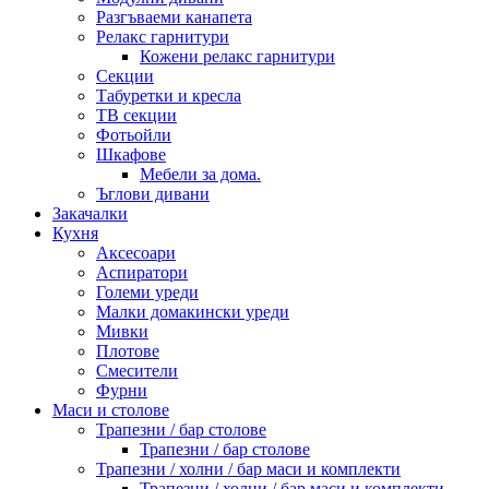
Разгъваеми канапета
Релакс гарнитури
Кожени релакс гарнитури
Секции
Табуретки и кресла
ТВ секции
Фотьойли
Шкафове
Мебели за дома.
Ъглови дивани
Закачалки
Кухня
Аксесоари
Аспиратори
Големи уреди
Малки домакински уреди
Мивки
Плотове
Смесители
Фурни
Маси и столове
Трапезни / бар столове
Трапезни / бар столове
Трапезни / холни / бар маси и комплекти
Трапезни / холни / бар маси и комплекти