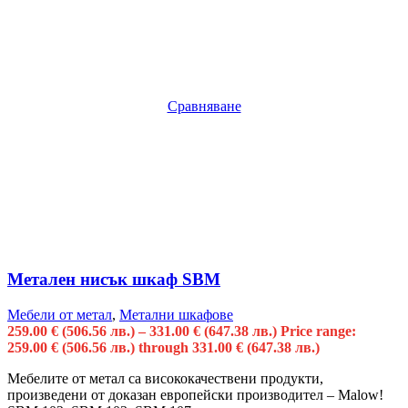
Сравняване
Метален нисък шкаф SBM
Мебели от метал
,
Метални шкафове
259.00
€
(506.56 лв.)
–
331.00
€
(647.38 лв.)
Price range:
259.00 € (506.56 лв.) through 331.00 € (647.38 лв.)
Мебелите от метал са висококачествени продукти,
произведени от доказан европейски производител – Malow!