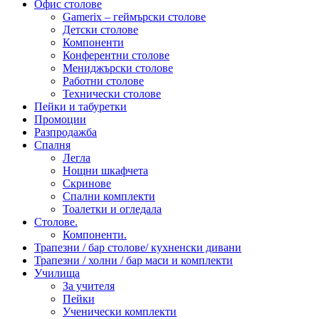
Офис столове
Gamerix – геймърски столове
Детски столове
Компоненти
Конферентни столове
Мениджърски столове
Работни столове
Технически столове
Пейки и табуретки
Промоции
Разпродажба
Спалня
Легла
Нощни шкафчета
Скринове
Спални комплекти
Тоалетки и огледала
Столове.
Компоненти.
Трапезни / бар столове/ кухненски дивани
Трапезни / холни / бар маси и комплекти
Училища
За учителя
Пейки
Ученически комплекти