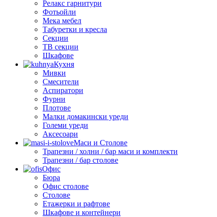
Релакс гарнитури
Фотьойли
Мека мебел
Табуретки и кресла
Секции
ТВ секции
Шкафове
Кухня
Мивки
Смесители
Аспиратори
Фурни
Плотове
Малки домакински уреди
Големи уреди
Аксесоари
Маси и Столове
Трапезни / холни / бар маси и комплекти
Трапезни / бар столове
Офис
Бюра
Офис столове
Столове
Етажерки и рафтове
Шкафове и контейнери