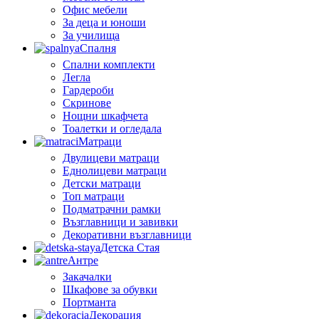
Офис мебели
За деца и юноши
За училища
Спалня
Спални комплекти
Легла
Гардероби
Скринове
Нощни шкафчета
Тоалетки и огледала
Матраци
Двулицеви матраци
Еднолицеви матраци
Детски матраци
Топ матраци
Подматрачни рамки
Възглавници и завивки
Декоративни възглавници
Детска Стая
Антре
Закачалки
Шкафове за обувки
Портманта
Декорация