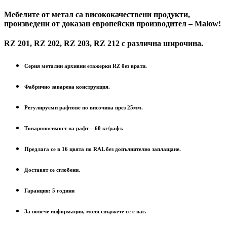
Мебелите от метал са висококачествени продукти,
произведени от доказан европейски производител – Malow!
RZ 201, RZ 202, RZ 203, RZ 212 с различна широчина.
Серия метални архивни етажерки RZ без врати.
Фабрично заварена конструкция.
Регулируеми рафтове по височина през 25мм.
Товароносимост на рафт – 60 кг/рафт.
Предлага се в 16 цвята по RAL без допълнително заплащане.
Доставят се сглобени.
Гаранция: 5 години
За повече информация, моля свържете се с нас.