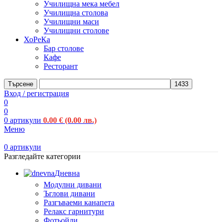
Училищна мека мебел
Училищна столова
Училищни маси
Училищни столове
ХоРеКа
Бар столове
Кафе
Ресторант
Търсене
Вход / регистрация
0
0
0
артикули
0.00
€
(0.00 лв.)
Меню
0
артикули
Разгледайте категории
Дневна
Модулни дивани
Ъглови дивани
Разгъваеми канапета
Релакс гарнитури
Фотьойли