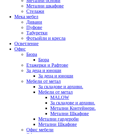
Метални основи
Метални шкафове
Стелажи
Мека мебел
Дивани
Пуфове
Табуретки
Фотьойли и кресла
Осветление
Офис
Бюра
Бюра
Етажерки и Рафтове
За деца и юноши
За деца и юноши
Мебели от метал
За складове и архиви.
Мебели от метал
MALOW
За складове и архиви.
Метални Контейнери.
Метални Шкафове
Метални гардероби
Метални Шкафове
Офис мебели