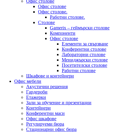
Офис столове
Офис столове
Офис столове.
Работни столове.
Столове
Gamerix – геймърски столове
Компоненти
Офис столове
Елементи за свързване
Конферентни столове
Лабораторни столове
Мениджърски столове
Посетителски столове
Работни столове
Шкафове и контейнери
Офис мебели
Акустични решения
Гардероби
Етажерки
Зали за обучение и презентации
Контейнери
Конферентни маси
Офис шкафове
Регулируеми бюра
Стационарни офис бюра