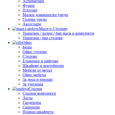
Аспиратори
Фурни
Плотове
Малки домакински уреди
Големи уреди
Аксесоари
Маси и Столове
Трапезни / холни / бар маси и комплекти
Трапезни / бар столове
Офис
Бюра
Офис столове
Столове
Етажерки и рафтове
Шкафове и контейнери
Мебели от метал
Офис мебели
За деца и юноши
За училища
Спалня
Спални комплекти
Легла
Гардероби
Скринове
Нощни шкафчета