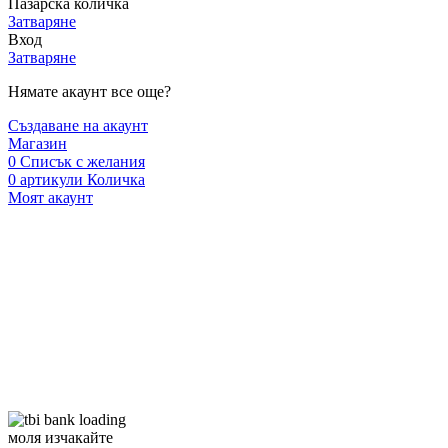
Пазарска количка
Затваряне
Вход
Затваряне
Нямате акаунт все още?
Създаване на акаунт
Магазин
0
Списък с желания
0
артикули
Количка
Моят акаунт
моля изчакайте