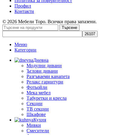
Политика за поверителност
Профил
Контакти
© 2026 Мебели Торо. Всички права запазени.
Търсене
Меню
Категории
Дневна
Модулни дивани
Ъглови дивани
Разгъваеми канапета
Релакс гарнитури
Фотьойли
Мека мебел
Табуретки и кресла
Секции
ТВ секции
Шкафове
Кухня
Мивки
Смесители