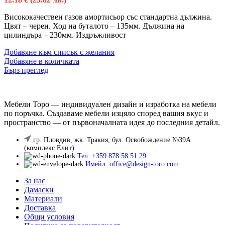
Висококачествен газов амортисьор със стандартна дължина.
Цвят – черен. Ход на буталото – 135мм. Дължина на
цилиндъра – 230мм. Издръжливост
Добавяне към списък с желания
Добавяне в количката
Бърз преглед
Мебели Торо — индивидуален дизайн и изработка на мебели
по поръчка. Създаваме мебели изцяло според вашия вкус и
пространство — от първоначалната идея до последния детайл.
гр. Пловдив, жк. Тракия, бул. Освобождение №39А
(комплекс Елит)
Тел: +359 878 58 51 29
Имейл: office@design-toro.com
За нас
Дамаски
Материали
Доставка
Общи условия