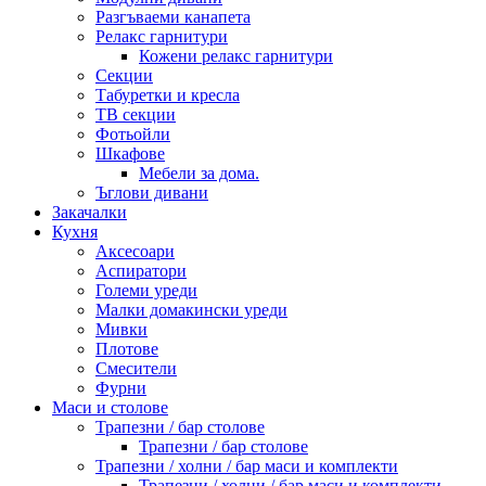
Разгъваеми канапета
Релакс гарнитури
Кожени релакс гарнитури
Секции
Табуретки и кресла
ТВ секции
Фотьойли
Шкафове
Мебели за дома.
Ъглови дивани
Закачалки
Кухня
Аксесоари
Аспиратори
Големи уреди
Малки домакински уреди
Мивки
Плотове
Смесители
Фурни
Маси и столове
Трапезни / бар столове
Трапезни / бар столове
Трапезни / холни / бар маси и комплекти
Трапезни / холни / бар маси и комплекти