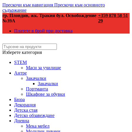
Прескочи към навигация
Прескочи към основното
съдържание
гр. Пловдив, жк. Тракия бул. Освобождение
+359 878 58 51
№39А
29
Платете в брой при доставка
Изберете категория
STEM
Маси за училище
Антре
Закачалки
Закачалки
Портманта
Шкафове за обувки
Бюра
Декорация
Детска стая
Детско обзавеждане
Дневна
Мека мебел
Модулни дивани