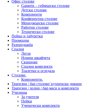
Офис столове
Gamerix – геймърски столове
Детски столове
Компоненти
Конферентни столове
Мениджърски столове
Работни столове
Технически столове
Пейки и табуретки
Промоции
Разпродажба
Спалня
Легла
Нощни шкафчета
Скринове
Спални комплекти
Тоалетки и огледала
Столове.
Компоненти.
Трапезни / бар столове/ кухненски дивани
Трапезни / холни / бар маси и комплекти
Училища
За учителя
Пейки
Ученически комплекти