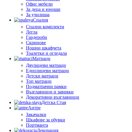
Офис мебели
За деца и юноши
За училища
Спалня
Спални комплекти
Легла
Гардероби
Скринове
Нощни шкафчета
Тоалетки и огледала
Матраци
Двулицеви матраци
Еднолицеви матраци
Детски матраци
Топ матраци
Подматрачни рамки
Възглавници и завивки
Декоративни възглавници
Детска Стая
Антре
Закачалки
Шкафове за обувки
Портманта
Декорация