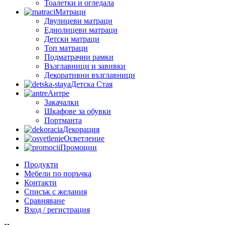
Тоалетки и огледала
Матраци
Двулицеви матраци
Еднолицеви матраци
Детски матраци
Топ матраци
Подматрачни рамки
Възглавници и завивки
Декоративни възглавници
Детска Стая
Антре
Закачалки
Шкафове за обувки
Портманта
Декорация
Осветление
Промоции
Продукти
Мебели по поръчка
Контакти
Списък с желания
Сравняване
Вход / регистрация