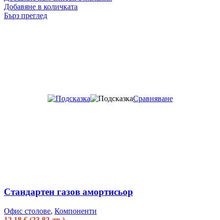
Добавяне в количката
Бърз преглед
Сравняване
Стандартен газов амортисьор
Офис столове
,
Компоненти
12.18
€
(23.82 лв.)