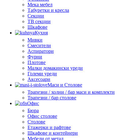
Мека мебел
Табуретки и кресла
Секции
ТВ секции
Шкафове
Кухня
Мивки
Смесители
Аспиратори
Фурни
Плотове
Малки домакински уреди
Големи уреди
Аксесоари
Маси и Столове
Трапезни / холни / бар маси и комплекти
Трапезни / бар столове
Офис
Бюра
Офис столове
Столове
Етажерки и рафтове
Шкафове и контейнери
Мебели от метал