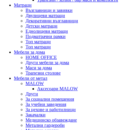
Матраци
Възглавници и завивки
Двулицеви матраци
Декоративни възглавници
Детски матраци
Еднолицеви матраци
Подматрачни рамки
Топ матраци
Топ матраци
Мебели за дома
HOME OFFICE
Други мебели за дома
Маси за дома
Трапезни столове
Мебели от метал
MALOW
Аксесоари MALOW
Други
За социални помещения
За учебни заведения
За цехове и работилници
Закачалки
Медицинско обзавеждане
Метални гардероби