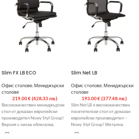
Slim FX LB ECO
Slim Net LB
Офис столове
,
Мениджърски
Офис столове
,
Мениджърски
столове
столове
219.00
€
(428.33 лв.)
193.00
€
(377.48 лв.)
Висококачествен мениджърски
Slim Net LB e висококачествен
стол от доказан европейски
посетителски стол от доказан
производител Nowy Styl Group!
европейски производител –
Версия с ниска облегалка.
Nowy Styl Group! Метална
Метална хромирана основа.
основа с хромирано покритие.
Газов амортисьор за