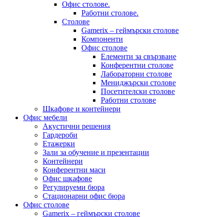
Офис столове.
Работни столове.
Столове
Gamerix – геймърски столове
Компоненти
Офис столове
Елементи за свързване
Конферентни столове
Лабораторни столове
Мениджърски столове
Посетителски столове
Работни столове
Шкафове и контейнери
Офис мебели
Акустични решения
Гардероби
Етажерки
Зали за обучение и презентации
Контейнери
Конферентни маси
Офис шкафове
Регулируеми бюра
Стационарни офис бюра
Офис столове
Gamerix – геймърски столове