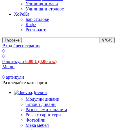
Училищни маси
Училищни столове
ХоРеКа
Бар столове
Кафе
Ресторант
Търсене
Вход / регистрация
0
0
0
артикули
0.00
€
(0.00 лв.)
Меню
0
артикули
Разгледайте категории
Дневна
Модулни дивани
Ъглови дивани
Разгъваеми канапета
Релакс гарнитури
Фотьойли
Мека мебел