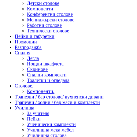
Детски столове
Компоненти
Конферентни столове
Мениджърски столове
Работни столове
Технически столове
Пейки и табуретки
Промоции
Разпродажба
Спалня
Легла
Нощни шкафчета
Скринове
Спални комплекти
Тоалетки и огледала
Столове.
Компоненти.
Трапезни / бар столове/ кухненски дивани
Трапезни / холни / бар маси и комплекти
Училища
За учителя
Пейки
Ученически комплекти
Училищна мека мебел
Училищна столова