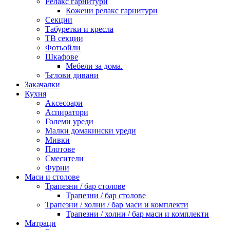
Релакс гарнитури
Кожени релакс гарнитури
Секции
Табуретки и кресла
ТВ секции
Фотьойли
Шкафове
Мебели за дома.
Ъглови дивани
Закачалки
Кухня
Аксесоари
Аспиратори
Големи уреди
Малки домакински уреди
Мивки
Плотове
Смесители
Фурни
Маси и столове
Трапезни / бар столове
Трапезни / бар столове
Трапезни / холни / бар маси и комплекти
Трапезни / холни / бар маси и комплекти
Матраци