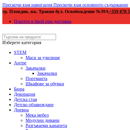
Прескочи към навигация
Прескочи към основното съдържание
гр. Пловдив, жк. Тракия бул. Освобождение №39А
+359 878 5
Платете в брой при доставка
Изберете категория
STEM
Маси за училище
Антре
Закачалки
Закачалки
Портманта
Шкафове за обувки
Бюра
Декорация
Детска стая
Детско обзавеждане
Дневна
Мека мебел
Модулни дивани
Разгъваеми канапета