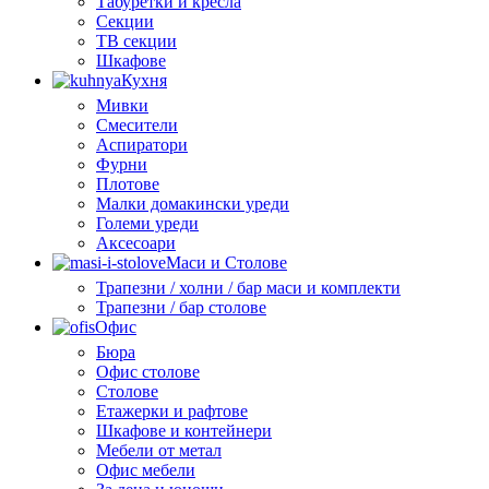
Табуретки и кресла
Секции
ТВ секции
Шкафове
Кухня
Мивки
Смесители
Аспиратори
Фурни
Плотове
Малки домакински уреди
Големи уреди
Аксесоари
Маси и Столове
Трапезни / холни / бар маси и комплекти
Трапезни / бар столове
Офис
Бюра
Офис столове
Столове
Етажерки и рафтове
Шкафове и контейнери
Мебели от метал
Офис мебели