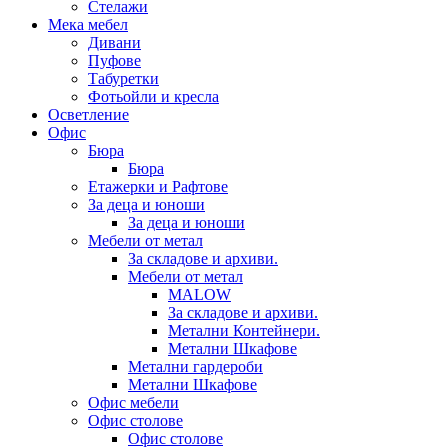
Стелажи
Мека мебел
Дивани
Пуфове
Табуретки
Фотьойли и кресла
Осветление
Офис
Бюра
Бюра
Етажерки и Рафтове
За деца и юноши
За деца и юноши
Мебели от метал
За складове и архиви.
Мебели от метал
MALOW
За складове и архиви.
Метални Контейнери.
Метални Шкафове
Метални гардероби
Метални Шкафове
Офис мебели
Офис столове
Офис столове