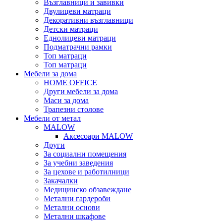
Възглавници и завивки
Двулицеви матраци
Декоративни възглавници
Детски матраци
Еднолицеви матраци
Подматрачни рамки
Топ матраци
Топ матраци
Мебели за дома
HOME OFFICE
Други мебели за дома
Маси за дома
Трапезни столове
Мебели от метал
MALOW
Аксесоари MALOW
Други
За социални помещения
За учебни заведения
За цехове и работилници
Закачалки
Медицинско обзавеждане
Метални гардероби
Метални основи
Метални шкафове