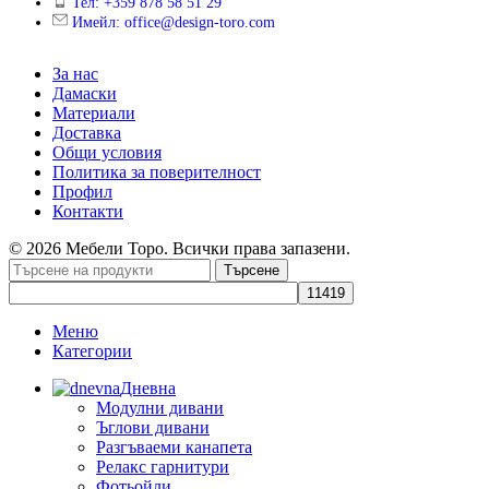
Тел: +359 878 58 51 29
Имейл: office@design-toro.com
За нас
Дамаски
Материали
Доставка
Общи условия
Политика за поверителност
Профил
Контакти
© 2026 Мебели Торо. Всички права запазени.
Търсене
Меню
Категории
Дневна
Модулни дивани
Ъглови дивани
Разгъваеми канапета
Релакс гарнитури
Фотьойли