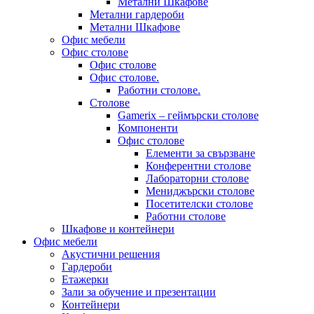
Метални Шкафове
Метални гардероби
Метални Шкафове
Офис мебели
Офис столове
Офис столове
Офис столове.
Работни столове.
Столове
Gamerix – геймърски столове
Компоненти
Офис столове
Елементи за свързване
Конферентни столове
Лабораторни столове
Мениджърски столове
Посетителски столове
Работни столове
Шкафове и контейнери
Офис мебели
Акустични решения
Гардероби
Етажерки
Зали за обучение и презентации
Контейнери