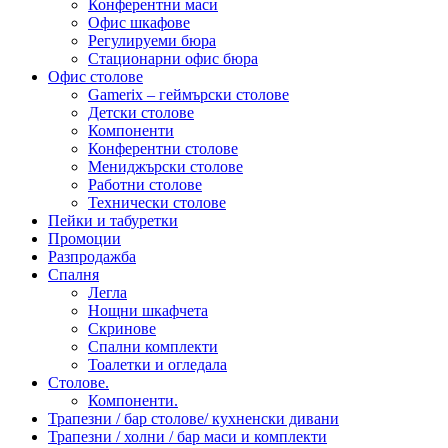
Конферентни маси
Офис шкафове
Регулируеми бюра
Стационарни офис бюра
Офис столове
Gamerix – геймърски столове
Детски столове
Компоненти
Конферентни столове
Мениджърски столове
Работни столове
Технически столове
Пейки и табуретки
Промоции
Разпродажба
Спалня
Легла
Нощни шкафчета
Скринове
Спални комплекти
Тоалетки и огледала
Столове.
Компоненти.
Трапезни / бар столове/ кухненски дивани
Трапезни / холни / бар маси и комплекти