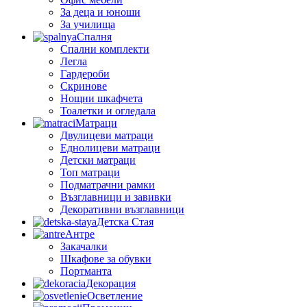
За деца и юноши
За училища
Спалня
Спални комплекти
Легла
Гардероби
Скринове
Нощни шкафчета
Тоалетки и огледала
Матраци
Двулицеви матраци
Еднолицеви матраци
Детски матраци
Топ матраци
Подматрачни рамки
Възглавници и завивки
Декоративни възглавници
Детска Стая
Антре
Закачалки
Шкафове за обувки
Портманта
Декорация
Осветление