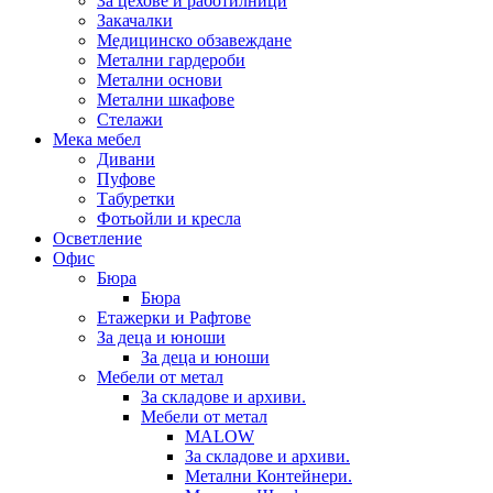
За цехове и работилници
Закачалки
Медицинско обзавеждане
Метални гардероби
Метални основи
Метални шкафове
Стелажи
Мека мебел
Дивани
Пуфове
Табуретки
Фотьойли и кресла
Осветление
Офис
Бюра
Бюра
Етажерки и Рафтове
За деца и юноши
За деца и юноши
Мебели от метал
За складове и архиви.
Мебели от метал
MALOW
За складове и архиви.
Метални Контейнери.