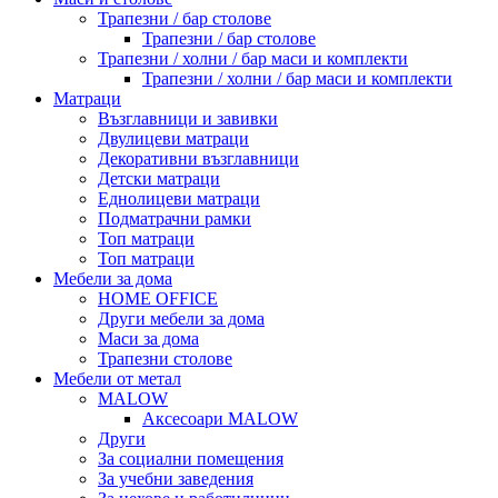
Трапезни / бар столове
Трапезни / бар столове
Трапезни / холни / бар маси и комплекти
Трапезни / холни / бар маси и комплекти
Матраци
Възглавници и завивки
Двулицеви матраци
Декоративни възглавници
Детски матраци
Еднолицеви матраци
Подматрачни рамки
Топ матраци
Топ матраци
Мебели за дома
HOME OFFICE
Други мебели за дома
Маси за дома
Трапезни столове
Мебели от метал
MALOW
Аксесоари MALOW
Други
За социални помещения
За учебни заведения