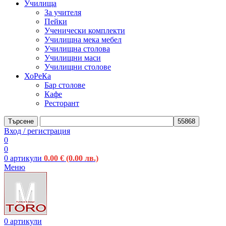
Училища
За учителя
Пейки
Ученически комплекти
Училищна мека мебел
Училищна столова
Училищни маси
Училищни столове
ХоРеКа
Бар столове
Кафе
Ресторант
Търсене
Вход / регистрация
0
0
0
артикули
0.00
€
(0.00 лв.)
Меню
0
артикули