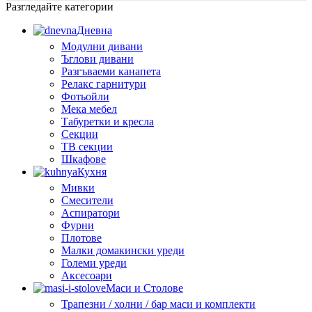
Разгледайте категории
Дневна
Модулни дивани
Ъглови дивани
Разгъваеми канапета
Релакс гарнитури
Фотьойли
Мека мебел
Табуретки и кресла
Секции
ТВ секции
Шкафове
Кухня
Мивки
Смесители
Аспиратори
Фурни
Плотове
Малки домакински уреди
Големи уреди
Аксесоари
Маси и Столове
Трапезни / холни / бар маси и комплекти