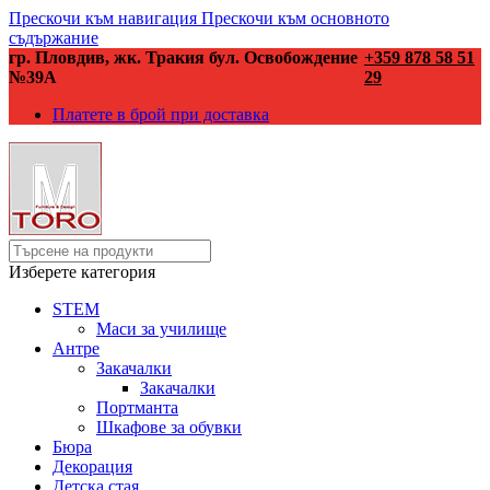
Прескочи към навигация
Прескочи към основното
съдържание
гр. Пловдив, жк. Тракия бул. Освобождение
+359 878 58 51
№39А
29
Платете в брой при доставка
Изберете категория
STEM
Маси за училище
Антре
Закачалки
Закачалки
Портманта
Шкафове за обувки
Бюра
Декорация
Детска стая