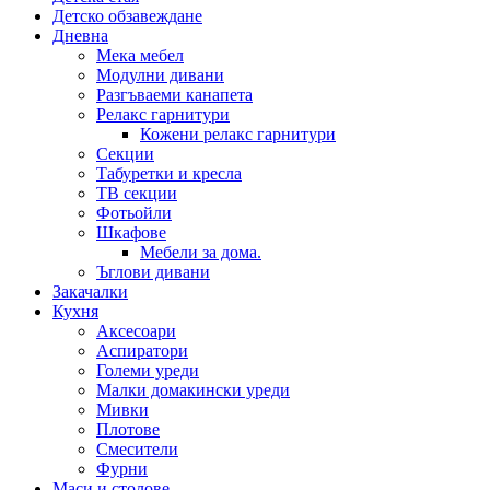
Детско обзавеждане
Дневна
Мека мебел
Модулни дивани
Разгъваеми канапета
Релакс гарнитури
Кожени релакс гарнитури
Секции
Табуретки и кресла
ТВ секции
Фотьойли
Шкафове
Мебели за дома.
Ъглови дивани
Закачалки
Кухня
Аксесоари
Аспиратори
Големи уреди
Малки домакински уреди
Мивки
Плотове
Смесители
Фурни
Маси и столове