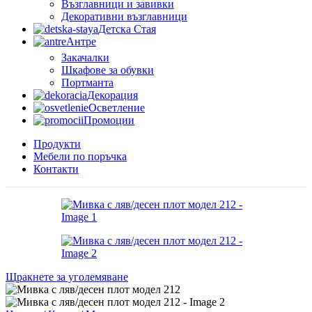
Възглавници и завивки
Декоративни възглавници
Детска Стая
Антре
Закачалки
Шкафове за обувки
Портманта
Декорация
Осветление
Промоции
Продукти
Мебели по поръчка
Контакти
Щракнете за уголемяване