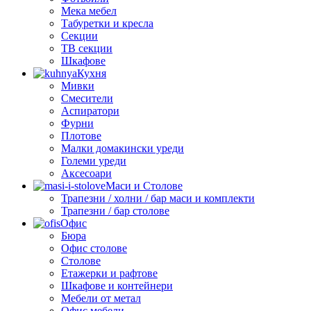
Мека мебел
Табуретки и кресла
Секции
ТВ секции
Шкафове
Кухня
Мивки
Смесители
Аспиратори
Фурни
Плотове
Малки домакински уреди
Големи уреди
Аксесоари
Маси и Столове
Трапезни / холни / бар маси и комплекти
Трапезни / бар столове
Офис
Бюра
Офис столове
Столове
Етажерки и рафтове
Шкафове и контейнери
Мебели от метал
Офис мебели