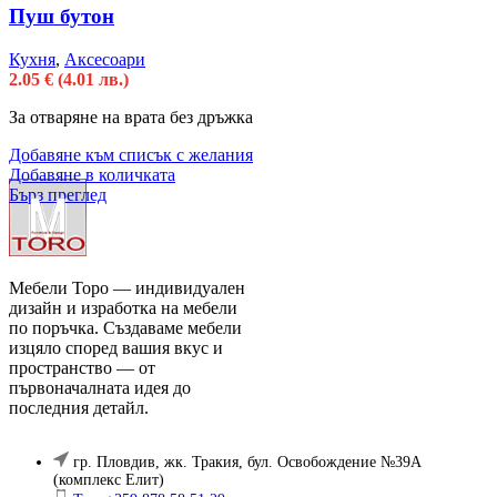
Пуш бутон
Кухня
,
Аксесоари
2.05
€
(4.01 лв.)
За отваряне на врата без дръжка
Добавяне към списък с желания
Добавяне в количката
Бърз преглед
Мебели Торо — индивидуален
дизайн и изработка на мебели
по поръчка. Създаваме мебели
изцяло според вашия вкус и
пространство — от
първоначалната идея до
последния детайл.
гр. Пловдив, жк. Тракия, бул. Освобождение №39А
(комплекс Елит)