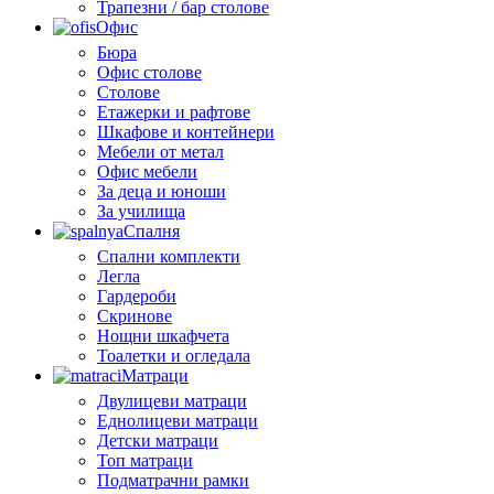
Трапезни / бар столове
Офис
Бюра
Офис столове
Столове
Етажерки и рафтове
Шкафове и контейнери
Мебели от метал
Офис мебели
За деца и юноши
За училища
Спалня
Спални комплекти
Легла
Гардероби
Скринове
Нощни шкафчета
Тоалетки и огледала
Матраци
Двулицеви матраци
Еднолицеви матраци
Детски матраци
Топ матраци
Подматрачни рамки