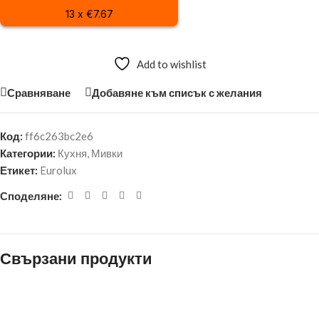
13 x €7.67
Add to wishlist
Сравняване
Добавяне към списък с желания
Код:
ff6c263bc2e6
Категории:
Кухня
,
Мивки
Етикет:
Eurolux
Споделяне:
Свързани продукти