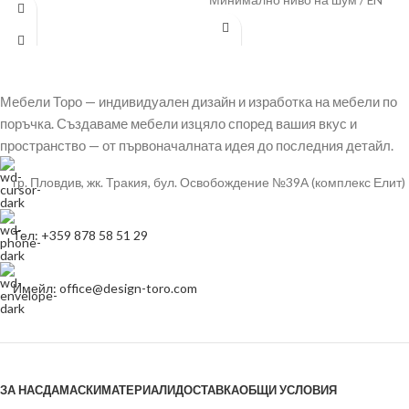
лампи push бутони 5 години
Минимално ниво на шум / EN
гаранция
60704-3 / –
Мебели Торо — индивидуален дизайн и изработка на мебели по
поръчка. Създаваме мебели изцяло според вашия вкус и
пространство — от първоначалната идея до последния детайл.
гр. Пловдив, жк. Тракия, бул. Освобождение №39А (комплекс Елит)
Тел: +359 878 58 51 29
Имейл: office@design-toro.com
ЗА НАС
ДАМАСКИ
МАТЕРИАЛИ
ДОСТАВКА
ОБЩИ УСЛОВИЯ