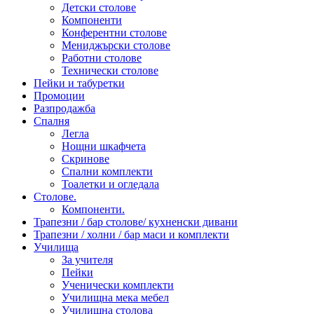
Детски столове
Компоненти
Конферентни столове
Мениджърски столове
Работни столове
Технически столове
Пейки и табуретки
Промоции
Разпродажба
Спалня
Легла
Нощни шкафчета
Скринове
Спални комплекти
Тоалетки и огледала
Столове.
Компоненти.
Трапезни / бар столове/ кухненски дивани
Трапезни / холни / бар маси и комплекти
Училища
За учителя
Пейки
Ученически комплекти
Училищна мека мебел
Училищна столова