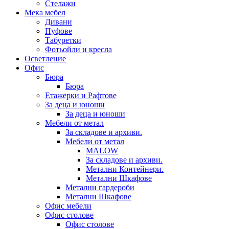
Стелажи
Мека мебел
Дивани
Пуфове
Табуретки
Фотьойли и кресла
Осветление
Офис
Бюра
Бюра
Етажерки и Рафтове
За деца и юноши
За деца и юноши
Мебели от метал
За складове и архиви.
Мебели от метал
MALOW
За складове и архиви.
Метални Контейнери.
Метални Шкафове
Метални гардероби
Метални Шкафове
Офис мебели
Офис столове
Офис столове