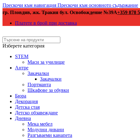
Прескочи към навигация
Прескочи към основното съдържание
гр. Пловдив, жк. Тракия бул. Освобождение №39А
+359 878 5
Платете в брой при доставка
Изберете категория
STEM
Маси за училище
Антре
Закачалки
Закачалки
Портманта
Шкафове за обувки
Бюра
Декорация
Детска стая
Детско обзавеждане
Дневна
Мека мебел
Модулни дивани
Разгъваеми канапета