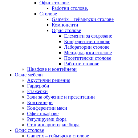
Офис столове.
Работни столове.
Столове
Gamerix – геймърски столове
Компоненти
Офис столове
Елементи за свързване
Конферентни столове
Лабораторни столове
Мениджърски столове
Посетителски столове
Работни столове
Шкафове и контейнери
Офис мебели
Акустични решения
Гардероби
Етажерки
Зали за обучение и презентации
Контейнери
Конферентни маси
Офис шкафове
Регулируеми бюра
Стационарни офис бюра
Офис столове
Gamerix – геймърски столове