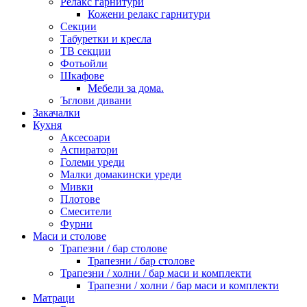
Релакс гарнитури
Кожени релакс гарнитури
Секции
Табуретки и кресла
ТВ секции
Фотьойли
Шкафове
Мебели за дома.
Ъглови дивани
Закачалки
Кухня
Аксесоари
Аспиратори
Големи уреди
Малки домакински уреди
Мивки
Плотове
Смесители
Фурни
Маси и столове
Трапезни / бар столове
Трапезни / бар столове
Трапезни / холни / бар маси и комплекти
Трапезни / холни / бар маси и комплекти
Матраци