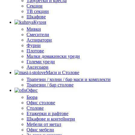
Табуретки и кресла
Секции
ТВ секции
Шкафове
Кухня
Мивки
Смесители
Аспиратори
Фурни
Плотове
Малки домакински уреди
Големи уреди
Аксесоари
Маси и Столове
Трапезни / холни / бар маси и комплекти
Трапезни / бар столове
Офис
Бюра
Офис столове
Столове
Етажерки и рафтове
Шкафове и контейнери
Мебели от метал
Офис мебели