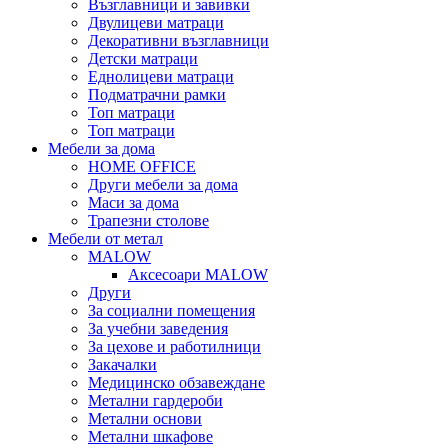
Възглавници и завивки
Двулицеви матраци
Декоративни възглавници
Детски матраци
Еднолицеви матраци
Подматрачни рамки
Топ матраци
Топ матраци
Мебели за дома
HOME OFFICE
Други мебели за дома
Маси за дома
Трапезни столове
Мебели от метал
MALOW
Аксесоари MALOW
Други
За социални помещения
За учебни заведения
За цехове и работилници
Закачалки
Медицинско обзавеждане
Метални гардероби
Метални основи
Метални шкафове