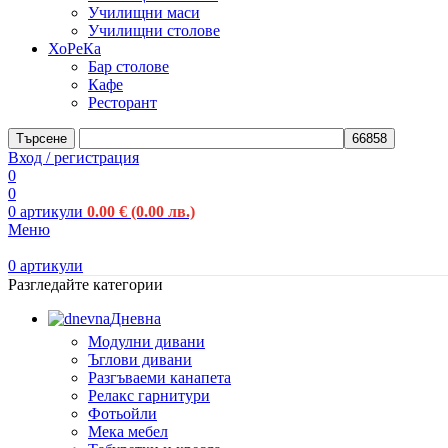
Училищни маси
Училищни столове
ХоРеКа
Бар столове
Кафе
Ресторант
Търсене
Вход / регистрация
0
0
0
артикули
0.00
€
(0.00 лв.)
Меню
0
артикули
Разгледайте категории
Дневна
Модулни дивани
Ъглови дивани
Разгъваеми канапета
Релакс гарнитури
Фотьойли
Мека мебел