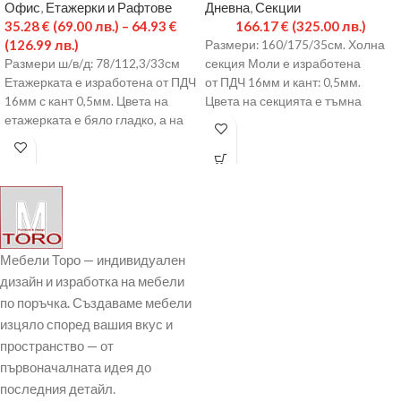
Офис
,
Етажерки и Рафтове
Дневна
,
Секции
35.28
€
(69.00 лв.)
–
64.93
€
166.17
€
(325.00 лв.)
(126.99 лв.)
Размери: 160/175/35см. Холна
Размери ш/в/д: 78/112,3/33см
секция Моли е изработена
Етажерката е изработена от ПДЧ
от ПДЧ 16мм и кант: 0,5мм.
16мм с кант 0,5мм. Цвета на
Цвета на секцията е тъмна
етажерката е бяло гладко, а на
сомона и черно.
Мебели Торо — индивидуален
дизайн и изработка на мебели
по поръчка. Създаваме мебели
изцяло според вашия вкус и
пространство — от
първоначалната идея до
последния детайл.