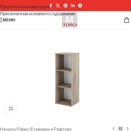
Прескочи към навигация
Прескочи към основното съдържание
МЕНЮ
Щракнете за уголемяване
Начало
/
Офис
/
Етажерки и Рафтове