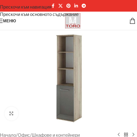
Прескочи към навигация
Прескочи към основното съдържание
МЕНЮ
Щракнете за уголемяване
Начало
/
Офис
/
Шкафове и контейнери