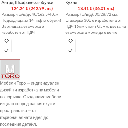
Антре
,
Шкафове за обувки
Кухня
124.24
€
(242.99 лв.)
18.41
€
(36.01 лв.)
Размери ш/в/д/: 40/162,5/40см.
Размер (ш/в/д): 30/28/72 см.
Подходяща за 14 чифта обувки!
Етажерка 30Е е изработена от
Въртящата етажерка е
ПДЧ 16мм с кант 0,5мм, цвета на
изработен от ПДЧ
етажерката може да е венге
16мм с кант: 0,5мм. Цвета на
етажерката може да
е комбинация от венге,
Мебели Торо — индивидуален
дизайн и изработка на мебели
по поръчка. Създаваме мебели
изцяло според вашия вкус и
пространство — от
първоначалната идея до
последния детайл.