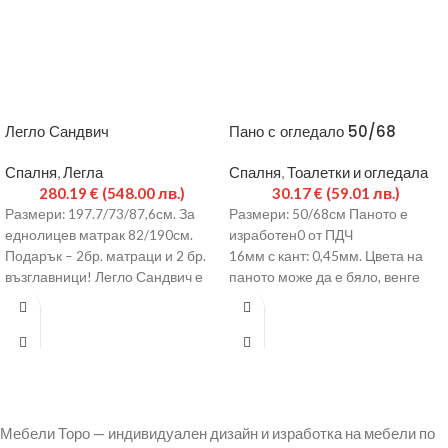
Легло Сандвич
Пано с огледало 50/68
Спалня
,
Легла
Спалня
,
Тоалетки и огледала
280.19
€
(548.00 лв.)
30.17
€
(59.01 лв.)
Размери: 197.7/73/87,6см. За
Размери: 50/68см Паното е
еднолицев матрак 82/190см.
изработен0 от ПДЧ
Подарък – 2бр. матраци и 2 бр.
16мм с кант: 0,45мм. Цвета на
възглавници! Легло Сандвич е
паното може да е бяло, венге
изработено от ПДЧ
или сонома.
Мебели Торо — индивидуален дизайн и изработка на мебели по