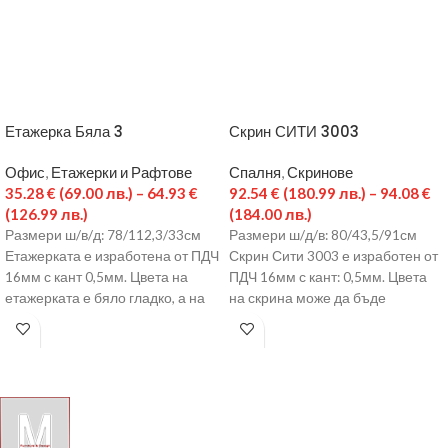
Етажерка Бяла 3
Скрин СИТИ 3003
Офис
,
Етажерки и Рафтове
Спалня
,
Скринове
35.28
€
(69.00 лв.)
–
64.93
€
92.54
€
(180.99 лв.)
–
94.08
€
(126.99 лв.)
(184.00 лв.)
Размери ш/в/д: 78/112,3/33см
Размери ш/д/в: 80/43,5/91см
Етажерката е изработена от ПДЧ
Скрин Сити 3003 е изработен от
16мм с кант 0,5мм. Цвета на
ПДЧ 16мм с кант: 0,5мм. Цвета
етажерката е бяло гладко, а на
на скрина може да бъде