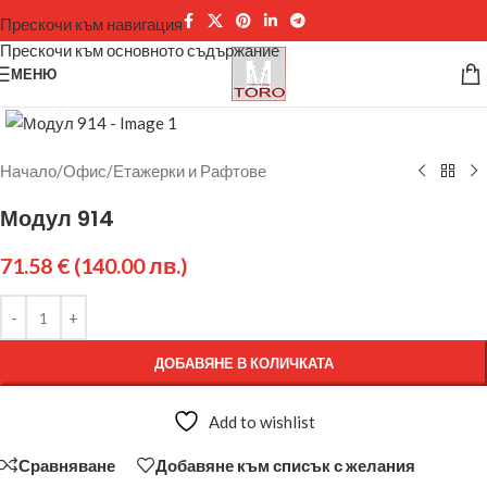
Прескочи към навигация
Прескочи към основното съдържание
МЕНЮ
Щракнете за уголемяване
Начало
/
Офис
/
Етажерки и Рафтове
Модул 914
71.58
€
(140.00 лв.)
ДОБАВЯНЕ В КОЛИЧКАТА
Add to wishlist
Сравняване
Добавяне към списък с желания