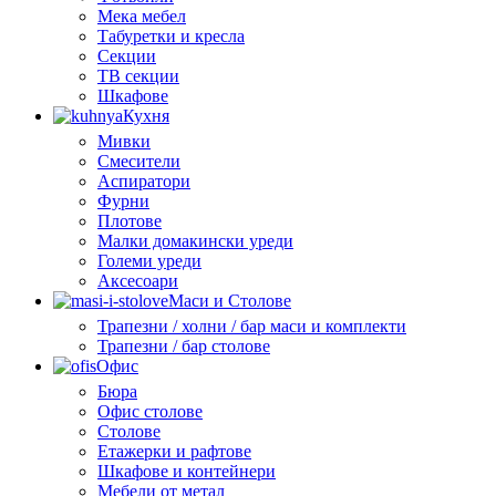
Мека мебел
Табуретки и кресла
Секции
ТВ секции
Шкафове
Кухня
Мивки
Смесители
Аспиратори
Фурни
Плотове
Малки домакински уреди
Големи уреди
Аксесоари
Маси и Столове
Трапезни / холни / бар маси и комплекти
Трапезни / бар столове
Офис
Бюра
Офис столове
Столове
Етажерки и рафтове
Шкафове и контейнери
Мебели от метал