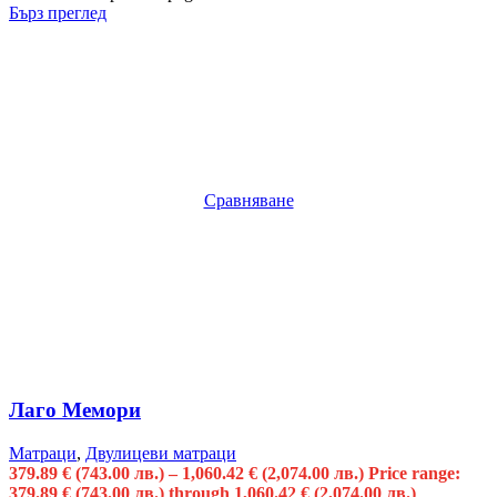
Бърз преглед
Сравняване
Лаго Мемори
Матраци
,
Двулицеви матраци
379.89
€
(743.00 лв.)
–
1,060.42
€
(2,074.00 лв.)
Price range:
379.89 € (743.00 лв.) through 1,060.42 € (2,074.00 лв.)