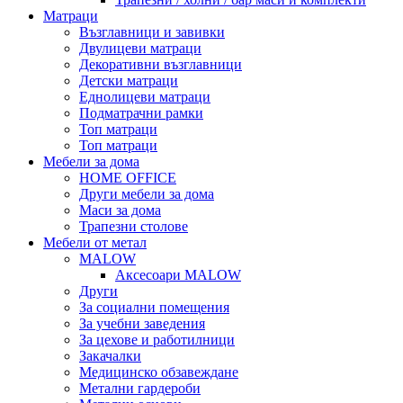
Матраци
Възглавници и завивки
Двулицеви матраци
Декоративни възглавници
Детски матраци
Еднолицеви матраци
Подматрачни рамки
Топ матраци
Топ матраци
Мебели за дома
HOME OFFICE
Други мебели за дома
Маси за дома
Трапезни столове
Мебели от метал
MALOW
Аксесоари MALOW
Други
За социални помещения
За учебни заведения
За цехове и работилници
Закачалки
Медицинско обзавеждане
Метални гардероби