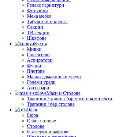
Релакс гарнитури
Фотьойли
Мека мебел
Табуретки и кресла
Секции
ТВ секции
Шкафове
Кухня
Мивки
Смесители
Аспиратори
Фурни
Плотове
Малки домакински уреди
Големи уреди
Аксесоари
Маси и Столове
Трапезни / холни / бар маси и комплекти
Трапезни / бар столове
Офис
Бюра
Офис столове
Столове
Етажерки и рафтове