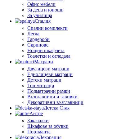
Офис мебели
За деца и юноши
За училища
Спалня
Спални комплекти
Легла
Гардероби
Скринове
Нощни шкафчета
Тоалетки и огледала
Матраци
Двулицеви матраци
Еднолицеви матраци
Детски матраци
Топ матраци
Подматрачни рамки
Възглавници и завивки
Декоративни възглавници
Детска Стая
Антре
Закачалки
Шкафове за обувки
Портманта
Декорация