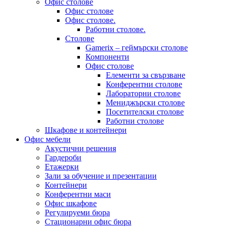
Офис столове
Офис столове
Офис столове.
Работни столове.
Столове
Gamerix – геймърски столове
Компоненти
Офис столове
Елементи за свързване
Конферентни столове
Лабораторни столове
Мениджърски столове
Посетителски столове
Работни столове
Шкафове и контейнери
Офис мебели
Акустични решения
Гардероби
Етажерки
Зали за обучение и презентации
Контейнери
Конферентни маси
Офис шкафове
Регулируеми бюра
Стационарни офис бюра