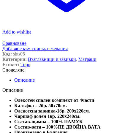
Add to wishlist
Сравняване
Добавяне към списък с желания
Код:
shts05
Категории:
Възглавници и завивки
,
Матраци
Етикет:
Торо
Споделяне:
Описание
Описание
Олекотен спален комплект от 4части
Калъфка – 2бр. 50х70см.
Олекотена завивка-1бр. 200х220см.
Чаршаф долен-1бр. 220х240см.
Състав-щампа – 100% ПАМУК
Състав-вата – 100%ПЕ ДВОЙНА ВАТА
Произведено в България