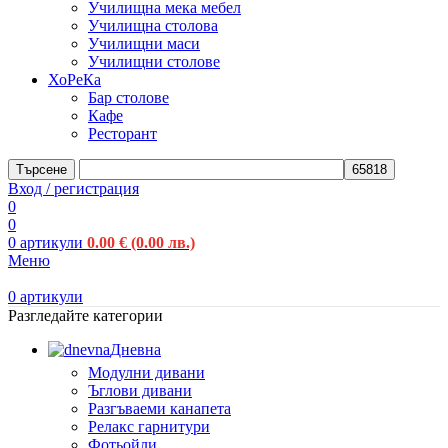
Училищна мека мебел
Училищна столова
Училищни маси
Училищни столове
ХоРеКа
Бар столове
Кафе
Ресторант
Търсене
Вход / регистрация
0
0
0
артикули
0.00
€
(0.00 лв.)
Меню
0
артикули
Разгледайте категории
Дневна
Модулни дивани
Ъглови дивани
Разгъваеми канапета
Релакс гарнитури
Фотьойли