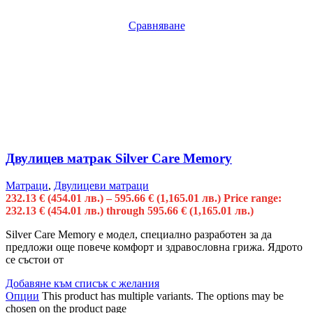
Сравняване
Двулицев матрак Silver Care Memory
Матраци
,
Двулицеви матраци
232.13
€
(454.01 лв.)
–
595.66
€
(1,165.01 лв.)
Price range:
232.13 € (454.01 лв.) through 595.66 € (1,165.01 лв.)
Silver Care Memory е модел, специално разработен за да
предложи още повече комфорт и здравословна грижа. Ядрото
се състои от
Добавяне към списък с желания
Опции
This product has multiple variants. The options may be
chosen on the product page