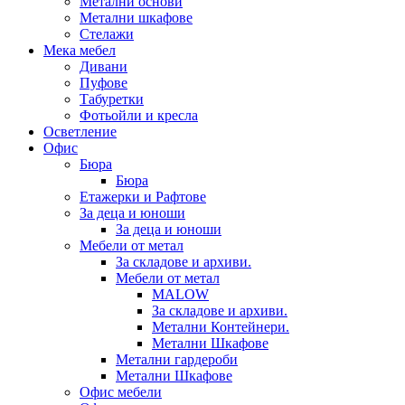
Метални основи
Метални шкафове
Стелажи
Мека мебел
Дивани
Пуфове
Табуретки
Фотьойли и кресла
Осветление
Офис
Бюра
Бюра
Етажерки и Рафтове
За деца и юноши
За деца и юноши
Мебели от метал
За складове и архиви.
Мебели от метал
MALOW
За складове и архиви.
Метални Контейнери.
Метални Шкафове
Метални гардероби
Метални Шкафове
Офис мебели