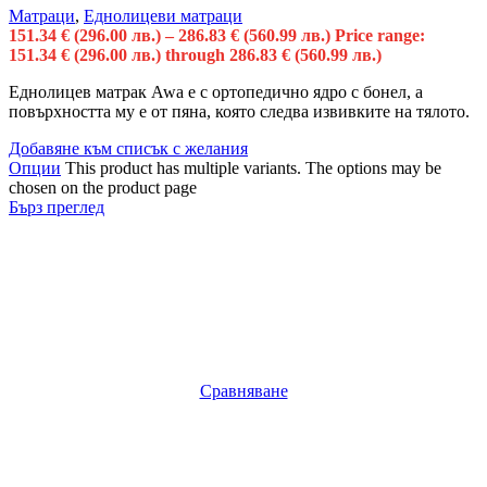
Матраци
,
Еднолицеви матраци
151.34
€
(296.00 лв.)
–
286.83
€
(560.99 лв.)
Price range:
151.34 € (296.00 лв.) through 286.83 € (560.99 лв.)
Еднолицев матрак Awa е с oртопедично ядро с бонел, а
повърхността му e от пяна, която следва извивките на тялото.
Добавяне към списък с желания
Опции
This product has multiple variants. The options may be
chosen on the product page
Бърз преглед
Сравняване