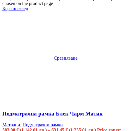
chosen on the product page
Бърз преглед
Сравняване
Подматрачна рамка Блек Чарм Матик
Матраци
,
Подматрачни рамки
583.90
€
(1,142.01 лв.)
–
631.45
€
(1,235.01 лв.)
Price range: