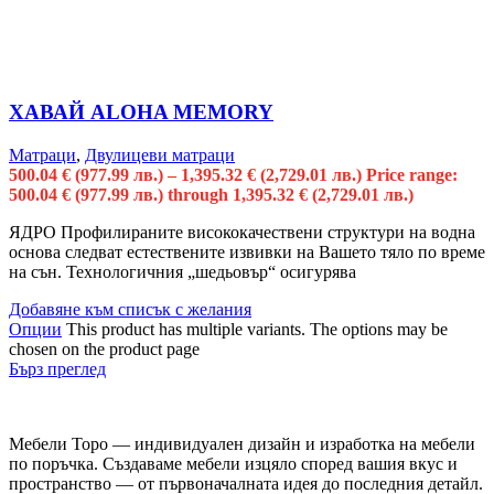
ХАВАЙ ALOHA MEMORY
Матраци
,
Двулицеви матраци
500.04
€
(977.99 лв.)
–
1,395.32
€
(2,729.01 лв.)
Price range:
500.04 € (977.99 лв.) through 1,395.32 € (2,729.01 лв.)
ЯДРО Профилираните висококачествени структури на водна
основа следват естествените извивки на Вашето тяло по време
на сън. Технологичния „шедьовър“ осигурява
Добавяне към списък с желания
Опции
This product has multiple variants. The options may be
chosen on the product page
Бърз преглед
Мебели Торо — индивидуален дизайн и изработка на мебели
по поръчка. Създаваме мебели изцяло според вашия вкус и
пространство — от първоначалната идея до последния детайл.