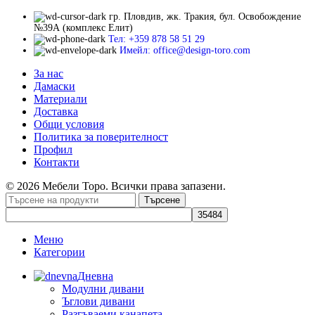
гр. Пловдив, жк. Тракия, бул. Освобождение
№39А (комплекс Елит)
Тел: +359 878 58 51 29
Имейл: office@design-toro.com
За нас
Дамаски
Материали
Доставка
Общи условия
Политика за поверителност
Профил
Контакти
© 2026 Мебели Торо. Всички права запазени.
Търсене
Меню
Категории
Дневна
Модулни дивани
Ъглови дивани
Разгъваеми канапета