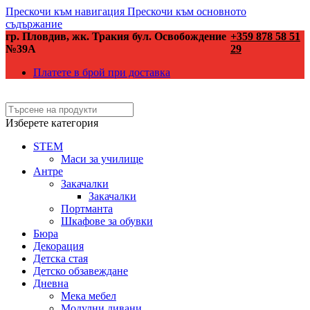
Прескочи към навигация
Прескочи към основното
съдържание
гр. Пловдив, жк. Тракия бул. Освобождение
+359 878 58 51
№39А
29
Платете в брой при доставка
Изберете категория
STEM
Маси за училище
Антре
Закачалки
Закачалки
Портманта
Шкафове за обувки
Бюра
Декорация
Детска стая
Детско обзавеждане
Дневна
Мека мебел
Модулни дивани