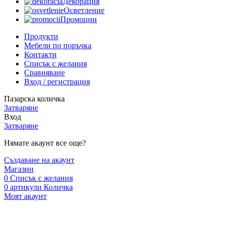
Декорация
Осветление
Промоции
Продукти
Мебели по поръчка
Контакти
Списък с желания
Сравняване
Вход / регистрация
Пазарска количка
Затваряне
Вход
Затваряне
Нямате акаунт все още?
Създаване на акаунт
Магазин
0
Списък с желания
0
артикули
Количка
Моят акаунт