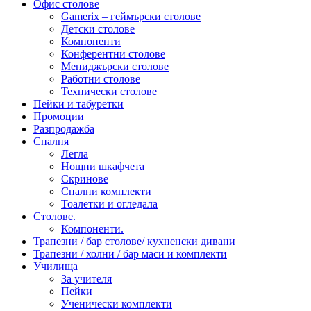
Офис столове
Gamerix – геймърски столове
Детски столове
Компоненти
Конферентни столове
Мениджърски столове
Работни столове
Технически столове
Пейки и табуретки
Промоции
Разпродажба
Спалня
Легла
Нощни шкафчета
Скринове
Спални комплекти
Тоалетки и огледала
Столове.
Компоненти.
Трапезни / бар столове/ кухненски дивани
Трапезни / холни / бар маси и комплекти
Училища
За учителя
Пейки
Ученически комплекти