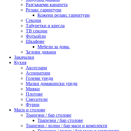
Разгъваеми канапета
Релакс гарнитури
Кожени релакс гарнитури
Секции
Табуретки и кресла
ТВ секции
Фотьойли
Шкафове
Мебели за дома.
Ъглови дивани
Закачалки
Кухня
Аксесоари
Аспиратори
Големи уреди
Малки домакински уреди
Мивки
Плотове
Смесители
Фурни
Маси и столове
Трапезни / бар столове
Трапезни / бар столове
Трапезни / холни / бар маси и комплекти
Трапезни / холни / бар маси и комплекти