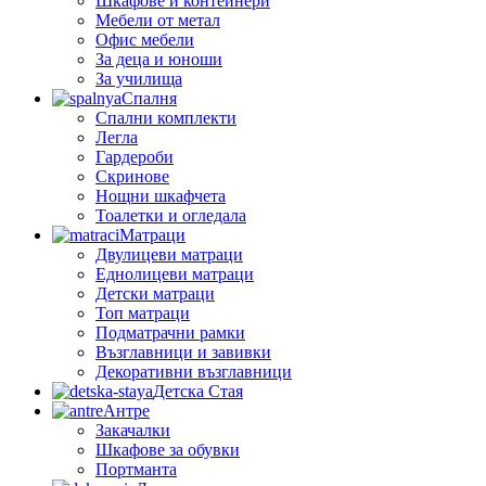
Шкафове и контейнери
Мебели от метал
Офис мебели
За деца и юноши
За училища
Спалня
Спални комплекти
Легла
Гардероби
Скринове
Нощни шкафчета
Тоалетки и огледала
Матраци
Двулицеви матраци
Еднолицеви матраци
Детски матраци
Топ матраци
Подматрачни рамки
Възглавници и завивки
Декоративни възглавници
Детска Стая
Антре
Закачалки
Шкафове за обувки
Портманта