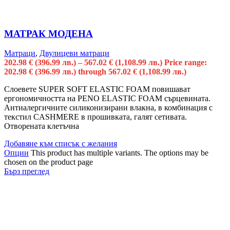
МАТРАК МОДЕНА
Матраци
,
Двулицеви матраци
202.98
€
(396.99 лв.)
–
567.02
€
(1,108.99 лв.)
Price range:
202.98 € (396.99 лв.) through 567.02 € (1,108.99 лв.)
Слоевете SUPER SOFT ELASTIC FOAM повишават
ергономичността на PENO ELASTIC FOAM сърцевината.
Антиалергичните силиконизирани влакна, в комбинация с
текстил CASHMERE в прошивката, галят сетивата.
Отворената клетъчна
Добавяне към списък с желания
Опции
This product has multiple variants. The options may be
chosen on the product page
Бърз преглед