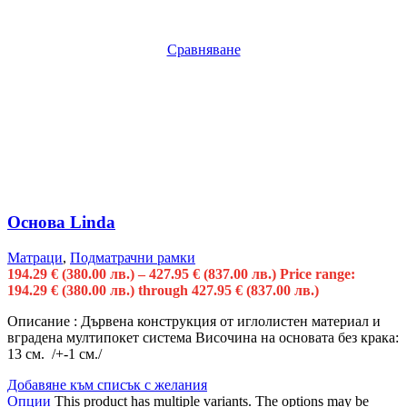
Сравняване
Основа Linda
Матраци
,
Подматрачни рамки
194.29
€
(380.00 лв.)
–
427.95
€
(837.00 лв.)
Price range:
194.29 € (380.00 лв.) through 427.95 € (837.00 лв.)
Описание : Дървена конструкция от иглолистен материал и
вградена мултипокет система Височина на основата без крака:
13 см. /+-1 см./
Добавяне към списък с желания
Опции
This product has multiple variants. The options may be