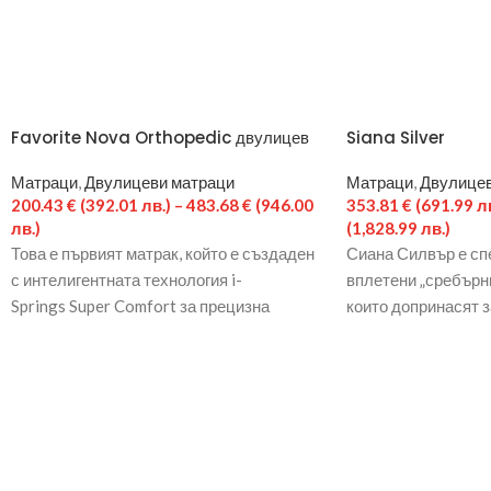
Favorite Nova Orthopedic двулицев
Siana Silver
Матраци
,
Двулицеви матраци
Матраци
,
Двулицев
200.43
€
(392.01 лв.)
–
483.68
€
(946.00
353.81
€
(691.99 лв
лв.)
(1,828.99 лв.)
Това е първият матрак, който е създаден
Сиана Силвър е сп
с интелигентната технология i-
вплетени „сребърн
Springs Super Comfort за прецизна
които допринасят 
поддръжка и с обособени 7 зони на
и мекота при допир
комфорт. Повече от 400 малки