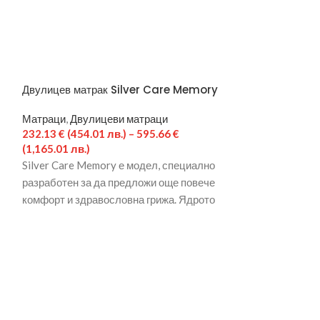
Двулицев матрак Silver Care Memory
Лаго Мемори
Матраци
,
Двулицеви матраци
Матраци
,
Двули
232.13
€
(454.01 лв.)
–
595.66
€
379.89
€
(743.00
(1,165.01 лв.)
(2,074.00 лв.)
Silver Care Memory е модел, специално
Редуването на 
разработен за да предложи още повече
HIGH ELASTIC 
комфорт и здравословна грижа. Ядрото
диаметър във в
се състои от
съответстващи 
на