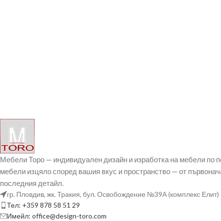
Мебели Торо — индивидуален дизайн и изработка на мебели по 
мебели изцяло според вашия вкус и пространство — от първонач
последния детайл.
гр. Пловдив, жк. Тракия, бул. Освобождение №39А (комплекс Елит)
Тел: +359 878 58 51 29
Имейл: office@design-toro.com