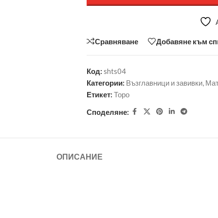
Сравняване
Добавяне към сп
Код:
shts04
Категории:
Възглавници и завивки
,
Ма
Етикет:
Торо
Споделяне:
ОПИСАНИЕ