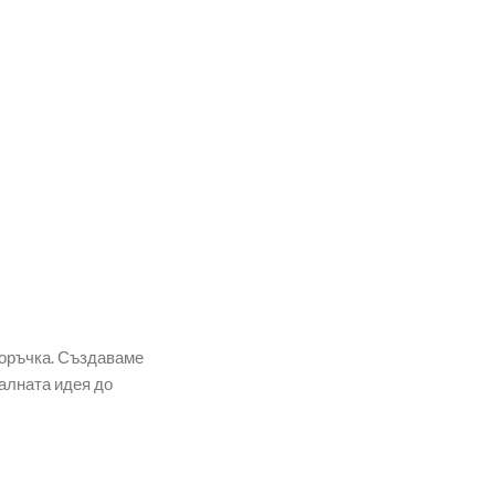
поръчка. Създаваме
алната идея до