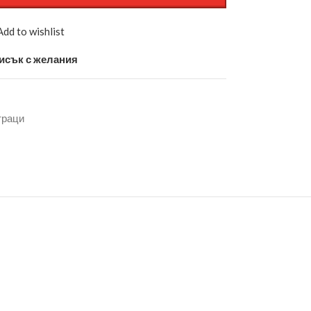
Add to wishlist
исък с желания
траци