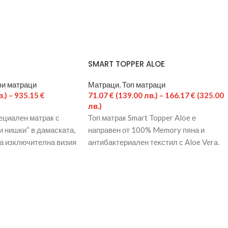
SMART TOPPER ALOE
и матраци
Матраци
,
Топ матраци
.)
–
935.15
€
71.07
€
(139.00 лв.)
–
166.17
€
(325.00
лв.)
ециален матрак с
Топ матрак Smart Topper Aloe е
и нишки“ в дамаската,
направен от 100% Memory пяна и
за изключителна визия
антибактериален текстил с Aloe Vera.
. Ядрото