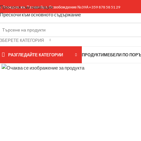
Прескочи към навигация
р. Пловдив, жк. Тракия бул. Освобождение №39А
+359 878 58 51 29
Прескочи към основното съдържание
ЗБЕРЕТЕ КАТЕГОРИЯ
РАЗГЛЕДАЙТЕ КАТЕГОРИИ
ПРОДУКТИ
МЕБЕЛИ ПО ПОР
Щракнете за уголемяване