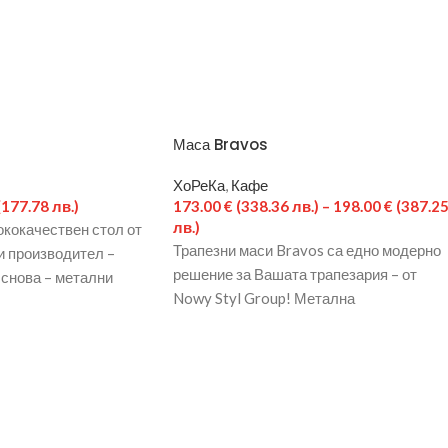
Маса Bravos
ХоРеКа
,
Кафе
(177.78 лв.)
173.00
€
(338.36 лв.)
–
198.00
€
(387.2
лв.)
ококачествен стол от
Трапезни маси Bravos са едно модерно
и производител –
решение за Вашата трапезария – от
Основа – метални
Nowy Styl Group! Метална
цит,
праховобоядисана основа с правоъгъл