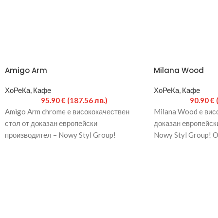
Amigo Arm
Milana Wood
ХоРеКа
,
Кафе
ХоРеКа
,
Кафе
95.90
€
(187.56 лв.)
90.90
€
Amigo Arm chrome e висококачествен
Milana Wood e вис
стол от доказан европейски
доказан европейск
производител – Nowy Styl Group!
Nowy Styl Group! 
Стабилна метална основа с хромирано
части в цвят антра
покритие.