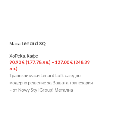
Маса Lenard SQ
Основа за маса
ХоРеКа
,
Кафе
ХоРеКа
,
Кафе
5
90.90
€
(177.78 лв.)
–
127.00
€
(248.39
219.
лв.)
Висококачествен
Трапезни маси Lenard Loft са едно
Inox 730, от до
модерно решение за Вашата трапезария
производител – 
– от Nowy Styl Group! Метална
Метална констр
ен
праховобоядисана основа с
стомана.