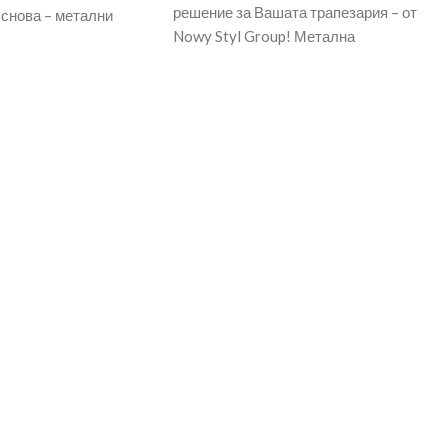
решение за Вашата трапезария – от
Основа – метални
Nowy Styl Group! Метална
цит,
праховобоядисана основа с правоъгъл