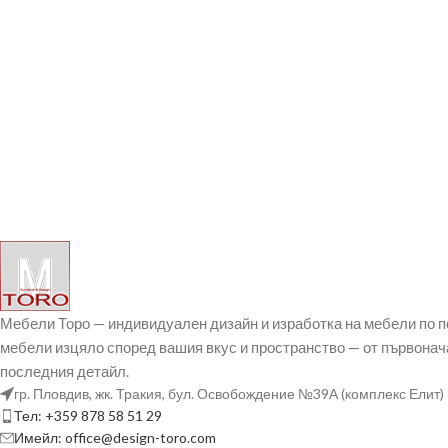
Мебели Торо — индивидуален дизайн и изработка на мебели по 
мебели изцяло според вашия вкус и пространство — от първонач
последния детайл.
гр. Пловдив, жк. Тракия, бул. Освобождение №39А (комплекс Елит)
Тел: +359 878 58 51 29
Имейл: office@design-toro.com