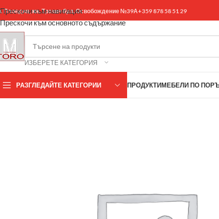
Прескочи към навигация
р. Пловдив, жк. Тракия бул. Освобождение №39А
+359 878 58 51 29
Прескочи към основното съдържание
ИЗБЕРЕТЕ КАТЕГОРИЯ
РАЗГЛЕДАЙТЕ КАТЕГОРИИ
ПРОДУКТИ
МЕБЕЛИ ПО ПОР