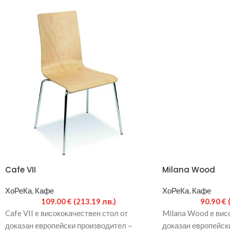
Cafe VII
Milana Wood
ХоРеКа
,
Кафе
ХоРеКа
,
Кафе
109.00
€
(213.19 лв.)
90.90
€
Cafe VII e висококачествен стол от
Milana Wood e вис
доказан европейски производител –
доказан европейск