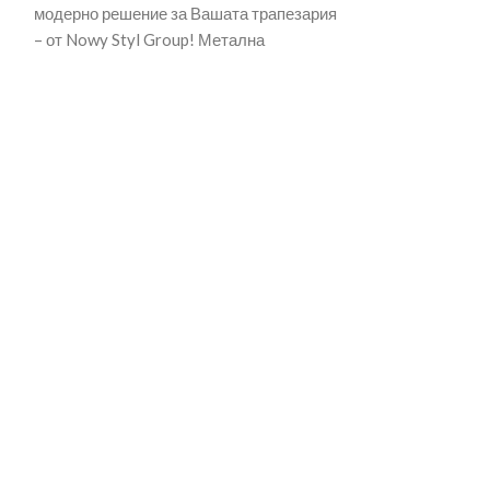
модерно решение за Вашата трапезария
модерно решени
– от Nowy Styl Group! Метална
– от Nowy Styl 
ен
праховобоядисана основа с
праховобоядиса