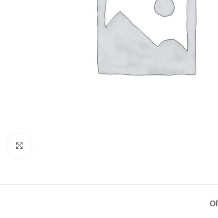
Щракнете за уголемяване
О