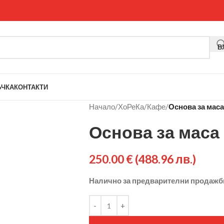
В
ЪЧКА
КОНТАКТИ
Начало
/
ХоРеКа
/
Кафе
/
Основа за маса
Основа за маса 
250.00
€
(488.96 лв.)
Налично за предварителни продажб