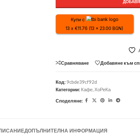
ДОБАВЯ
Купи с
13 x €11.76 (13 x 23.00 BGN)
Сравняване
Добавяне към сп
Код:
9cbde39cf92d
Категории:
Кафе
,
ХоРеКа
Споделяне:
ПИСАНИЕ
ДОПЪЛНИТЕЛНА ИНФОРМАЦИЯ