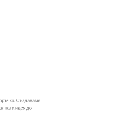
поръчка. Създаваме
алната идея до