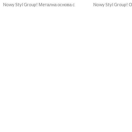
Nowy Styl Group! Метална основа с
Nowy Styl Group! 
хромирано покритие Шел моноблок
части в цвят антра