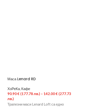
Маса Lenard RD
Маса Lenard S
ХоРеКа
,
Кафе
ХоРеКа
,
Кафе
1
90.90
€
(177.78 лв.)
–
142.00
€
(277.73
90.90
€
(177.78 
лв.)
лв.)
Трапезни маси Lenard Loft са едно
Трапезни маси L