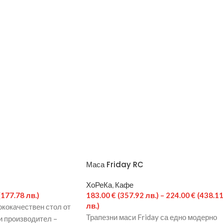
Маса Friday RC
ХоРеКа
,
Кафе
(177.78 лв.)
183.00
€
(357.92 лв.)
–
224.00
€
(438.1
лв.)
ококачествен стол от
Трапезни маси Friday са едно модерно
и производител –