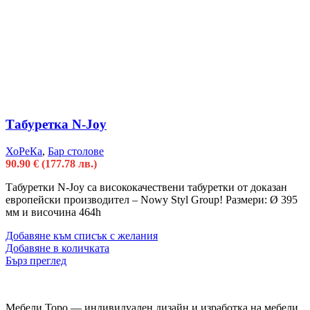
Табуретка N-Joy
ХоРеКа
,
Бар столове
90.90
€
(177.78 лв.)
Табуретки N-Joy са висококачествени табуретки от доказан
европейски производител – Nowy Styl Group! Размери: Ø 395
мм и височина 464h
Добавяне към списък с желания
Добавяне в количката
Бърз преглед
Мебели Торо — индивидуален дизайн и изработка на мебели