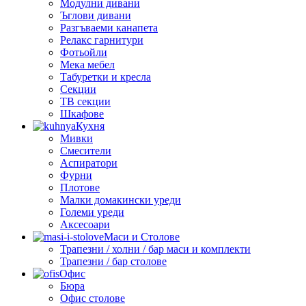
Модулни дивани
Ъглови дивани
Разгъваеми канапета
Релакс гарнитури
Фотьойли
Мека мебел
Табуретки и кресла
Секции
ТВ секции
Шкафове
Кухня
Мивки
Смесители
Аспиратори
Фурни
Плотове
Малки домакински уреди
Големи уреди
Аксесоари
Маси и Столове
Трапезни / холни / бар маси и комплекти
Трапезни / бар столове
Офис
Бюра
Офис столове