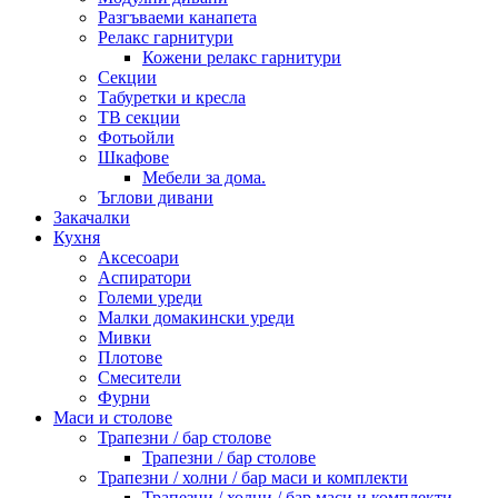
Разгъваеми канапета
Релакс гарнитури
Кожени релакс гарнитури
Секции
Табуретки и кресла
ТВ секции
Фотьойли
Шкафове
Мебели за дома.
Ъглови дивани
Закачалки
Кухня
Аксесоари
Аспиратори
Големи уреди
Малки домакински уреди
Мивки
Плотове
Смесители
Фурни
Маси и столове
Трапезни / бар столове
Трапезни / бар столове
Трапезни / холни / бар маси и комплекти
Трапезни / холни / бар маси и комплекти