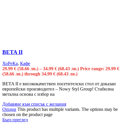
BETA II
ХоРеКа
,
Кафе
29.99
€
(58.66 лв.)
–
34.99
€
(68.43 лв.)
Price range: 29.99 €
(58.66 лв.) through 34.99 € (68.43 лв.)
BETA II e висококачествен посетителски стол от доказан
европейски производител – Nowy Styl Group! Стабилна
метална основа с избор на
Добавяне към списък с желания
Опции
This product has multiple variants. The options may be
chosen on the product page
Бърз преглед