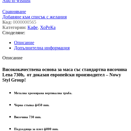
Add to wishlist
Сравняване
Добавяне към списък с желания
Код:
0000000565
Категории:
Кафе
,
ХоРеКа
Споделяне:
Описание
Допълнителна информация
Описание
Висококачествена основа за маса със стандартна височина
Lena 730h, от доказан европейски производител – Nowy
Styl Group!
Метална хромирана вертикална тръба.
Черна стъпка ф450 mm.
Височина 730 mm.
Подходяща за плот ф800 mm.