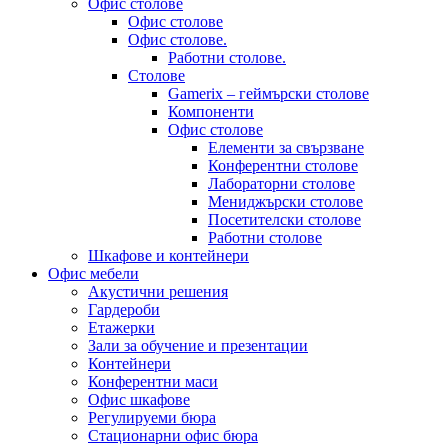
Офис столове
Офис столове
Офис столове.
Работни столове.
Столове
Gamerix – геймърски столове
Компоненти
Офис столове
Елементи за свързване
Конферентни столове
Лабораторни столове
Мениджърски столове
Посетителски столове
Работни столове
Шкафове и контейнери
Офис мебели
Акустични решения
Гардероби
Етажерки
Зали за обучение и презентации
Контейнери
Конферентни маси
Офис шкафове
Регулируеми бюра
Стационарни офис бюра