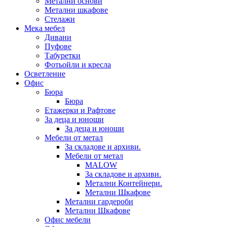
Метални основи
Метални шкафове
Стелажи
Мека мебел
Дивани
Пуфове
Табуретки
Фотьойли и кресла
Осветление
Офис
Бюра
Бюра
Етажерки и Рафтове
За деца и юноши
За деца и юноши
Мебели от метал
За складове и архиви.
Мебели от метал
MALOW
За складове и архиви.
Метални Контейнери.
Метални Шкафове
Метални гардероби
Метални Шкафове
Офис мебели