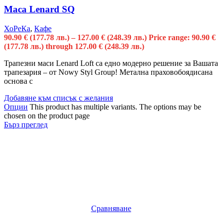
Маса Lenard SQ
ХоРеКа
,
Кафе
90.90
€
(177.78 лв.)
–
127.00
€
(248.39 лв.)
Price range: 90.90 €
(177.78 лв.) through 127.00 € (248.39 лв.)
Трапезни маси Lenard Loft са едно модерно решение за Вашата
трапезария – от Nowy Styl Group! Метална праховобоядисана
основа с
Добавяне към списък с желания
Опции
This product has multiple variants. The options may be
chosen on the product page
Бърз преглед
Сравняване