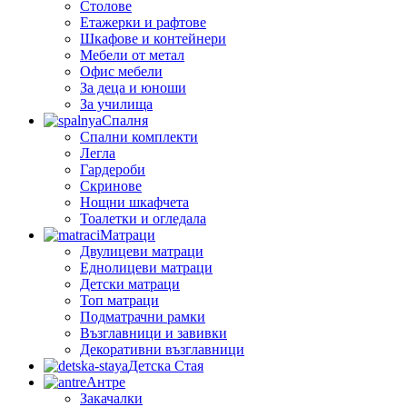
Столове
Етажерки и рафтове
Шкафове и контейнери
Мебели от метал
Офис мебели
За деца и юноши
За училища
Спалня
Спални комплекти
Легла
Гардероби
Скринове
Нощни шкафчета
Тоалетки и огледала
Матраци
Двулицеви матраци
Еднолицеви матраци
Детски матраци
Топ матраци
Подматрачни рамки
Възглавници и завивки
Декоративни възглавници
Детска Стая
Антре
Закачалки