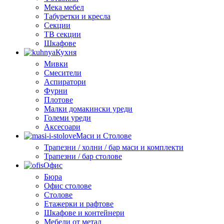
Мека мебел
Табуретки и кресла
Секции
ТВ секции
Шкафове
Кухня
Мивки
Смесители
Аспиратори
Фурни
Плотове
Малки домакински уреди
Големи уреди
Аксесоари
Маси и Столове
Трапезни / холни / бар маси и комплекти
Трапезни / бар столове
Офис
Бюра
Офис столове
Столове
Етажерки и рафтове
Шкафове и контейнери
Мебели от метал