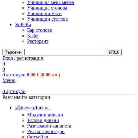
Училищна мека мебел
Училищна столова
Училищни маси
Училищни столове
ХоРеКа
Бар столове
Кафе
Ресторант
Търсене
Вход / регистрация
0
0
0
артикули
0.00
€
(0.00 лв.)
Меню
0
артикули
Разгледайте категории
Дневна
Модулни дивани
Ъглови дивани
Разгъваеми канапета
Релакс гарнитури
Фотьойли