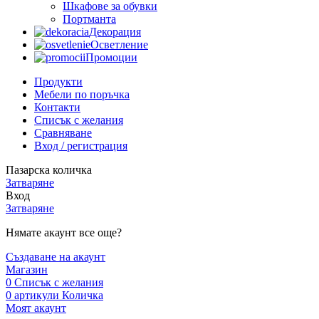
Шкафове за обувки
Портманта
Декорация
Осветление
Промоции
Продукти
Мебели по поръчка
Контакти
Списък с желания
Сравняване
Вход / регистрация
Пазарска количка
Затваряне
Вход
Затваряне
Нямате акаунт все още?
Създаване на акаунт
Магазин
0
Списък с желания
0
артикули
Количка
Моят акаунт