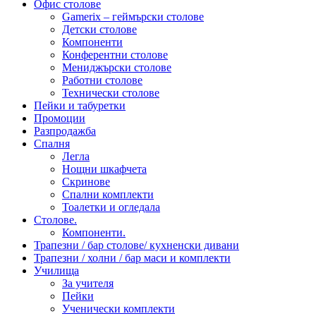
Офис столове
Gamerix – геймърски столове
Детски столове
Компоненти
Конферентни столове
Мениджърски столове
Работни столове
Технически столове
Пейки и табуретки
Промоции
Разпродажба
Спалня
Легла
Нощни шкафчета
Скринове
Спални комплекти
Тоалетки и огледала
Столове.
Компоненти.
Трапезни / бар столове/ кухненски дивани
Трапезни / холни / бар маси и комплекти
Училища
За учителя
Пейки
Ученически комплекти