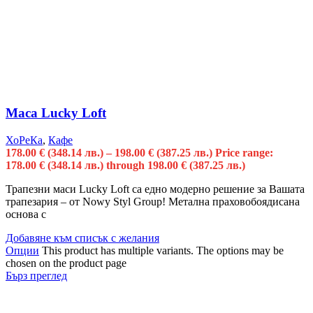
Маса Lucky Loft
ХоРеКа
,
Кафе
178.00
€
(348.14 лв.)
–
198.00
€
(387.25 лв.)
Price range:
178.00 € (348.14 лв.) through 198.00 € (387.25 лв.)
Трапезни маси Lucky Loft са едно модерно решение за Вашата
трапезария – от Nowy Styl Group! Метална праховобоядисана
основа с
Добавяне към списък с желания
Опции
This product has multiple variants. The options may be
chosen on the product page
Бърз преглед