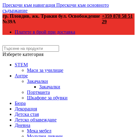
Прескочи към навигация
Прескочи към основното
съдържание
гр. Пловдив, жк. Тракия бул. Освобождение
+359 878 58 51
№39А
29
Платете в брой при доставка
Изберете категория
STEM
Маси за училище
Антре
Закачалки
Закачалки
Портманта
Шкафове за обувки
Бюра
Декорация
Детска стая
Детско обзавеждане
Дневна
Мека мебел
Модулни дивани