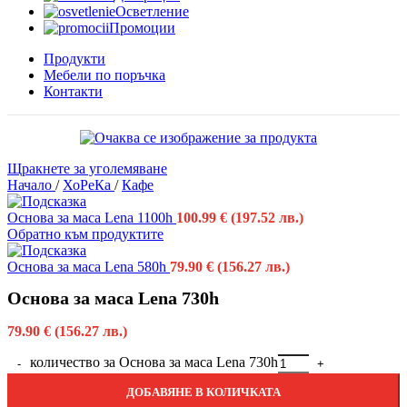
Осветление
Промоции
Продукти
Мебели по поръчка
Контакти
Щракнете за уголемяване
Начало
/
ХоРеКа
/
Кафе
Основа за маса Lena 1100h
100.99
€
(197.52 лв.)
Обратно към продуктите
Основа за маса Lena 580h
79.90
€
(156.27 лв.)
Основа за маса Lena 730h
79.90
€
(156.27 лв.)
количество за Основа за маса Lena 730h
ДОБАВЯНЕ В КОЛИЧКАТА