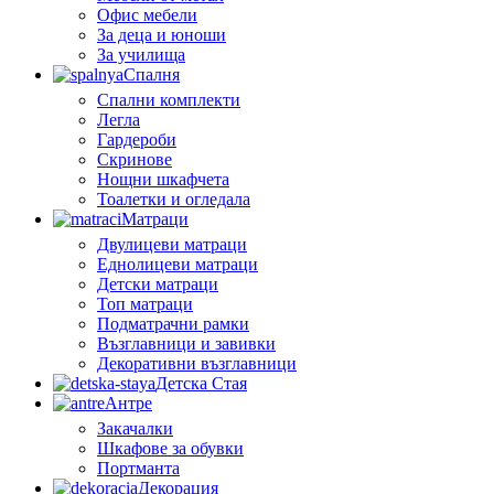
Офис мебели
За деца и юноши
За училища
Спалня
Спални комплекти
Легла
Гардероби
Скринове
Нощни шкафчета
Тоалетки и огледала
Матраци
Двулицеви матраци
Еднолицеви матраци
Детски матраци
Топ матраци
Подматрачни рамки
Възглавници и завивки
Декоративни възглавници
Детска Стая
Антре
Закачалки
Шкафове за обувки
Портманта
Декорация