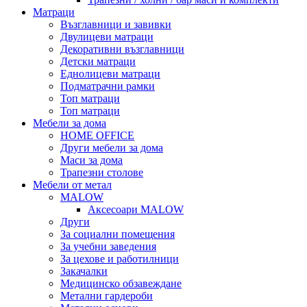
Матраци
Възглавници и завивки
Двулицеви матраци
Декоративни възглавници
Детски матраци
Еднолицеви матраци
Подматрачни рамки
Топ матраци
Топ матраци
Мебели за дома
HOME OFFICE
Други мебели за дома
Маси за дома
Трапезни столове
Мебели от метал
MALOW
Аксесоари MALOW
Други
За социални помещения
За учебни заведения
За цехове и работилници
Закачалки
Медицинско обзавеждане
Метални гардероби