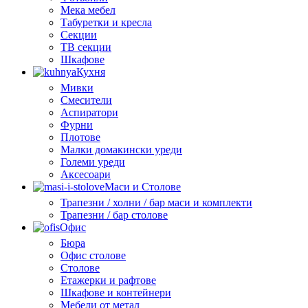
Мека мебел
Табуретки и кресла
Секции
ТВ секции
Шкафове
Кухня
Мивки
Смесители
Аспиратори
Фурни
Плотове
Малки домакински уреди
Големи уреди
Аксесоари
Маси и Столове
Трапезни / холни / бар маси и комплекти
Трапезни / бар столове
Офис
Бюра
Офис столове
Столове
Етажерки и рафтове
Шкафове и контейнери
Мебели от метал