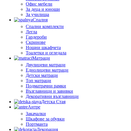
Офис мебели
За деца и юноши
За училища
Спалня
Спални комплекти
Легла
Гардероби
Скринове
Нощни шкафчета
Тоалетки и огледала
Матраци
Двулицеви матраци
Еднолицеви матраци
Детски матраци
Топ матраци
Подматрачни рамки
Възглавници и завивки
Декоративни възглавници
Детска Стая
Антре
Закачалки
Шкафове за обувки
Портманта
Декорация