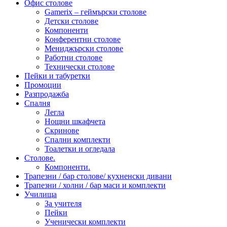
Офис столове
Gamerix – геймърски столове
Детски столове
Компоненти
Конферентни столове
Мениджърски столове
Работни столове
Технически столове
Пейки и табуретки
Промоции
Разпродажба
Спалня
Легла
Нощни шкафчета
Скринове
Спални комплекти
Тоалетки и огледала
Столове.
Компоненти.
Трапезни / бар столове/ кухненски дивани
Трапезни / холни / бар маси и комплекти
Училища
За учителя
Пейки
Ученически комплекти