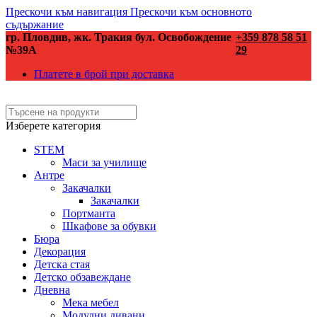
Прескочи към навигация
Прескочи към основното
съдържание
гр. Пловдив, жк. Тракия бул. Освобождение
+359 878 58 51
№39А
29
Платете в брой при доставка
Изберете категория
STEM
Маси за училище
Антре
Закачалки
Закачалки
Портманта
Шкафове за обувки
Бюра
Декорация
Детска стая
Детско обзавеждане
Дневна
Мека мебел
Модулни дивани