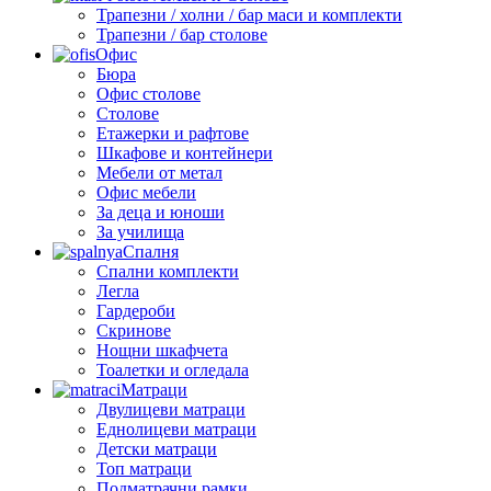
Трапезни / холни / бар маси и комплекти
Трапезни / бар столове
Офис
Бюра
Офис столове
Столове
Етажерки и рафтове
Шкафове и контейнери
Мебели от метал
Офис мебели
За деца и юноши
За училища
Спалня
Спални комплекти
Легла
Гардероби
Скринове
Нощни шкафчета
Тоалетки и огледала
Матраци
Двулицеви матраци
Еднолицеви матраци
Детски матраци
Топ матраци
Подматрачни рамки