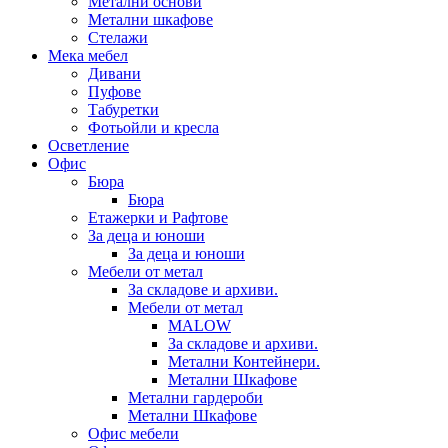
Метални основи
Метални шкафове
Стелажи
Мека мебел
Дивани
Пуфове
Табуретки
Фотьойли и кресла
Осветление
Офис
Бюра
Бюра
Етажерки и Рафтове
За деца и юноши
За деца и юноши
Мебели от метал
За складове и архиви.
Мебели от метал
MALOW
За складове и архиви.
Метални Контейнери.
Метални Шкафове
Метални гардероби
Метални Шкафове
Офис мебели