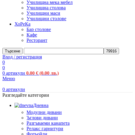
Училищна мека мебел
Училищна столова
Училищни маси
Училищни столове
ХоРеКа
Бар столове
Кафе
Ресторант
Търсене
Вход / регистрация
0
0
0
артикули
0.00
€
(0.00 лв.)
Меню
0
артикули
Разгледайте категории
Дневна
Модулни дивани
Ъглови дивани
Разгъваеми канапета
Релакс гарнитури
Фотьойли