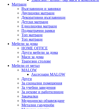
Матраци
Възглавници и завивки
Двулицеви матраци
Декоративни възглавници
Детски матраци
Еднолицеви матраци
Подматрачни рамки
Топ матраци
Топ матраци
Мебели за дома
HOME OFFICE
Други мебели за дома
Маси за дома
Трапезни столове
Мебели от метал
MALOW
Аксесоари MALOW
Други
За социални помещения
За учебни заведения
За цехове и работилници
Закачалки
Медицинско обзавеждане
Метални гардероби