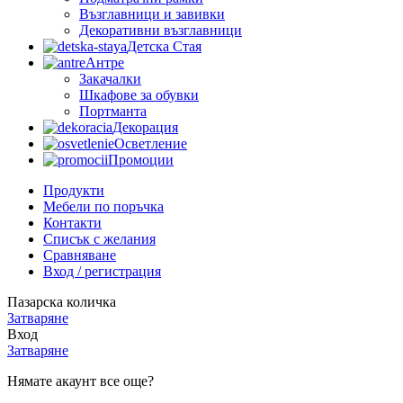
Възглавници и завивки
Декоративни възглавници
Детска Стая
Антре
Закачалки
Шкафове за обувки
Портманта
Декорация
Осветление
Промоции
Продукти
Мебели по поръчка
Контакти
Списък с желания
Сравняване
Вход / регистрация
Пазарска количка
Затваряне
Вход
Затваряне
Нямате акаунт все още?