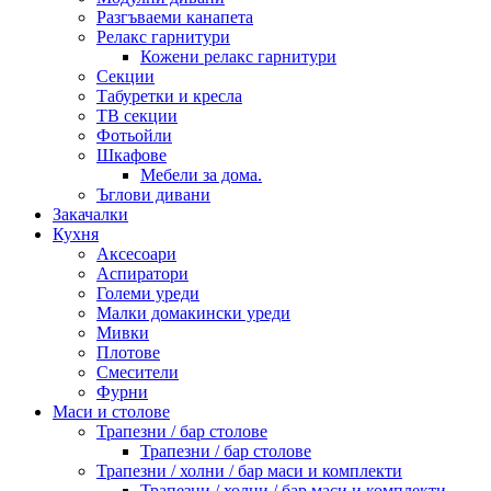
Разгъваеми канапета
Релакс гарнитури
Кожени релакс гарнитури
Секции
Табуретки и кресла
ТВ секции
Фотьойли
Шкафове
Мебели за дома.
Ъглови дивани
Закачалки
Кухня
Аксесоари
Аспиратори
Големи уреди
Малки домакински уреди
Мивки
Плотове
Смесители
Фурни
Маси и столове
Трапезни / бар столове
Трапезни / бар столове
Трапезни / холни / бар маси и комплекти
Трапезни / холни / бар маси и комплекти