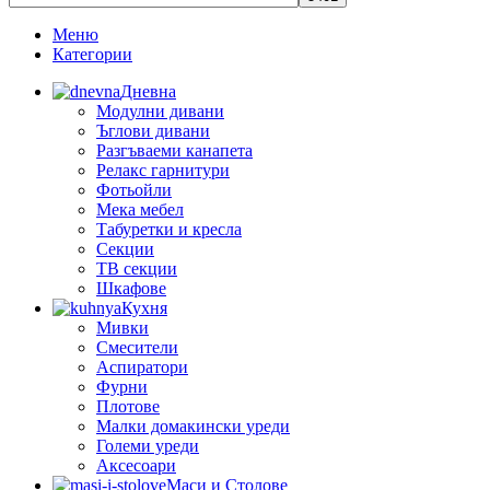
Меню
Категории
Дневна
Модулни дивани
Ъглови дивани
Разгъваеми канапета
Релакс гарнитури
Фотьойли
Мека мебел
Табуретки и кресла
Секции
ТВ секции
Шкафове
Кухня
Мивки
Смесители
Аспиратори
Фурни
Плотове
Малки домакински уреди
Големи уреди
Аксесоари
Маси и Столове