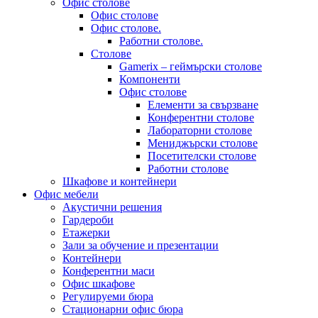
Офис столове
Офис столове
Офис столове.
Работни столове.
Столове
Gamerix – геймърски столове
Компоненти
Офис столове
Елементи за свързване
Конферентни столове
Лабораторни столове
Мениджърски столове
Посетителски столове
Работни столове
Шкафове и контейнери
Офис мебели
Акустични решения
Гардероби
Етажерки
Зали за обучение и презентации
Контейнери
Конферентни маси
Офис шкафове
Регулируеми бюра
Стационарни офис бюра