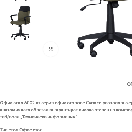
Щракнете за уголемяване
О
Офис стол 6002 от серия офис столове Carmen разполага с ер
анатомичната облегалка гарантират висока степен на комфо
таб/поле „Техническа информация“.
Тип стол Офис стол