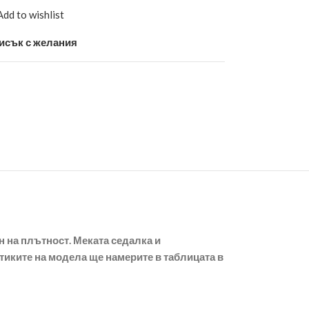
Add to wishlist
исък с желания
н на плътност. Меката седалка и
тиките на модела ще намерите в таблицата в