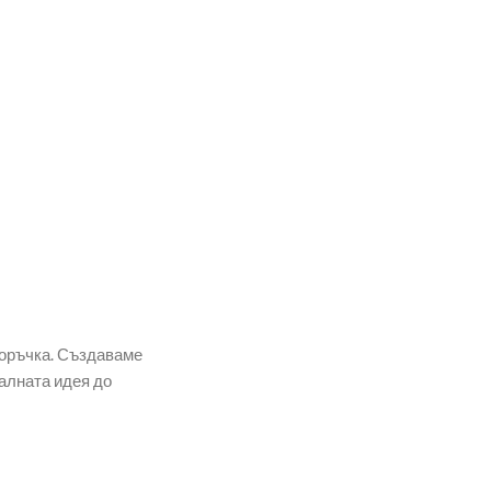
поръчка. Създаваме
алната идея до