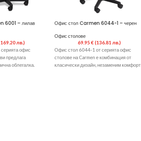
n 6001 – лилав
Офис стол Carmen 6044-1 – черен
Офис столове
(169.20 лв.)
69.95
€
(136.81 лв.)
 серията офис
Офис стол 6044-1 от серията офис
 ви предлага
столове на Carmen е комбинация от
ична облегалка.
класически дизайн, незаменим комфорт
аска с висока
практичност. Изцяло изработен