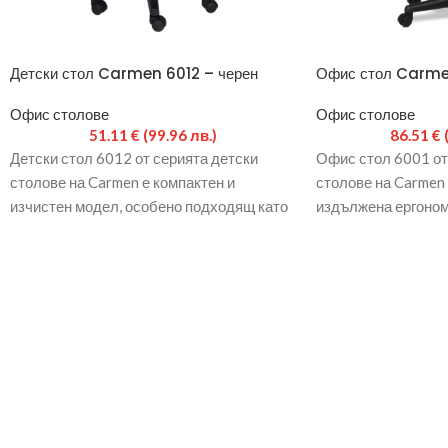
Детски стол Carmen 6012 – черен
Офис стол Carme
Офис столове
Офис столове
51.11
€
(99.96 лв.)
86.51
€
Детски стол 6012 от серията детски
Офис стол 6001 от
столове на Carmen е компактен и
столове на Carmen
изчистен модел, особено подходящ като
издължена ергоном
детски стол за
Изработен е от дам