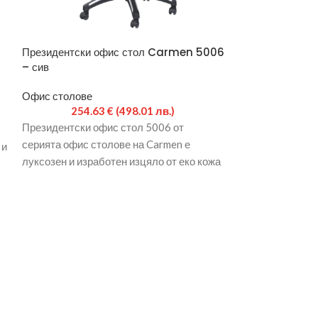
Президентски офис стол Carmen 5006
Президентски 
– сив
– бял
Офис столове
Офис столове
254.63
€
(498.01 лв.)
114.
Президентски офис стол 5006 от
Президентският
серията офис столове на Carmen е
серията офис ст
 и
луксозен и изработен изцяло от еко кожа
комфортен моде
в два
висока облегалк