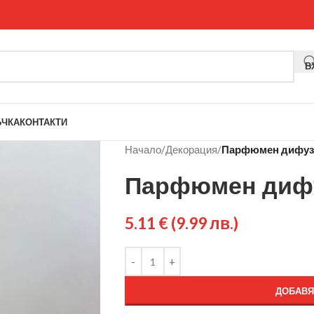
В
ЪЧКА
КОНТАКТИ
Начало
/
Декорация
/
Парфюмен дифузе
Парфюмен дифу
5.11
€
(9.99 лв.)
ДОБАВЯ