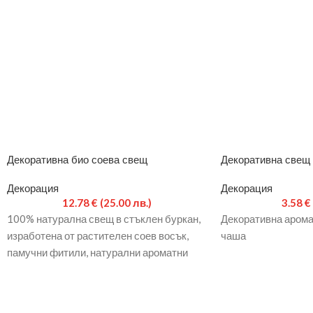
Декоративна био соева свещ
Декоративна свещ 
Декорация
Декорация
12.78
€
(25.00 лв.)
3.58
€
100% натурална свещ в стъклен буркан,
Декоративна арома
изработена от растителен соев восък,
чаша
памучни фитили, натурални ароматни
масла, оцветители за свещи. Подходящ