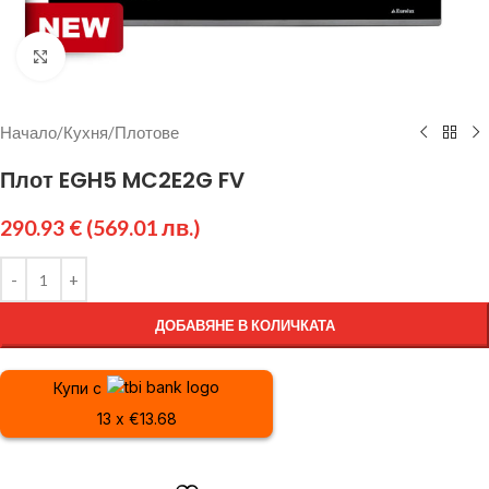
Щракнете за уголемяване
Начало
/
Кухня
/
Плотове
Плот EGH5 MC2E2G FV
290.93
€
(569.01 лв.)
ДОБАВЯНЕ В КОЛИЧКАТА
Купи с
13 x €13.68