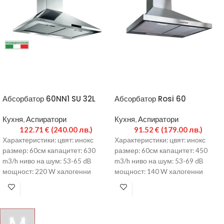
Абсорбатор 60NN1 SU 32L
Абсорбатор Rosi 60
Кухня
,
Аспиратори
Кухня
,
Аспиратори
122.71
€
(240.00 лв.)
91.52
€
(179.00 лв.)
Характеристики: цвят: инокс
Характеристики: цвят: инокс
размер: 60см капацитет: 630
размер: 60см капацитет: 450
m3/h ниво на шум: 53-65 dB
m3/h ниво на шум: 53-69 dB
мощност: 220 W халогенни
мощност: 140 W халогенни
лампи push бутони
лампи push бутони