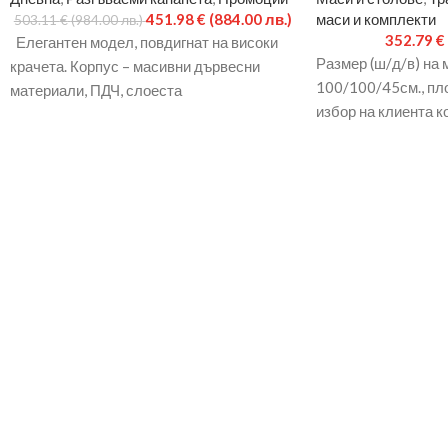
451.98
€
(884.00 лв.)
маси и комплекти
503.11
€
(984.00 лв.)
352.79
€
Елегантен модел, повдигнат на високи
Размер (ш/д/в) на 
крачета. Корпус – масивни дървесни
100/100/45см., пло
материали, ПДЧ, слоеста
избор на клиента 
дървесина:седални части – зиг- заг
е ЧЕРНА
пружини.