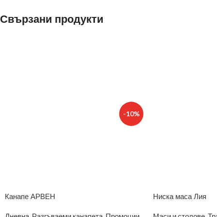
Свързани продукти
-10%
Канапе АРВЕН
Ниска маса Лия
Дневна
,
Разгъваеми канапета
,
Промоции
Маси и столове
,
Тр