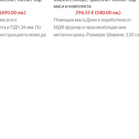
маси и комплекти
(690.00 лв.)
296.55
€
(580.00 лв.)
масата е
Помощна маса Дони е изработена от
та е ПДЧ 36 мм. По
МДФ фурнир и праховобоядисани
конструкцията може да
метални крака. Размери: Ширина: 120 с
Височина: 90 см. Дълбочина