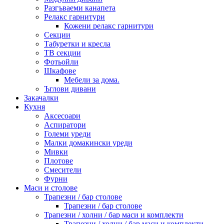
Разгъваеми канапета
Релакс гарнитури
Кожени релакс гарнитури
Секции
Табуретки и кресла
ТВ секции
Фотьойли
Шкафове
Мебели за дома.
Ъглови дивани
Закачалки
Кухня
Аксесоари
Аспиратори
Големи уреди
Малки домакински уреди
Мивки
Плотове
Смесители
Фурни
Маси и столове
Трапезни / бар столове
Трапезни / бар столове
Трапезни / холни / бар маси и комплекти
Трапезни / холни / бар маси и комплекти