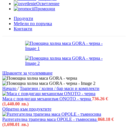
Осветление
Промоции
Продукти
Мебели по поръчка
Контакти
Щракнете за уголемяване
Начало
/
Трапезни / холни / бар маси и комплекти
Маса с повдигащ механизъм ONOTO - черна
736.26
€
(1,440.00 лв.)
Обратно към продуктите
Разтегателна трапезна маса OPOLE - тъмносива
868.18
€
(1,698.01 лв.)