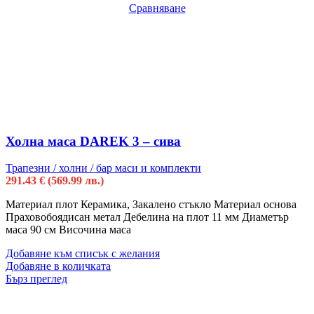
Сравняване
Холна маса DAREK 3 – сива
Трапезни / холни / бар маси и комплекти
291.43
€
(569.99 лв.)
Материал плот Керамика, Закалено стъкло Материал основа
Праховобоядисан метал Дебелина на плот 11 мм Диаметър
маса 90 см Височина маса
Добавяне към списък с желания
Добавяне в количката
Бърз преглед