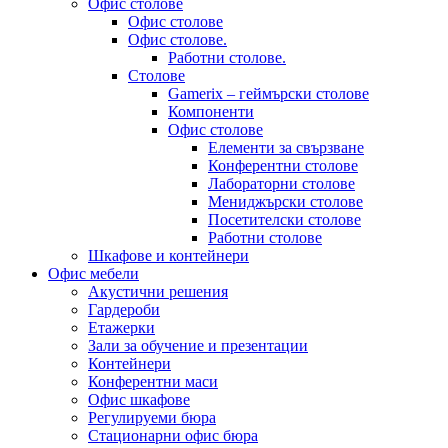
Офис столове
Офис столове
Офис столове.
Работни столове.
Столове
Gamerix – геймърски столове
Компоненти
Офис столове
Елементи за свързване
Конферентни столове
Лабораторни столове
Мениджърски столове
Посетителски столове
Работни столове
Шкафове и контейнери
Офис мебели
Акустични решения
Гардероби
Етажерки
Зали за обучение и презентации
Контейнери
Конферентни маси
Офис шкафове
Регулируеми бюра
Стационарни офис бюра