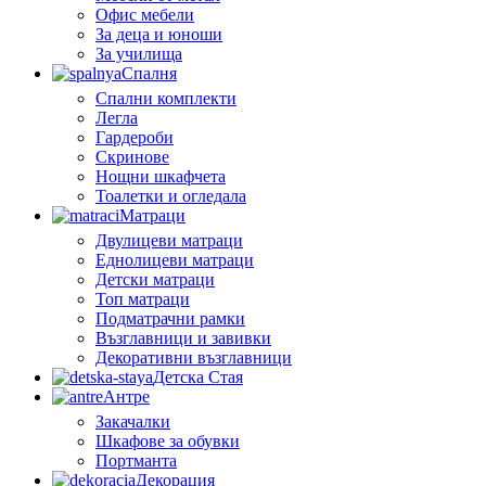
Офис мебели
За деца и юноши
За училища
Спалня
Спални комплекти
Легла
Гардероби
Скринове
Нощни шкафчета
Тоалетки и огледала
Матраци
Двулицеви матраци
Еднолицеви матраци
Детски матраци
Топ матраци
Подматрачни рамки
Възглавници и завивки
Декоративни възглавници
Детска Стая
Антре
Закачалки
Шкафове за обувки
Портманта
Декорация