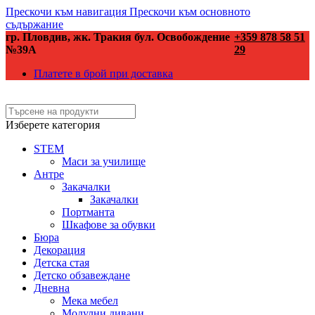
Прескочи към навигация
Прескочи към основното
съдържание
гр. Пловдив, жк. Тракия бул. Освобождение
+359 878 58 51
№39А
29
Платете в брой при доставка
Изберете категория
STEM
Маси за училище
Антре
Закачалки
Закачалки
Портманта
Шкафове за обувки
Бюра
Декорация
Детска стая
Детско обзавеждане
Дневна
Мека мебел
Модулни дивани