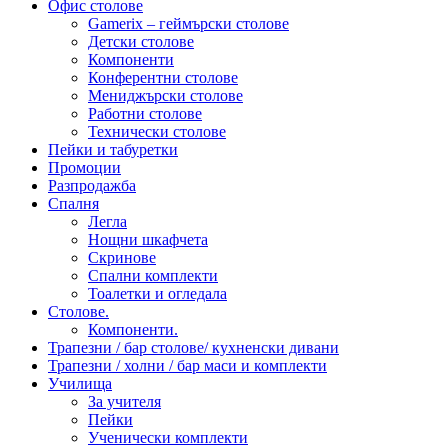
Офис столове
Gamerix – геймърски столове
Детски столове
Компоненти
Конферентни столове
Мениджърски столове
Работни столове
Технически столове
Пейки и табуретки
Промоции
Разпродажба
Спалня
Легла
Нощни шкафчета
Скринове
Спални комплекти
Тоалетки и огледала
Столове.
Компоненти.
Трапезни / бар столове/ кухненски дивани
Трапезни / холни / бар маси и комплекти
Училища
За учителя
Пейки
Ученически комплекти