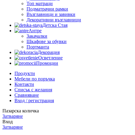
Топ матраци
Подматрачни рамки
Възглавници и завивки
Декоративни възглавници
Детска Стая
Антре
Закачалки
Шкафове за обувки
Портманта
Декорация
Осветление
Промоции
Продукти
Мебели по поръчка
Контакти
Списък с желания
Сравняване
Вход / регистрация
Пазарска количка
Затваряне
Вход
Затваряне