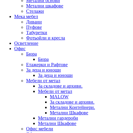
Метални основи
Метални шкафове
Стелажи
Мека мебел
Дивани
Пуфове
Табуретки
Фотьойли и кресла
Осветление
Офис
Бюра
Бюра
Етажерки и Рафтове
За деца и юноши
За деца и юноши
Мебели от метал
За складове и архиви.
Мебели от метал
MALOW
За складове и архиви.
Метални Контейнери.
Метални Шкафове
Метални гардероби
Метални Шкафове
Офис мебели