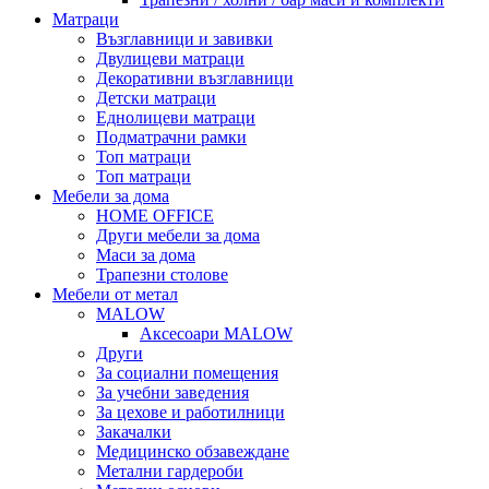
Матраци
Възглавници и завивки
Двулицеви матраци
Декоративни възглавници
Детски матраци
Еднолицеви матраци
Подматрачни рамки
Топ матраци
Топ матраци
Мебели за дома
HOME OFFICE
Други мебели за дома
Маси за дома
Трапезни столове
Мебели от метал
MALOW
Аксесоари MALOW
Други
За социални помещения
За учебни заведения
За цехове и работилници
Закачалки
Медицинско обзавеждане
Метални гардероби