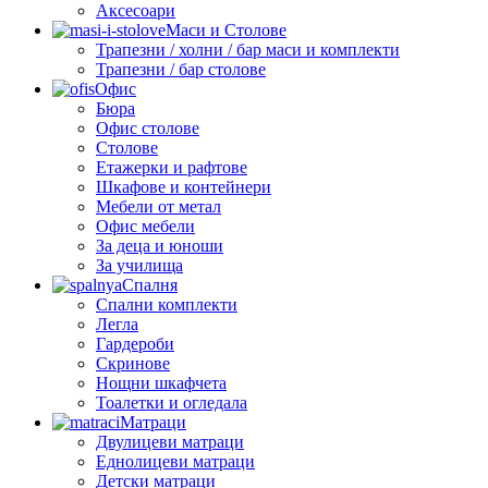
Аксесоари
Маси и Столове
Трапезни / холни / бар маси и комплекти
Трапезни / бар столове
Офис
Бюра
Офис столове
Столове
Етажерки и рафтове
Шкафове и контейнери
Мебели от метал
Офис мебели
За деца и юноши
За училища
Спалня
Спални комплекти
Легла
Гардероби
Скринове
Нощни шкафчета
Тоалетки и огледала
Матраци
Двулицеви матраци
Еднолицеви матраци
Детски матраци