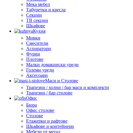
Мека мебел
Табуретки и кресла
Секции
ТВ секции
Шкафове
Кухня
Мивки
Смесители
Аспиратори
Фурни
Плотове
Малки домакински уреди
Големи уреди
Аксесоари
Маси и Столове
Трапезни / холни / бар маси и комплекти
Трапезни / бар столове
Офис
Бюра
Офис столове
Столове
Етажерки и рафтове
Шкафове и контейнери
Мебели от метал