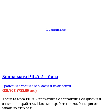
Сравняване
Холна маса PILA 2 – бяла
Трапезни / холни / бар маси и комплекти
386.53
€
(755.99 лв.)
Холната маса PILA 2 впечатлява с елегантния си дизайн и
изискана изработка. Плотът, изработен в комбинация от
закалено стъкло и