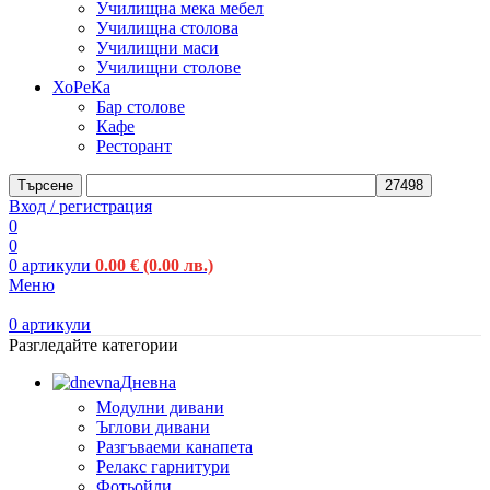
Училищна мека мебел
Училищна столова
Училищни маси
Училищни столове
ХоРеКа
Бар столове
Кафе
Ресторант
Търсене
Вход / регистрация
0
0
0
артикули
0.00
€
(0.00 лв.)
Меню
0
артикули
Разгледайте категории
Дневна
Модулни дивани
Ъглови дивани
Разгъваеми канапета
Релакс гарнитури
Фотьойли