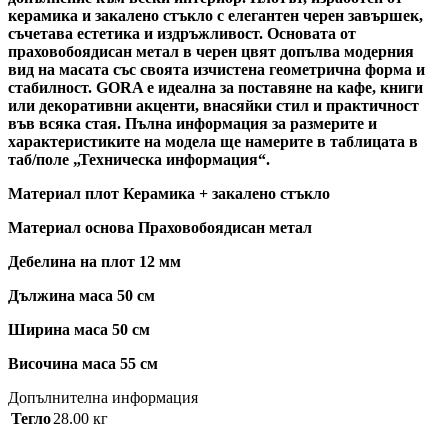
керамика и закалено стъкло с елегантен черен завършек,
съчетава естетика и издръжливост. Основата от
праховобоядисан метал в черен цвят допълва модерния
вид на масата със своята изчистена геометрична форма и
стабилност. GORA е идеална за поставяне на кафе, книги
или декоративни акценти, внасяйки стил и практичност
във всяка стая. Пълна информация за размерите и
характеристиките на модела ще намерите в таблицата в
таб/поле „Техническа информация“.
Материал плот Керамика + закалено стъкло
Материал основа Праховобоядисан метал
Дебелина на плот 12 мм
Дължина маса 50 см
Ширина маса 50 см
Височина маса 55 см
Допълнителна информация
Тегло
28.00 кг