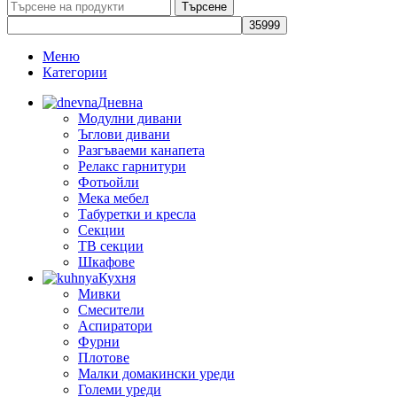
Търсене
Меню
Категории
Дневна
Модулни дивани
Ъглови дивани
Разгъваеми канапета
Релакс гарнитури
Фотьойли
Мека мебел
Табуретки и кресла
Секции
ТВ секции
Шкафове
Кухня
Мивки
Смесители
Аспиратори
Фурни
Плотове
Малки домакински уреди
Големи уреди