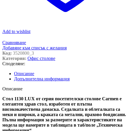
Add to wishlist
Сравняване
Добавяне към списък с желания
Код:
3520800_3
Категория:
Офис столове
Споделяне:
Описание
Допълнителна информация
Описание
Стол 1130 LUX от серия посетителски столове Carmen е
елегантен здрав стол, изработен от плътна
висококачествена дамаска. Седалката и облегалката са
меки и широки, а краката са метални, прахово боядисани.
Пълна информация за размерите и характеристиките на
модела ще намерите в таблицата в таб/поле „Техническа
информация“.