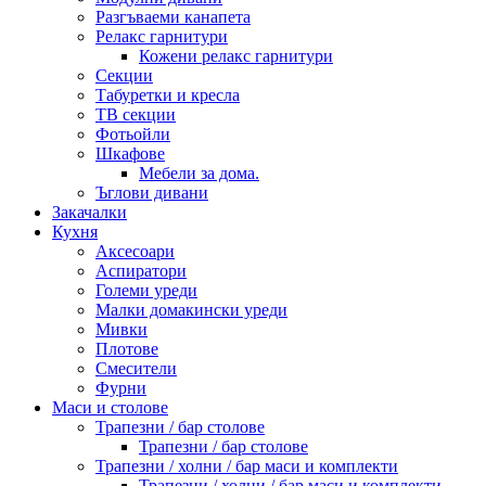
Разгъваеми канапета
Релакс гарнитури
Кожени релакс гарнитури
Секции
Табуретки и кресла
ТВ секции
Фотьойли
Шкафове
Мебели за дома.
Ъглови дивани
Закачалки
Кухня
Аксесоари
Аспиратори
Големи уреди
Малки домакински уреди
Мивки
Плотове
Смесители
Фурни
Маси и столове
Трапезни / бар столове
Трапезни / бар столове
Трапезни / холни / бар маси и комплекти
Трапезни / холни / бар маси и комплекти