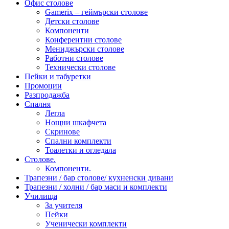
Офис столове
Gamerix – геймърски столове
Детски столове
Компоненти
Конферентни столове
Мениджърски столове
Работни столове
Технически столове
Пейки и табуретки
Промоции
Разпродажба
Спалня
Легла
Нощни шкафчета
Скринове
Спални комплекти
Тоалетки и огледала
Столове.
Компоненти.
Трапезни / бар столове/ кухненски дивани
Трапезни / холни / бар маси и комплекти
Училища
За учителя
Пейки
Ученически комплекти