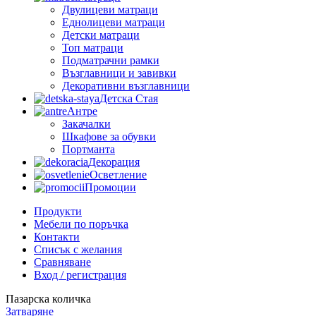
Двулицеви матраци
Еднолицеви матраци
Детски матраци
Топ матраци
Подматрачни рамки
Възглавници и завивки
Декоративни възглавници
Детска Стая
Антре
Закачалки
Шкафове за обувки
Портманта
Декорация
Осветление
Промоции
Продукти
Мебели по поръчка
Контакти
Списък с желания
Сравняване
Вход / регистрация
Пазарска количка
Затваряне