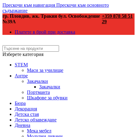
Прескочи към навигация
Прескочи към основното
съдържание
гр. Пловдив, жк. Тракия бул. Освобождение
+359 878 58 51
№39А
29
Платете в брой при доставка
Изберете категория
STEM
Маси за училище
Антре
Закачалки
Закачалки
Портманта
Шкафове за обувки
Бюра
Декорация
Детска стая
Детско обзавеждане
Дневна
Мека мебел
Модулни дивани