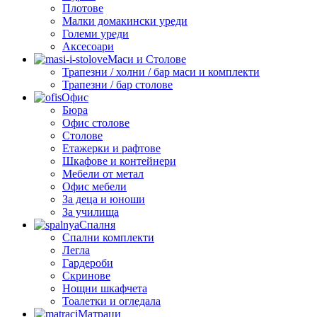
Плотове
Малки домакински уреди
Големи уреди
Аксесоари
Маси и Столове
Трапезни / холни / бар маси и комплекти
Трапезни / бар столове
Офис
Бюра
Офис столове
Столове
Етажерки и рафтове
Шкафове и контейнери
Мебели от метал
Офис мебели
За деца и юноши
За училища
Спалня
Спални комплекти
Легла
Гардероби
Скринове
Нощни шкафчета
Тоалетки и огледала
Матраци