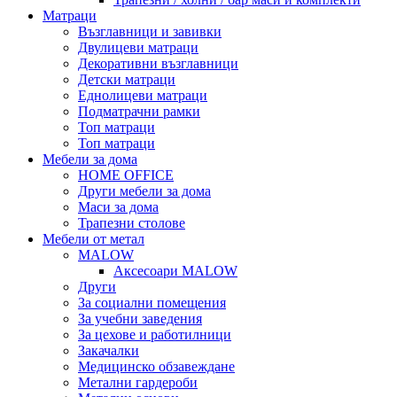
Матраци
Възглавници и завивки
Двулицеви матраци
Декоративни възглавници
Детски матраци
Еднолицеви матраци
Подматрачни рамки
Топ матраци
Топ матраци
Мебели за дома
HOME OFFICE
Други мебели за дома
Маси за дома
Трапезни столове
Мебели от метал
MALOW
Аксесоари MALOW
Други
За социални помещения
За учебни заведения
За цехове и работилници
Закачалки
Медицинско обзавеждане
Метални гардероби