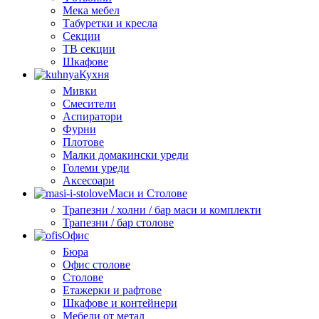
Мека мебел
Табуретки и кресла
Секции
ТВ секции
Шкафове
Кухня
Мивки
Смесители
Аспиратори
Фурни
Плотове
Малки домакински уреди
Големи уреди
Аксесоари
Маси и Столове
Трапезни / холни / бар маси и комплекти
Трапезни / бар столове
Офис
Бюра
Офис столове
Столове
Етажерки и рафтове
Шкафове и контейнери
Мебели от метал