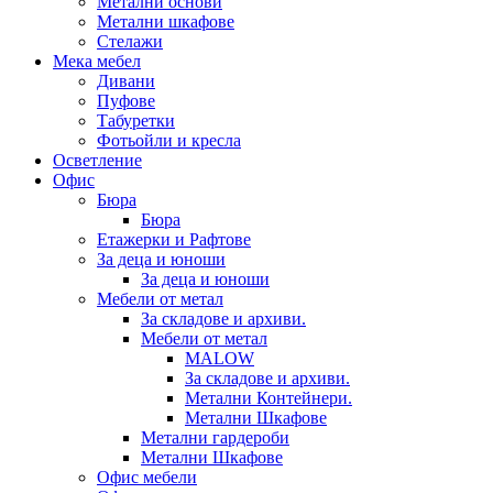
Метални основи
Метални шкафове
Стелажи
Мека мебел
Дивани
Пуфове
Табуретки
Фотьойли и кресла
Осветление
Офис
Бюра
Бюра
Етажерки и Рафтове
За деца и юноши
За деца и юноши
Мебели от метал
За складове и архиви.
Мебели от метал
MALOW
За складове и архиви.
Метални Контейнери.
Метални Шкафове
Метални гардероби
Метални Шкафове
Офис мебели