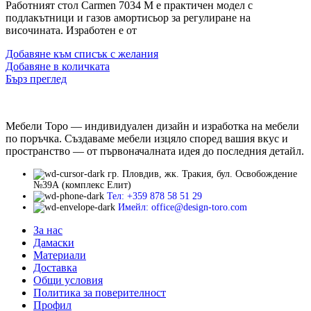
Работният стол Carmen 7034 М е практичен модел с
подлакътници и газов амортисьор за регулиране на
височината. Изработен е от
Добавяне към списък с желания
Добавяне в количката
Бърз преглед
Мебели Торо — индивидуален дизайн и изработка на мебели
по поръчка. Създаваме мебели изцяло според вашия вкус и
пространство — от първоначалната идея до последния детайл.
гр. Пловдив, жк. Тракия, бул. Освобождение
№39А (комплекс Елит)
Тел: +359 878 58 51 29
Имейл: office@design-toro.com
За нас
Дамаски
Материали
Доставка
Общи условия
Политика за поверителност
Профил