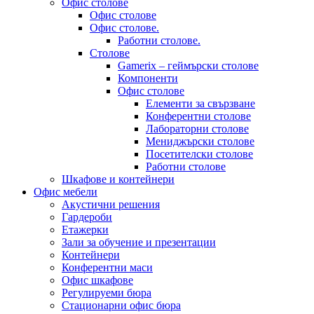
Офис столове
Офис столове
Офис столове.
Работни столове.
Столове
Gamerix – геймърски столове
Компоненти
Офис столове
Елементи за свързване
Конферентни столове
Лабораторни столове
Мениджърски столове
Посетителски столове
Работни столове
Шкафове и контейнери
Офис мебели
Акустични решения
Гардероби
Етажерки
Зали за обучение и презентации
Контейнери
Конферентни маси
Офис шкафове
Регулируеми бюра
Стационарни офис бюра