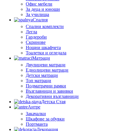
Офис мебели
За деца и юноши
За училища
Спалня
Спални комплекти
Легла
Гардероби
Скринове
Нощни шкафчета
Тоалетки и огледала
Матраци
Двулицеви матраци
Еднолицеви матраци
Детски матраци
Топ матраци
Подматрачни рамки
Възглавници и завивки
Декоративни възглавници
Детска Стая
Антре
Закачалки
Шкафове за обувки
Портманта
Декорация