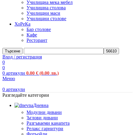
Училищна мека мебел
Училищна столова
Училищни маси
Училищни столове
ХоРеКа
Бар столове
Кафе
Ресторант
Търсене
Вход / регистрация
0
0
0
артикули
0.00
€
(0.00 лв.)
Меню
0
артикули
Разгледайте категории
Дневна
Модулни дивани
Ъглови дивани
Разгъваеми канапета
Релакс гарнитури
Фотьойли