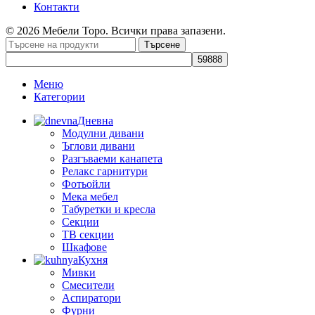
Контакти
© 2026 Мебели Торо. Всички права запазени.
Търсене
Меню
Категории
Дневна
Модулни дивани
Ъглови дивани
Разгъваеми канапета
Релакс гарнитури
Фотьойли
Мека мебел
Табуретки и кресла
Секции
ТВ секции
Шкафове
Кухня
Мивки
Смесители
Аспиратори
Фурни