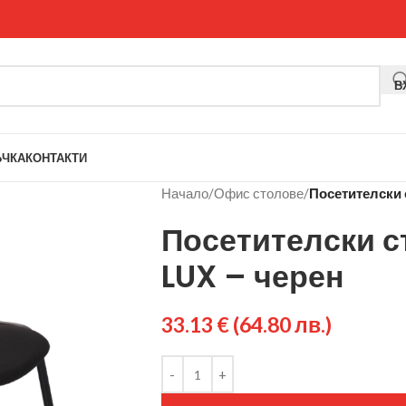
В
ЪЧКА
КОНТАКТИ
Начало
/
Офис столове
/
Посетителски 
Посетителски с
LUX – черен
33.13
€
(64.80 лв.)