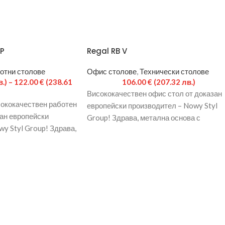
TP
Regal RB V
отни столове
Офис столове
,
Технически столове
.)
–
122.00
€
(238.61
106.00
€
(207.32 лв.)
Висококачествен офис стол от доказан
исококачествен работен
европейски производител – Nowy Styl
зан европейски
Group! Здрава, метална основа с
y Styl Group! Здрава,
пластмасови декоративни елементи.
 хромирано
Газов амортисьор