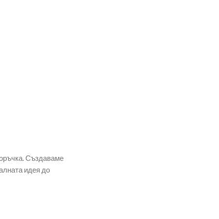
поръчка. Създаваме
алната идея до