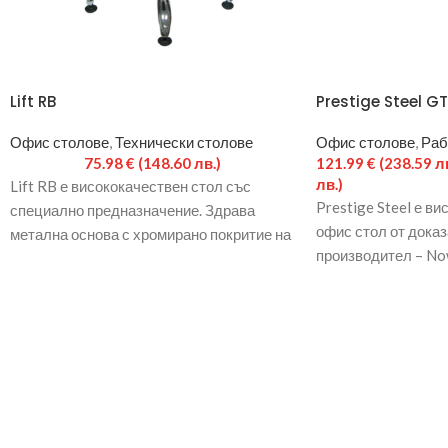
Lift RB
Prestige Steel G
Офис столове
,
Технически столове
Офис столове
,
Раб
75.98
€
(148.60 лв.)
121.99
€
(238.59 лв
лв.)
Lift RB е висококачествен стол със
Prestige Steel е в
специално предназначение. Здрава
офис стол от дока
метална основа с хромирано покритие на
производител – Now
стъпки. Газов амортисьор за плавно
метална основа, с