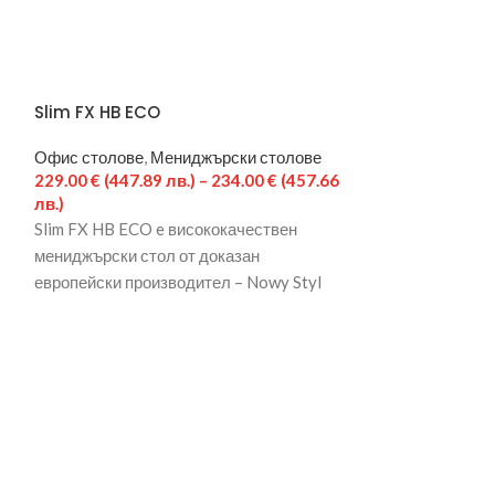
Slim FX HB ECO
Ергономичен с
зелен
Офис столове
,
Мениджърски столове
229.00
€
(447.89 лв.)
–
234.00
€
(457.66
Офис столове
лв.)
122.
Slim FX HB ECO e висококачествен
Ергономичен ст
мениджърски стол от доказан
създаден, за да
европейски производител – Nowy Styl
работното мяст
Group! Метална основа с хромирано
кът. Моделът за