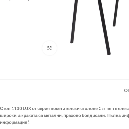
Щракнете за уголемяване
О
Стол 1130 LUX от серия посетителски столове Carmen е елега
широки, а краката са метални, прахово боядисани. Пълна ин
информация“.