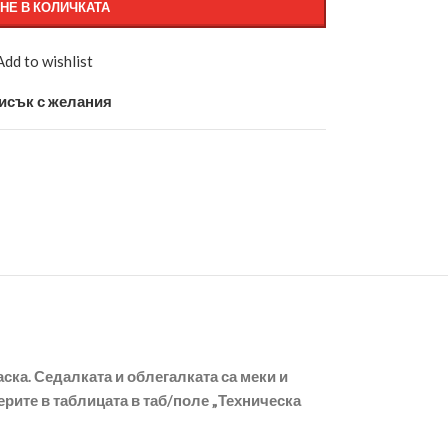
НЕ В КОЛИЧКАТА
Add to wishlist
исък с желания
ска. Седалката и облегалката са меки и
рите в таблицата в таб/поле „Техническа