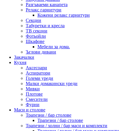
Разгъваеми канапета
Релакс гарнитури
Кожени релакс гарнитури
Секции
Табуретки и кресла
ТВ секции
Фотьойли
Шкафове
Мебели за дома.
Ъглови дивани
Закачалки
Кухня
Аксесоари
Аспиратори
Големи уреди
Малки домакински уреди
Мивки
Плотове
Смесители
Фурни
Маси и столове
Трапезни / бар столове
Трапезни / бар столове
Трапезни / холни / бар маси и комплекти
Трапезни / холни / бар маси и комплекти