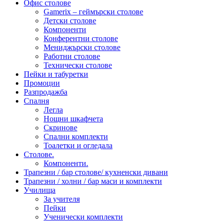
Офис столове
Gamerix – геймърски столове
Детски столове
Компоненти
Конферентни столове
Мениджърски столове
Работни столове
Технически столове
Пейки и табуретки
Промоции
Разпродажба
Спалня
Легла
Нощни шкафчета
Скринове
Спални комплекти
Тоалетки и огледала
Столове.
Компоненти.
Трапезни / бар столове/ кухненски дивани
Трапезни / холни / бар маси и комплекти
Училища
За учителя
Пейки
Ученически комплекти