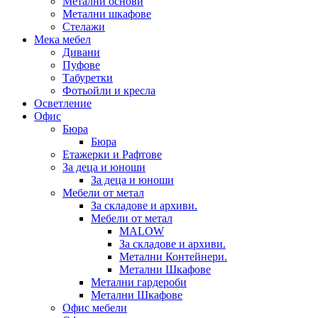
Метални основи
Метални шкафове
Стелажи
Мека мебел
Дивани
Пуфове
Табуретки
Фотьойли и кресла
Осветление
Офис
Бюра
Бюра
Етажерки и Рафтове
За деца и юноши
За деца и юноши
Мебели от метал
За складове и архиви.
Мебели от метал
MALOW
За складове и архиви.
Метални Контейнери.
Метални Шкафове
Метални гардероби
Метални Шкафове
Офис мебели