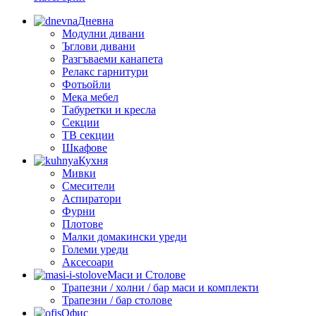
Дневна
Модулни дивани
Ъглови дивани
Разгъваеми канапета
Релакс гарнитури
Фотьойли
Мека мебел
Табуретки и кресла
Секции
ТВ секции
Шкафове
Кухня
Мивки
Смесители
Аспиратори
Фурни
Плотове
Малки домакински уреди
Големи уреди
Аксесоари
Маси и Столове
Трапезни / холни / бар маси и комплекти
Трапезни / бар столове
Офис