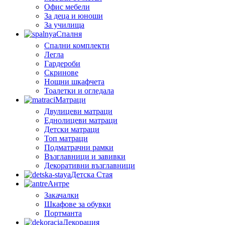
Офис мебели
За деца и юноши
За училища
Спалня
Спални комплекти
Легла
Гардероби
Скринове
Нощни шкафчета
Тоалетки и огледала
Матраци
Двулицеви матраци
Еднолицеви матраци
Детски матраци
Топ матраци
Подматрачни рамки
Възглавници и завивки
Декоративни възглавници
Детска Стая
Антре
Закачалки
Шкафове за обувки
Портманта
Декорация