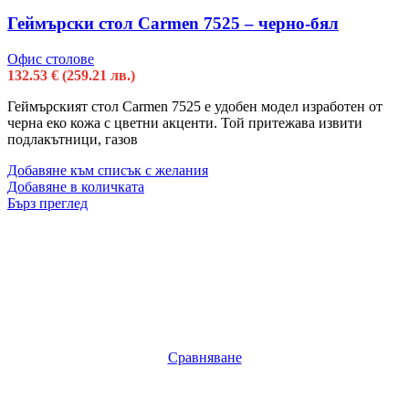
Геймърски стол Carmen 7525 – черно-бял
Офис столове
132.53
€
(259.21 лв.)
Геймърският стол Carmen 7525 е удобен модел изработен от
черна еко кожа с цветни акценти. Той притежава извити
подлакътници, газов
Добавяне към списък с желания
Добавяне в количката
Бърз преглед
Сравняване