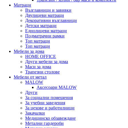
Матраци
Възглавници и завивки
Двулицеви матраци
Декоративни възглавници
Детски матраци
Еднолицеви матраци
Подматрачни рамки
Топ матраци
Топ матраци
Мебели за дома
HOME OFFICE
Други мебели за дома
Маси за дома
Трапезни столове
Мебели от метал
MALOW
Аксесоари MALOW
Други
За социални помещения
За учебни заведения
За цехове и работилници
Закачалки
Медицинско обзавеждане
Метални гардероби