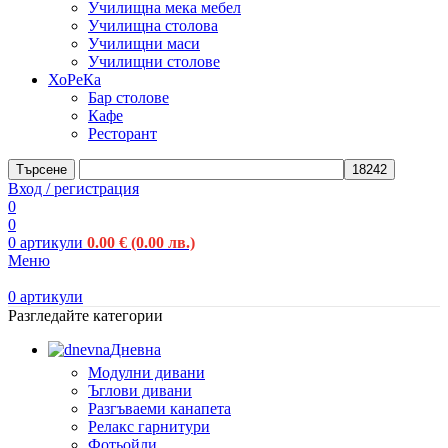
Училищна мека мебел
Училищна столова
Училищни маси
Училищни столове
ХоРеКа
Бар столове
Кафе
Ресторант
Търсене
Вход / регистрация
0
0
0
артикули
0.00
€
(0.00 лв.)
Меню
0
артикули
Разгледайте категории
Дневна
Модулни дивани
Ъглови дивани
Разгъваеми канапета
Релакс гарнитури
Фотьойли