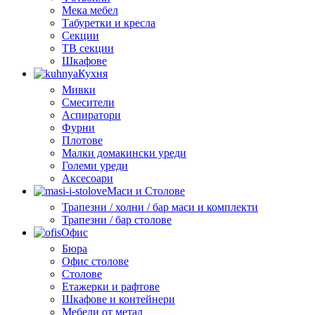
Мека мебел
Табуретки и кресла
Секции
ТВ секции
Шкафове
Кухня
Мивки
Смесители
Аспиратори
Фурни
Плотове
Малки домакински уреди
Големи уреди
Аксесоари
Маси и Столове
Трапезни / холни / бар маси и комплекти
Трапезни / бар столове
Офис
Бюра
Офис столове
Столове
Етажерки и рафтове
Шкафове и контейнери
Мебели от метал