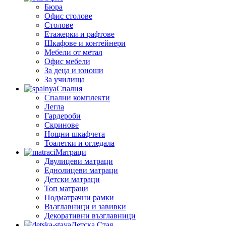
Бюра
Офис столове
Столове
Етажерки и рафтове
Шкафове и контейнери
Мебели от метал
Офис мебели
За деца и юноши
За училища
Спалня
Спални комплекти
Легла
Гардероби
Скринове
Нощни шкафчета
Тоалетки и огледала
Матраци
Двулицеви матраци
Еднолицеви матраци
Детски матраци
Топ матраци
Подматрачни рамки
Възглавници и завивки
Декоративни възглавници
Детска Стая