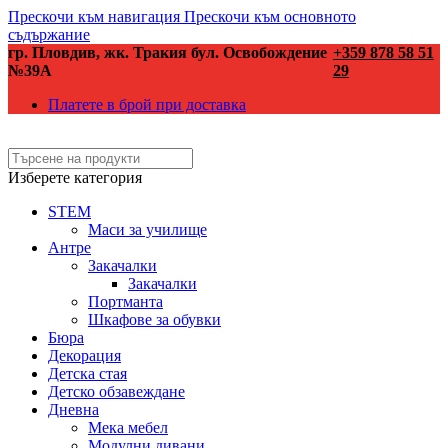
Прескочи към навигация
Прескочи към основното
съдържание
гр. Пловдив, жк. Тракия бул. Освобождение
+359 878 58 51
№39А
29
Платете в брой при доставка
Изберете категория
STEM
Маси за училище
Антре
Закачалки
Закачалки
Портманта
Шкафове за обувки
Бюра
Декорация
Детска стая
Детско обзавеждане
Дневна
Мека мебел
Модулни дивани