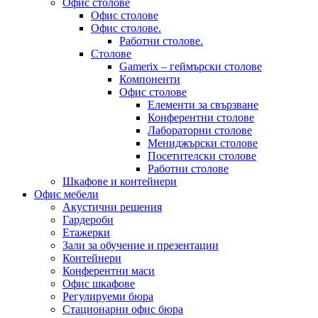
Офис столове
Офис столове
Офис столове.
Работни столове.
Столове
Gamerix – геймърски столове
Компоненти
Офис столове
Елементи за свързване
Конферентни столове
Лабораторни столове
Мениджърски столове
Посетителски столове
Работни столове
Шкафове и контейнери
Офис мебели
Акустични решения
Гардероби
Етажерки
Зали за обучение и презентации
Контейнери
Конферентни маси
Офис шкафове
Регулируеми бюра
Стационарни офис бюра