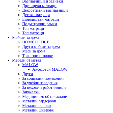
Възглавници и завивки
Двулицеви матраци
Декоративни възглавници
Детски матраци
Еднолицеви матраци
Подматрачни рамки
Топ матраци
Топ матраци
Мебели за дома
HOME OFFICE
Други мебели за дома
Маси за дома
Трапезни столове
Мебели от метал
MALOW
Аксесоари MALOW
Други
За социални помещения
За учебни заведения
За цехове и работилници
Закачалки
Медицинско обзавеждане
Метални гардероби
Метални основи
Метални шкафове