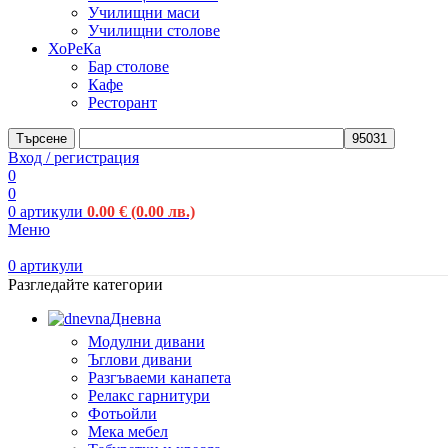
Училищни маси
Училищни столове
ХоРеКа
Бар столове
Кафе
Ресторант
Търсене
Вход / регистрация
0
0
0
артикули
0.00
€
(0.00 лв.)
Меню
0
артикули
Разгледайте категории
Дневна
Модулни дивани
Ъглови дивани
Разгъваеми канапета
Релакс гарнитури
Фотьойли
Мека мебел