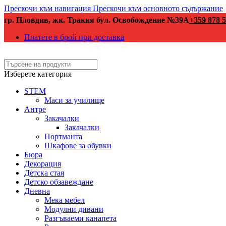
Прескочи към навигация
Прескочи към основното съдържание
гр. Пловдив, жк. Тракия бул. Освобождение №39А
+359 878 5
Платете в брой при доставка
Изберете категория
STEM
Маси за училище
Антре
Закачалки
Закачалки
Портманта
Шкафове за обувки
Бюра
Декорация
Детска стая
Детско обзавеждане
Дневна
Мека мебел
Модулни дивани
Разгъваеми канапета