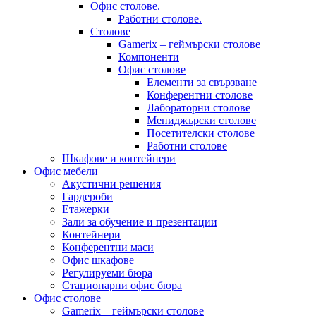
Офис столове.
Работни столове.
Столове
Gamerix – геймърски столове
Компоненти
Офис столове
Елементи за свързване
Конферентни столове
Лабораторни столове
Мениджърски столове
Посетителски столове
Работни столове
Шкафове и контейнери
Офис мебели
Акустични решения
Гардероби
Етажерки
Зали за обучение и презентации
Контейнери
Конферентни маси
Офис шкафове
Регулируеми бюра
Стационарни офис бюра
Офис столове
Gamerix – геймърски столове