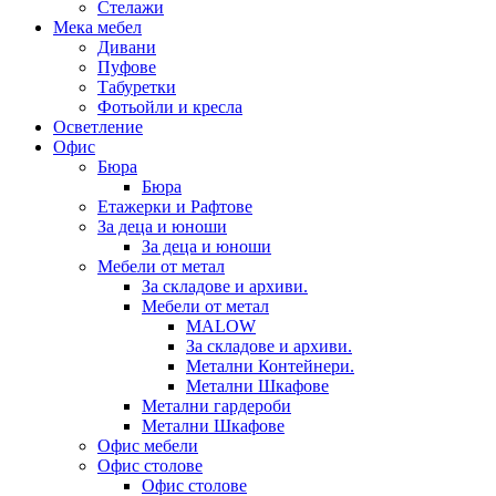
Стелажи
Мека мебел
Дивани
Пуфове
Табуретки
Фотьойли и кресла
Осветление
Офис
Бюра
Бюра
Етажерки и Рафтове
За деца и юноши
За деца и юноши
Мебели от метал
За складове и архиви.
Мебели от метал
MALOW
За складове и архиви.
Метални Контейнери.
Метални Шкафове
Метални гардероби
Метални Шкафове
Офис мебели
Офис столове
Офис столове