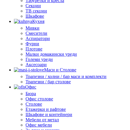
Табуретки и кресла
Секции
ТВ секции
Шкафове
Кухня
Мивки
Смесители
Аспиратори
Фурни
Плотове
Малки домакински уреди
Големи уреди
Аксесоари
Маси и Столове
Трапезни / холни / бар маси и комплекти
Трапезни / бар столове
Офис
Бюра
Офис столове
Столове
Етажерки и рафтове
Шкафове и контейнери
Мебели от метал
Офис мебели