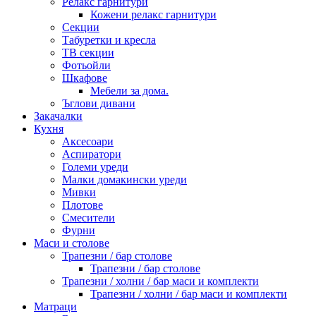
Релакс гарнитури
Кожени релакс гарнитури
Секции
Табуретки и кресла
ТВ секции
Фотьойли
Шкафове
Мебели за дома.
Ъглови дивани
Закачалки
Кухня
Аксесоари
Аспиратори
Големи уреди
Малки домакински уреди
Мивки
Плотове
Смесители
Фурни
Маси и столове
Трапезни / бар столове
Трапезни / бар столове
Трапезни / холни / бар маси и комплекти
Трапезни / холни / бар маси и комплекти
Матраци