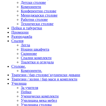
Детски столове
Компоненти
Конферентни столове
Мениджърски столове
Работни столове
Технически столове
Пейки и табуретки
Промоции
Разпродажба
Спалня
Легла
Нощни шкафчета
Скринове
Спални комплекти
Тоалетки и огледала
Столове.
Компоненти.
Трапезни / бар столове/ кухненски дивани
Трапезни / холни / бар маси и комплекти
Училища
За учителя
Пейки
Ученически комплекти
Училищна мека мебел
Училищна столова