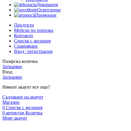
Декорация
Осветление
Промоции
Продукти
Мебели по поръчка
Контакти
Списък с желания
Сравняване
Вход / регистрация
Пазарска количка
Затваряне
Вход
Затваряне
Нямате акаунт все още?
Създаване на акаунт
Магазин
0
Списък с желания
0
артикули
Количка
Моят акаунт