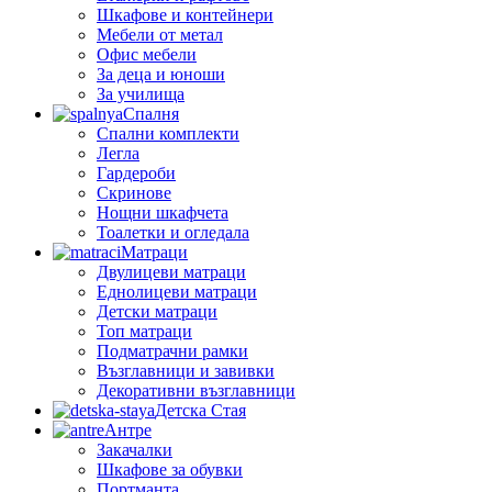
Шкафове и контейнери
Мебели от метал
Офис мебели
За деца и юноши
За училища
Спалня
Спални комплекти
Легла
Гардероби
Скринове
Нощни шкафчета
Тоалетки и огледала
Матраци
Двулицеви матраци
Еднолицеви матраци
Детски матраци
Топ матраци
Подматрачни рамки
Възглавници и завивки
Декоративни възглавници
Детска Стая
Антре
Закачалки
Шкафове за обувки
Портманта