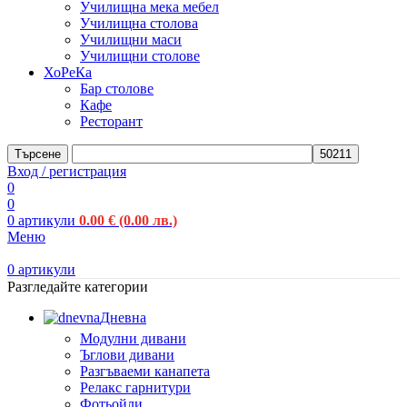
Училищна мека мебел
Училищна столова
Училищни маси
Училищни столове
ХоРеКа
Бар столове
Кафе
Ресторант
Търсене
Вход / регистрация
0
0
0
артикули
0.00
€
(0.00 лв.)
Меню
0
артикули
Разгледайте категории
Дневна
Модулни дивани
Ъглови дивани
Разгъваеми канапета
Релакс гарнитури
Фотьойли