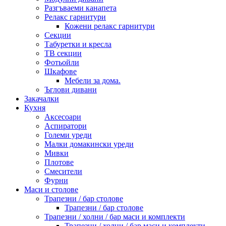
Разгъваеми канапета
Релакс гарнитури
Кожени релакс гарнитури
Секции
Табуретки и кресла
ТВ секции
Фотьойли
Шкафове
Мебели за дома.
Ъглови дивани
Закачалки
Кухня
Аксесоари
Аспиратори
Големи уреди
Малки домакински уреди
Мивки
Плотове
Смесители
Фурни
Маси и столове
Трапезни / бар столове
Трапезни / бар столове
Трапезни / холни / бар маси и комплекти
Трапезни / холни / бар маси и комплекти