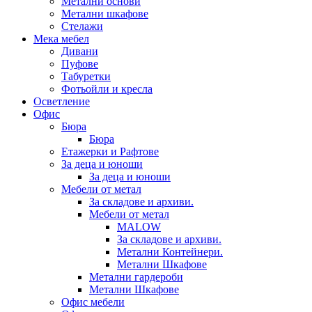
Метални основи
Метални шкафове
Стелажи
Мека мебел
Дивани
Пуфове
Табуретки
Фотьойли и кресла
Осветление
Офис
Бюра
Бюра
Етажерки и Рафтове
За деца и юноши
За деца и юноши
Мебели от метал
За складове и архиви.
Мебели от метал
MALOW
За складове и архиви.
Метални Контейнери.
Метални Шкафове
Метални гардероби
Метални Шкафове
Офис мебели