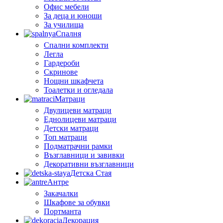
Офис мебели
За деца и юноши
За училища
Спалня
Спални комплекти
Легла
Гардероби
Скринове
Нощни шкафчета
Тоалетки и огледала
Матраци
Двулицеви матраци
Еднолицеви матраци
Детски матраци
Топ матраци
Подматрачни рамки
Възглавници и завивки
Декоративни възглавници
Детска Стая
Антре
Закачалки
Шкафове за обувки
Портманта
Декорация