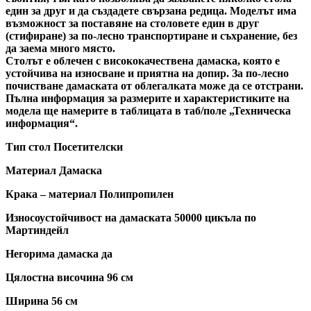
един за друг и да създадете свързана редица. Моделът има
възможност за поставяне на столовете един в друг
(стифиране) за по-лесно транспортиране и съхранение, без
да заема много място.
Столът е облечен с висококачествена дамаска, която е
устойчива на износване и приятна на допир. За по-лесно
почистване дамаската от облегалката може да се отстрани.
Пълна информация за размерите и характеристиките на
модела ще намерите в таблицата в таб/поле „Техническа
информация“.
Тип стол Посетителски
Материал Дамаска
Крака – материал Полипропилен
Износоустойчивост на дамаската 50000 цикъла по
Мартиндейл
Негорима дамаска да
Цялостна височина 96 см
Ширина 56 см