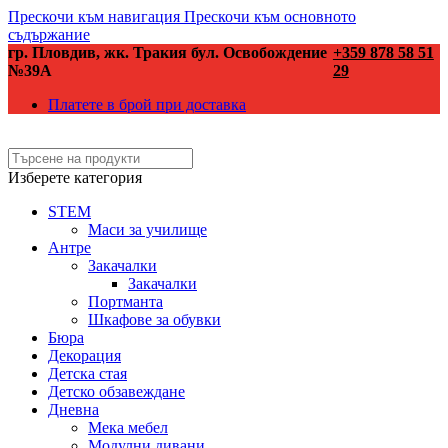
Прескочи към навигация
Прескочи към основното
съдържание
гр. Пловдив, жк. Тракия бул. Освобождение
+359 878 58 51
№39А
29
Платете в брой при доставка
Изберете категория
STEM
Маси за училище
Антре
Закачалки
Закачалки
Портманта
Шкафове за обувки
Бюра
Декорация
Детска стая
Детско обзавеждане
Дневна
Мека мебел
Модулни дивани