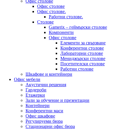
Офис столове
Офис столове
Офис столове.
Работни столове.
Столове
Gamerix – геймърски столове
Компоненти
Офис столове
Елементи за свързване
Конферентни столове
Лабораторни столове
Мениджърски столове
Посетителски столове
Работни столове
Шкафове и контейнери
Офис мебели
Акустични решения
Гардероби
Етажерки
Зали за обучение и презентации
Контейнери
Конферентни маси
Офис шкафове
Регулируеми бюра
Стационарни офис бюра