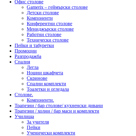
Офис столове
Gamerix – геймърски столове
Детски столове
Компоненти
Конферентни столове
Мениджърски столове
Работни столове
Технически столове
Пейки и табуретки
Промоции
Разпродажба
Спалня
Легла
Нощни шкафчета
Скринове
Спални комплекти
Тоалетки и огледала
Столове.
Компоненти.
Трапезни / бар столове/ кухненски дивани
Трапезни / холни / бар маси и комплекти
Училища
За учителя
Пейки
Ученически комплекти