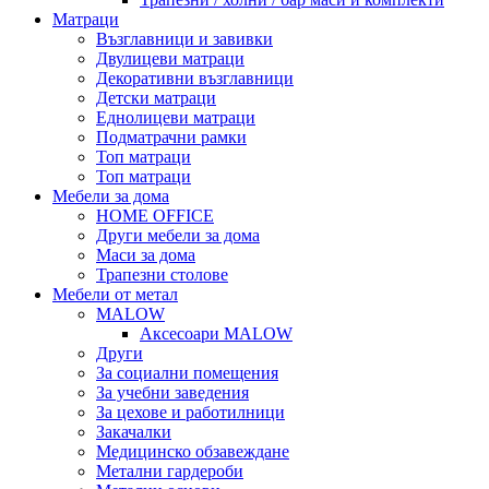
Матраци
Възглавници и завивки
Двулицеви матраци
Декоративни възглавници
Детски матраци
Еднолицеви матраци
Подматрачни рамки
Топ матраци
Топ матраци
Мебели за дома
HOME OFFICE
Други мебели за дома
Маси за дома
Трапезни столове
Мебели от метал
MALOW
Аксесоари MALOW
Други
За социални помещения
За учебни заведения
За цехове и работилници
Закачалки
Медицинско обзавеждане
Метални гардероби