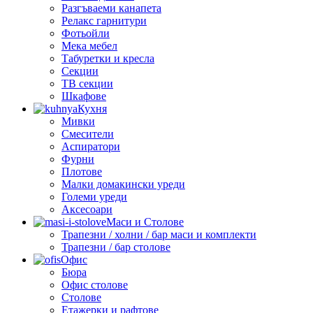
Разгъваеми канапета
Релакс гарнитури
Фотьойли
Мека мебел
Табуретки и кресла
Секции
ТВ секции
Шкафове
Кухня
Мивки
Смесители
Аспиратори
Фурни
Плотове
Малки домакински уреди
Големи уреди
Аксесоари
Маси и Столове
Трапезни / холни / бар маси и комплекти
Трапезни / бар столове
Офис
Бюра
Офис столове
Столове
Етажерки и рафтове