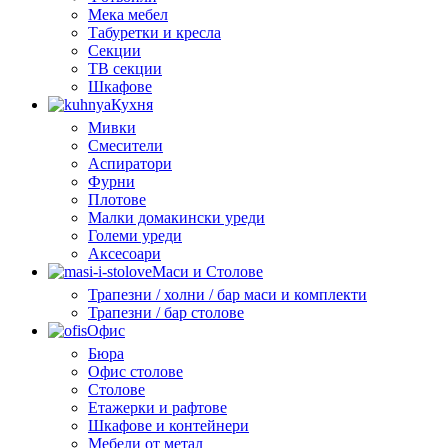
Мека мебел
Табуретки и кресла
Секции
ТВ секции
Шкафове
Кухня
Мивки
Смесители
Аспиратори
Фурни
Плотове
Малки домакински уреди
Големи уреди
Аксесоари
Маси и Столове
Трапезни / холни / бар маси и комплекти
Трапезни / бар столове
Офис
Бюра
Офис столове
Столове
Етажерки и рафтове
Шкафове и контейнери
Мебели от метал